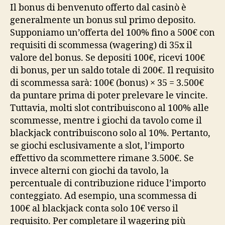
Il bonus di benvenuto offerto dal casinò è
generalmente un bonus sul primo deposito.
Supponiamo un’offerta del 100% fino a 500€ con
requisiti di scommessa (wagering) di 35x il
valore del bonus. Se depositi 100€, ricevi 100€
di bonus, per un saldo totale di 200€. Il requisito
di scommessa sarà: 100€ (bonus) × 35 = 3.500€
da puntare prima di poter prelevare le vincite.
Tuttavia, molti slot contribuiscono al 100% alle
scommesse, mentre i giochi da tavolo come il
blackjack contribuiscono solo al 10%. Pertanto,
se giochi esclusivamente a slot, l’importo
effettivo da scommettere rimane 3.500€. Se
invece alterni con giochi da tavolo, la
percentuale di contribuzione riduce l’importo
conteggiato. Ad esempio, una scommessa di
100€ al blackjack conta solo 10€ verso il
requisito. Per completare il wagering più