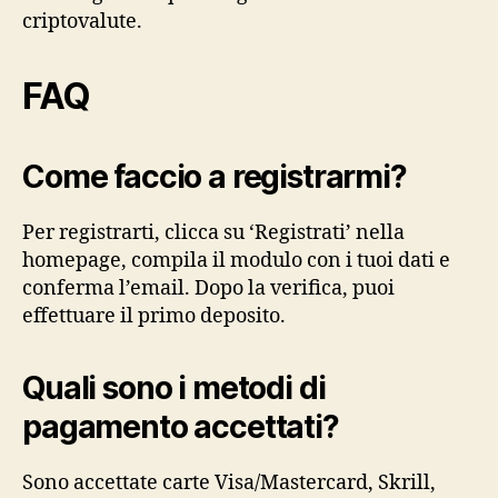
criptovalute.
FAQ
Come faccio a registrarmi?
Per registrarti, clicca su ‘Registrati’ nella
homepage, compila il modulo con i tuoi dati e
conferma l’email. Dopo la verifica, puoi
effettuare il primo deposito.
Quali sono i metodi di
pagamento accettati?
Sono accettate carte Visa/Mastercard, Skrill,