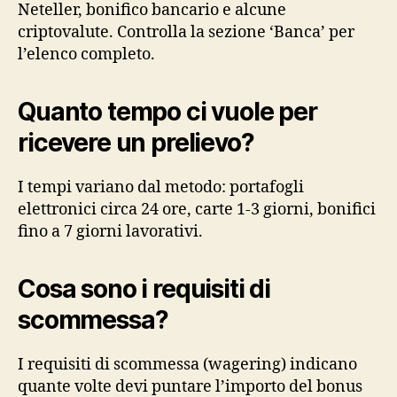
Neteller, bonifico bancario e alcune
criptovalute. Controlla la sezione ‘Banca’ per
l’elenco completo.
Quanto tempo ci vuole per
ricevere un prelievo?
I tempi variano dal metodo: portafogli
elettronici circa 24 ore, carte 1-3 giorni, bonifici
fino a 7 giorni lavorativi.
Cosa sono i requisiti di
scommessa?
I requisiti di scommessa (wagering) indicano
quante volte devi puntare l’importo del bonus