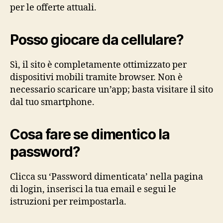
per le offerte attuali.
Posso giocare da cellulare?
Sì, il sito è completamente ottimizzato per
dispositivi mobili tramite browser. Non è
necessario scaricare un’app; basta visitare il sito
dal tuo smartphone.
Cosa fare se dimentico la
password?
Clicca su ‘Password dimenticata’ nella pagina
di login, inserisci la tua email e segui le
istruzioni per reimpostarla.