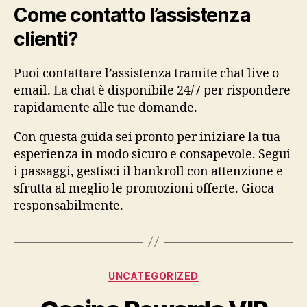
Come contatto l’assistenza
clienti?
Puoi contattare l’assistenza tramite chat live o
email. La chat è disponibile 24/7 per rispondere
rapidamente alle tue domande.
Con questa guida sei pronto per iniziare la tua
esperienza in modo sicuro e consapevole. Segui
i passaggi, gestisci il bankroll con attenzione e
sfrutta al meglio le promozioni offerte. Gioca
responsabilmente.
Categories
UNCATEGORIZED