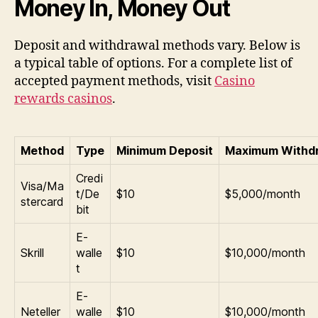
Money In, Money Out
Deposit and withdrawal methods vary. Below is
a typical table of options. For a complete list of
accepted payment methods, visit
Casino
rewards casinos
.
Method
Type
Minimum Deposit
Maximum Withd
Credi
Visa/Ma
t/De
$10
$5,000/month
stercard
bit
E-
Skrill
walle
$10
$10,000/month
t
E-
Neteller
walle
$10
$10,000/month