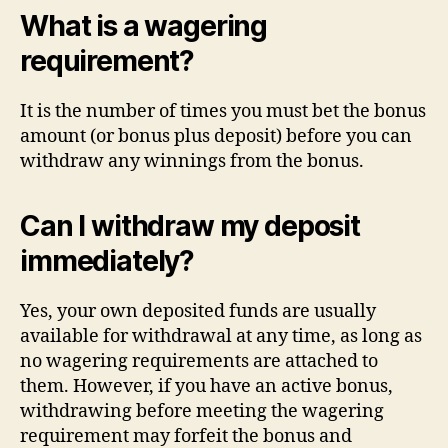
What is a wagering
requirement?
It is the number of times you must bet the bonus
amount (or bonus plus deposit) before you can
withdraw any winnings from the bonus.
Can I withdraw my deposit
immediately?
Yes, your own deposited funds are usually
available for withdrawal at any time, as long as
no wagering requirements are attached to
them. However, if you have an active bonus,
withdrawing before meeting the wagering
requirement may forfeit the bonus and