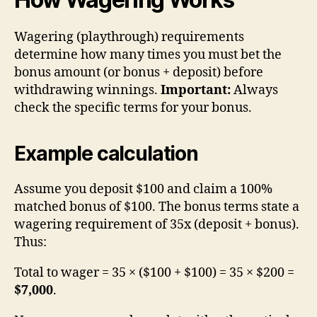
Wagering (playthrough) requirements
determine how many times you must bet the
bonus amount (or bonus + deposit) before
withdrawing winnings.
Important:
Always
check the specific terms for your bonus.
Example calculation
Assume you deposit $100 and claim a 100%
matched bonus of $100. The bonus terms state a
wagering requirement of 35x (deposit + bonus).
Thus:
Total to wager = 35 × ($100 + $100) = 35 × $200 =
$7,000
.