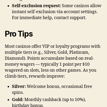
Self-exclusion request:
Some casinos allow
instant self-exclusion via account settings.
For immediate help, contact support.
Pro Tips
Most casinos offer VIP or loyalty programs with
multiple tiers (e.g., Silver, Gold, Platinum,
Diamond). Points accumulate based on real-
money wagers — typically 1 point per $10
wagered on slots, less on other games. As you
climb tiers, rewards improve:
Silver:
Welcome bonus, occasional free
spins.
Gold:
Monthly cashback (up to 10%),
birthday bonus.