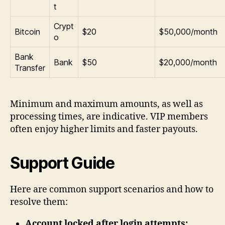
t
Crypt
Bitcoin
$20
$50,000/month
o
Bank
Bank
$50
$20,000/month
Transfer
Minimum and maximum amounts, as well as
processing times, are indicative. VIP members
often enjoy higher limits and faster payouts.
Support Guide
Here are common support scenarios and how to
resolve them:
Account locked after login attempts: