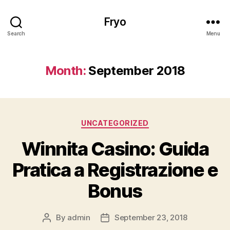
Fryo
Search
Menu
Month:
September 2018
Categories
UNCATEGORIZED
Winnita Casino: Guida
Pratica a Registrazione e
Bonus
By
admin
September 23, 2018
Post
Post
author
date