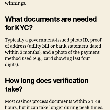
winnings.
What documents are needed
for KYC?
Typically a government-issued photo ID, proof
of address (utility bill or bank statement dated
within 3 months), and a photo of the payment
method used (e.g., card showing last four
digits).
How long does verification
take?
Most casinos process documents within 24–48
hours, but it can take longer during peak times.