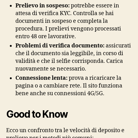
Prelievo in sospeso:
potrebbe essere in
attesa di verifica KYC. Controlla se hai
documenti in sospeso e completa la
procedura. I prelievi vengono processati
entro 48 ore lavorative.
Problemi di verifica documento:
assicurati
che il documento sia leggibile, in corso di
validità e che il selfie corrisponda. Carica
nuovamente se necessario.
Connessione lenta:
prova a ricaricare la
pagina o a cambiare rete. Il sito funziona
bene anche su connessioni 4G/5G.
Good to Know
Ecco un confronto tra le velocità di deposito e