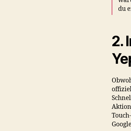
war
du e
2. 
Ye
Obwohl
offizi
Schnel
Aktion
Touch‑
Google