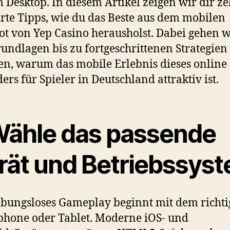
 Desktop. In diesem Artikel zeigen wir dir z
te Tipps, wie du das Beste aus dem mobilen
t von Yep Casino herausholst. Dabei gehen w
undlagen bis zu fortgeschrittenen Strategien
en, warum das mobile Erlebnis dieses online
ers für Spieler in Deutschland attraktiv ist.
 Wähle das passende
rät und Betriebssys
ibungsloses Gameplay beginnt mit dem richt
hone oder Tablet. Moderne iOS‑ und