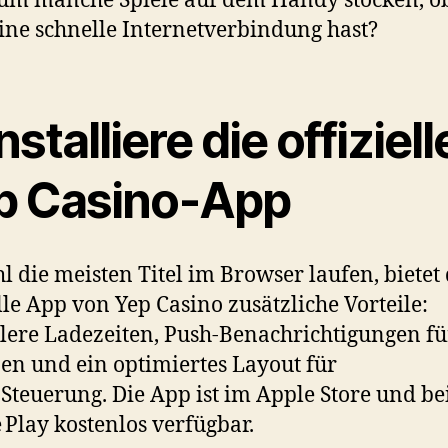
um manche Spiele auf dem Handy stocken, 
ine schnelle Internetverbindung hast?
Installiere die offiziell
p Casino‑App
 die meisten Titel im Browser laufen, bietet 
elle App von Yep Casino zusätzliche Vorteile:
lere Ladezeiten, Push‑Benachrichtigungen fü
en und ein optimiertes Layout für
Steuerung. Die App ist im Apple Store und be
 Play kostenlos verfügbar.