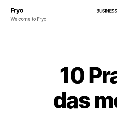
Fryo
BUSINES
Welcome to Fryo
10 Pr
das mo