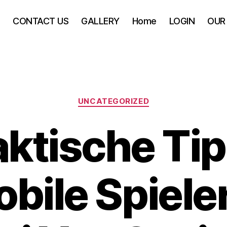
S
CONTACT US
GALLERY
Home
LOGIN
OUR
Categories
UNCATEGORIZED
aktische Tip
bile Spiele