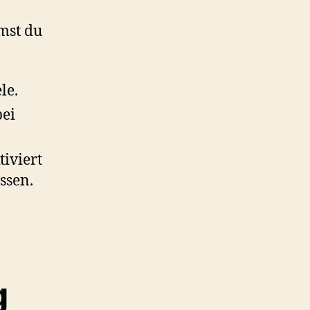
mst du
le.
bei
tiviert
ssen.
g