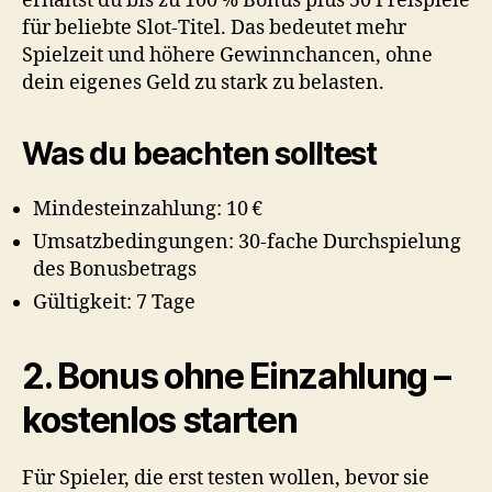
erhältst du bis zu 100 % Bonus plus 50 Freispiele
für beliebte Slot‑Titel. Das bedeutet mehr
Spielzeit und höhere Gewinnchancen, ohne
dein eigenes Geld zu stark zu belasten.
Was du beachten solltest
Mindesteinzahlung: 10 €
Umsatzbedingungen: 30‑fache Durchspielung
des Bonusbetrags
Gültigkeit: 7 Tage
2. Bonus ohne Einzahlung –
kostenlos starten
Für Spieler, die erst testen wollen, bevor sie