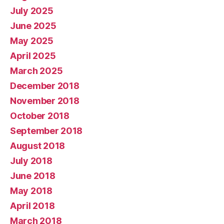
July 2025
June 2025
May 2025
April 2025
March 2025
December 2018
November 2018
October 2018
September 2018
August 2018
July 2018
June 2018
May 2018
April 2018
March 2018