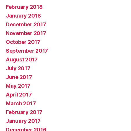
February 2018
January 2018
December 2017
November 2017
October 2017
September 2017
August 2017
July 2017
June 2017
May 2017
April 2017
March 2017
February 2017
January 2017
December 2016