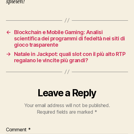
spielen!
←
Blockchain e Mobile Gaming: Analisi
scientifica dei programmi di fedeltà nei siti di
gioco trasparente
→
Natale in Jackpot: quali slot con il più alto RTP
regalano le vincite più grandi?
Leave a Reply
Your email address will not be published.
Required fields are marked
*
Comment
*