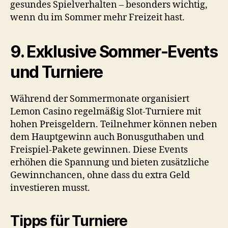
gesundes Spielverhalten – besonders wichtig,
wenn du im Sommer mehr Freizeit hast.
9. Exklusive Sommer‑Events
und Turniere
Während der Sommermonate organisiert
Lemon Casino regelmäßig Slot‑Turniere mit
hohen Preisgeldern. Teilnehmer können neben
dem Hauptgewinn auch Bonusguthaben und
Freispiel‑Pakete gewinnen. Diese Events
erhöhen die Spannung und bieten zusätzliche
Gewinnchancen, ohne dass du extra Geld
investieren musst.
Tipps für Turniere