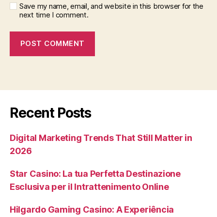
Save my name, email, and website in this browser for the
next time I comment.
Recent Posts
Digital Marketing Trends That Still Matter in
2026
Star Casino: La tua Perfetta Destinazione
Esclusiva per il Intrattenimento Online
Hilgardo Gaming Casino: A Experiência