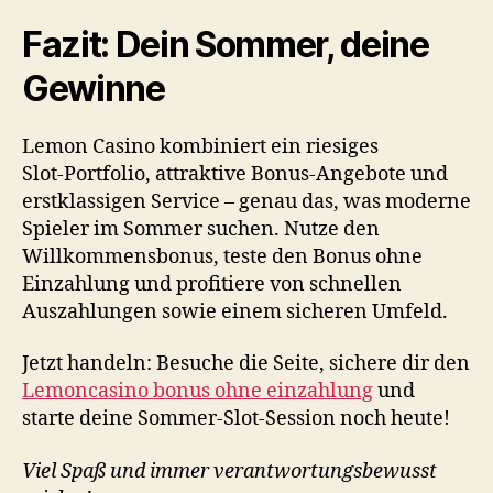
Fazit: Dein Sommer, deine
Gewinne
Lemon Casino kombiniert ein riesiges
Slot‑Portfolio, attraktive Bonus‑Angebote und
erstklassigen Service – genau das, was moderne
Spieler im Sommer suchen. Nutze den
Willkommensbonus, teste den Bonus ohne
Einzahlung und profitiere von schnellen
Auszahlungen sowie einem sicheren Umfeld.
Jetzt handeln: Besuche die Seite, sichere dir den
Lemoncasino bonus ohne einzahlung
und
starte deine Sommer-Slot-Session noch heute!
Viel Spaß und immer verantwortungsbewusst