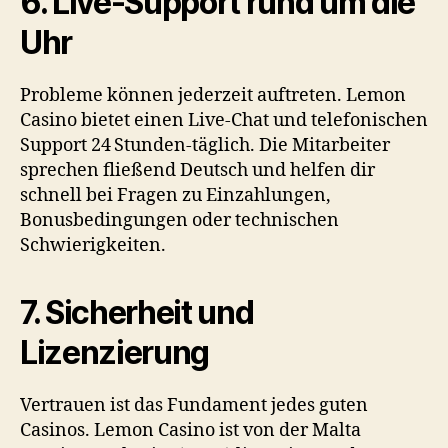
6. Live‑Support rund um die
Uhr
Probleme können jederzeit auftreten. Lemon
Casino bietet einen Live‑Chat und telefonischen
Support 24 Stunden‑täglich. Die Mitarbeiter
sprechen fließend Deutsch und helfen dir
schnell bei Fragen zu Einzahlungen,
Bonusbedingungen oder technischen
Schwierigkeiten.
7. Sicherheit und
Lizenzierung
Vertrauen ist das Fundament jedes guten
Casinos. Lemon Casino ist von der Malta