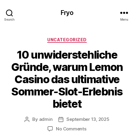
Fryo
Search
Menu
Categories
UNCATEGORIZED
10 unwiderstehliche
Gründe, warum Lemon
Casino das ultimative
Sommer‑Slot‑Erlebnis
bietet
By
admin
September 13, 2025
Post
Post
author
date
on
No Comments