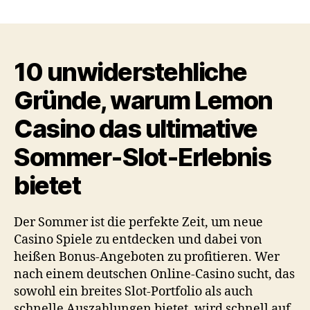
10
unwiderstehliche
Gründe,
warum
10 unwiderstehliche
Lemon
Casino
Gründe, warum Lemon
das
ultimative
Casino das ultimative
Sommer‑Slot‑Erlebnis
bietet
Sommer‑Slot‑Erlebnis
bietet
Der Sommer ist die perfekte Zeit, um neue
Casino Spiele zu entdecken und dabei von
heißen Bonus‑Angeboten zu profitieren. Wer
nach einem deutschen Online‑Casino sucht, das
sowohl ein breites Slot‑Portfolio als auch
schnelle Auszahlungen bietet, wird schnell auf