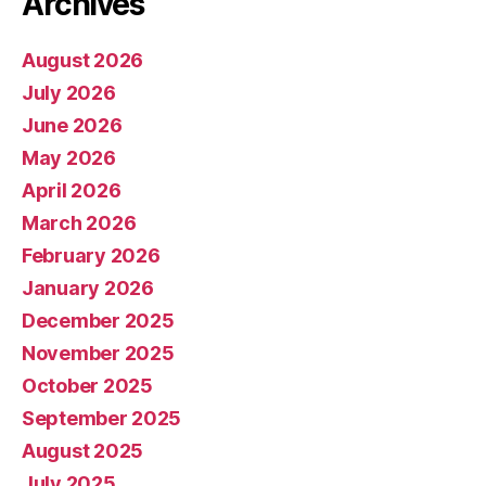
Archives
August 2026
July 2026
June 2026
May 2026
April 2026
March 2026
February 2026
January 2026
December 2025
November 2025
October 2025
September 2025
August 2025
July 2025