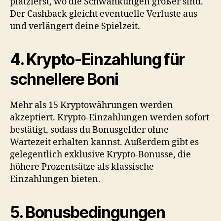
platzierst, wo die Schwankungen größer sind.
Der Cashback gleicht eventuelle Verluste aus
und verlängert deine Spielzeit.
4. Krypto‑Einzahlung für
schnellere Boni
Mehr als 15 Kryptowährungen werden
akzeptiert. Krypto‑Einzahlungen werden sofort
bestätigt, sodass du Bonusgelder ohne
Wartezeit erhalten kannst. Außerdem gibt es
gelegentlich exklusive Krypto‑Bonusse, die
höhere Prozentsätze als klassische
Einzahlungen bieten.
5. Bonusbedingungen