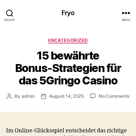
Fryo
Search
Menu
Categories
UNCATEGORIZED
15 bewährte
Bonus‑Strategien für
das 5Gringo Casino
on
By
admin
August 14, 2025
No Comments
Post
Post
15
author
date
be
Bo
für
da
Im Online‑Glücksspiel entscheidet das richtige
5G