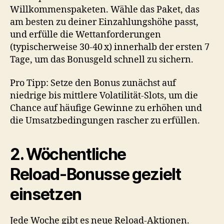
Willkommenspaketen. Wähle das Paket, das
am besten zu deiner Einzahlungshöhe passt,
und erfülle die Wettanforderungen
(typischerweise 30‑40 x) innerhalb der ersten 7
Tage, um das Bonusgeld schnell zu sichern.
Pro Tipp: Setze den Bonus zunächst auf
niedrige bis mittlere Volatilität‑Slots, um die
Chance auf häufige Gewinne zu erhöhen und
die Umsatzbedingungen rascher zu erfüllen.
2. Wöchentliche
Reload‑Bonusse gezielt
einsetzen
Jede Woche gibt es neue Reload‑Aktionen.