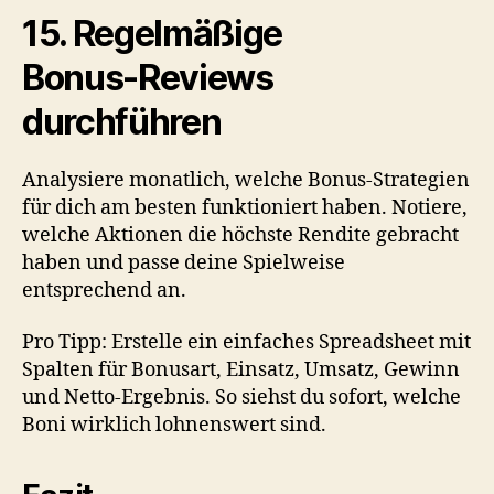
15. Regelmäßige
Bonus‑Reviews
durchführen
Analysiere monatlich, welche Bonus‑Strategien
für dich am besten funktioniert haben. Notiere,
welche Aktionen die höchste Rendite gebracht
haben und passe deine Spielweise
entsprechend an.
Pro Tipp: Erstelle ein einfaches Spreadsheet mit
Spalten für Bonusart, Einsatz, Umsatz, Gewinn
und Netto‑Ergebnis. So siehst du sofort, welche
Boni wirklich lohnenswert sind.