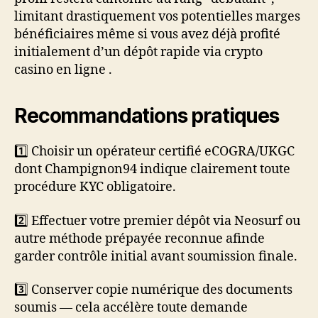
limitant drastiquement vos potentielles marges
bénéficiaires même si vous avez déjà profité
initialement d’un dépôt rapide via crypto
casino en ligne .
Recommandations pratiques
1️⃣ Choisir un opérateur certifié eCOGRA/UKGC
dont Champignon94 indique clairement toute
procédure KYC obligatoire.
2️⃣ Effectuer votre premier dépôt via Neosurf ou
autre méthode prépayée reconnue afinde
garder contrôle initial avant soumission finale.
3️⃣ Conserver copie numérique des documents
soumis — cela accélère toute demande