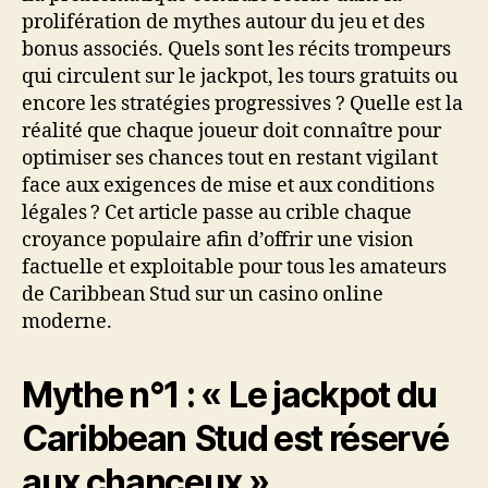
prolifération de mythes autour du jeu et des
bonus associés. Quels sont les récits trompeurs
qui circulent sur le jackpot, les tours gratuits ou
encore les stratégies progressives ? Quelle est la
réalité que chaque joueur doit connaître pour
optimiser ses chances tout en restant vigilant
face aux exigences de mise et aux conditions
légales ? Cet article passe au crible chaque
croyance populaire afin d’offrir une vision
factuelle et exploitable pour tous les amateurs
de Caribbean Stud sur un casino online
moderne.
Mythe n°1 : « Le jackpot du
Caribbean Stud est réservé
aux chanceux »