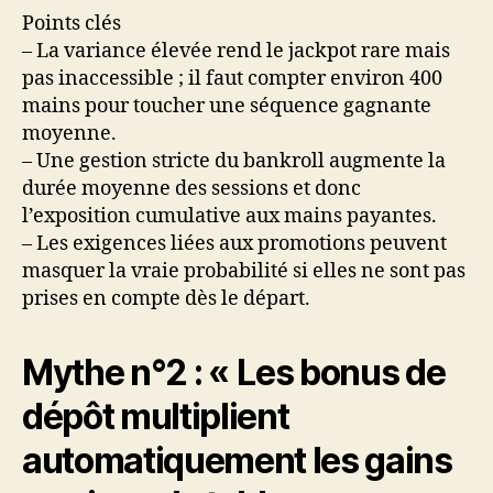
Points clés
– La variance élevée rend le jackpot rare mais
pas inaccessible ; il faut compter environ 400
mains pour toucher une séquence gagnante
moyenne.
– Une gestion stricte du bankroll augmente la
durée moyenne des sessions et donc
l’exposition cumulative aux mains payantes.
– Les exigences liées aux promotions peuvent
masquer la vraie probabilité si elles ne sont pas
prises en compte dès le départ.
Mythe n°2 : « Les bonus de
dépôt multiplient
automatiquement les gains