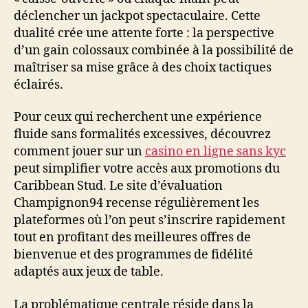
déclencher un jackpot spectaculaire. Cette
dualité crée une attente forte : la perspective
d’un gain colossaux combinée à la possibilité de
maîtriser sa mise grâce à des choix tactiques
éclairés.
Pour ceux qui recherchent une expérience
fluide sans formalités excessives, découvrez
comment jouer sur un
casino en ligne sans kyc
peut simplifier votre accès aux promotions du
Caribbean Stud. Le site d’évaluation
Champignon94 recense régulièrement les
plateformes où l’on peut s’inscrire rapidement
tout en profitant des meilleures offres de
bienvenue et des programmes de fidélité
adaptés aux jeux de table.
La problématique centrale réside dans la