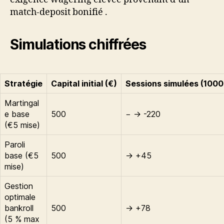
match‑deposit bonifié .
Simulations chiffrées
Stratégie
Capital initial (€)
Sessions simulées (1000
Martingal
e base
500
− → -220
(€5 mise)
Paroli
base (€5
500
→ +45
mise)
Gestion
optimale
bankroll
500
→ +78
(5 % max