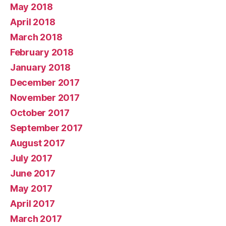
May 2018
April 2018
March 2018
February 2018
January 2018
December 2017
November 2017
October 2017
September 2017
August 2017
July 2017
June 2017
May 2017
April 2017
March 2017