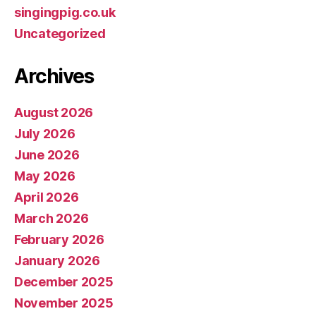
singingpig.co.uk
Uncategorized
Archives
August 2026
July 2026
June 2026
May 2026
April 2026
March 2026
February 2026
January 2026
December 2025
November 2025