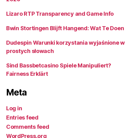
Lizaro RTP Transparency and Game Info
Bwin Stortingen Blijft Hangend: Wat Te Doen
Dudespin Warunki korzystania wyjaśnione w
prostych słowach
Sind Bassbetcasino Spiele Manipuliert?
Fairness Erklärt
Meta
Log in
Entries feed
Comments feed
WordPress.org