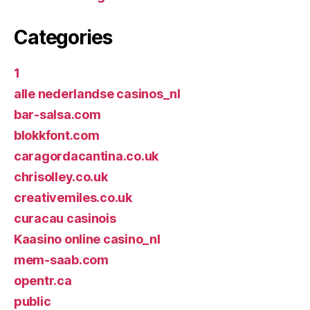
Categories
1
alle nederlandse casinos_nl
bar-salsa.com
blokkfont.com
caragordacantina.co.uk
chrisolley.co.uk
creativemiles.co.uk
curacau casinois
Kaasino online casino_nl
mem-saab.com
opentr.ca
public