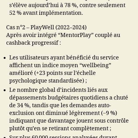
s’élève aujourd’hui à 78 %, contre seulement
52 % avant implémentation.
Cas n°2 – PlayWell (2022–2024)
Après avoir intégré “MentorPlay” couplé au
cashback progressif :
Les utilisateurs ayant bénéficié du service
affichent un indice moyen “wellbeing”
amélioré (+23 points sur l’échelle
psychologique standardisée) ;
Le nombre global d’incidents liés aux
dépassements budgétaires quotidiens a chuté
de 34 %, tandis que les demandes auto‐
exclusion ont diminué légèrement (−9 %)
indiquant que davantage jouent sous contrôle
plutôt qu’en se retirant complètement ;
Sur plus 60 000 sessions analysées durant