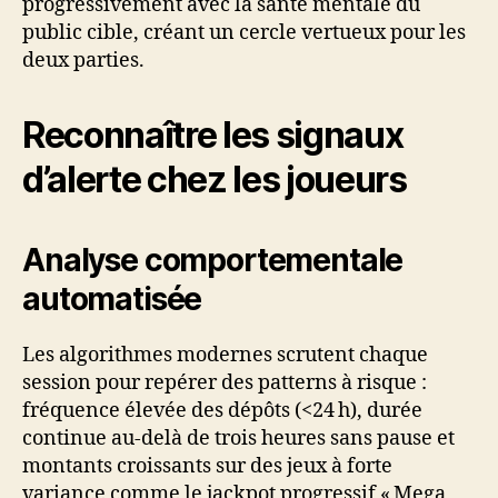
progressivement avec la santé mentale du
public cible, créant un cercle vertueux pour les
deux parties.
Reconnaître les signaux
d’alerte chez les joueurs
Analyse comportementale
automatisée
Les algorithmes modernes scrutent chaque
session pour repérer des patterns à risque :
fréquence élevée des dépôts (<24 h), durée
continue au-delà de trois heures sans pause et
montants croissants sur des jeux à forte
variance comme le jackpot progressif « Mega