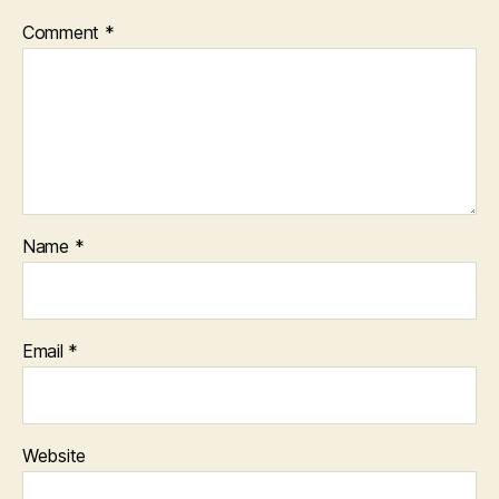
Comment
*
Name
*
Email
*
Website