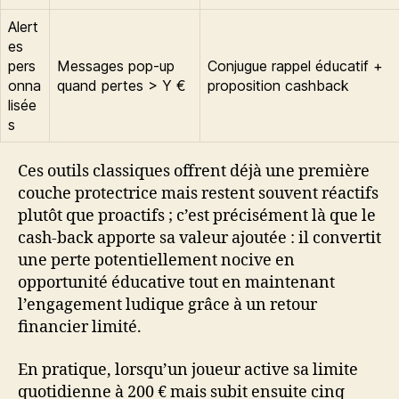
Alert
es
pers
Messages pop‑up
Conjugue rappel éducatif +
onna
quand pertes > Y €
proposition cashback
lisée
s
Ces outils classiques offrent déjà une première
couche protectrice mais restent souvent réactifs
plutôt que proactifs ; c’est précisément là que le
cash‑back apporte sa valeur ajoutée : il convertit
une perte potentiellement nocive en
opportunité éducative tout en maintenant
l’engagement ludique grâce à un retour
financier limité.
En pratique, lorsqu’un joueur active sa limite
quotidienne à 200 € mais subit ensuite cinq