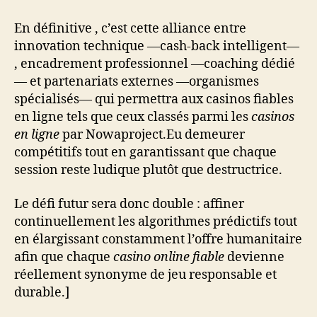
En définitive , c’est cette alliance entre
innovation technique —cash‑back intelligent—
, encadrement professionnel —coaching dédié
— et partenariats externes —organismes
spécialisés— qui permettra aux casinos fiables
en ligne tels que ceux classés parmi les
casinos
en ligne
par Nowaproject.Eu demeurer
compétitifs tout en garantissant que chaque
session reste ludique plutôt que destructrice.
Le défi futur sera donc double : affiner
continuellement les algorithmes prédictifs tout
en élargissant constamment l’offre humanitaire
afin que chaque
casino online fiable
devienne
réellement synonyme de jeu responsable et
durable.]