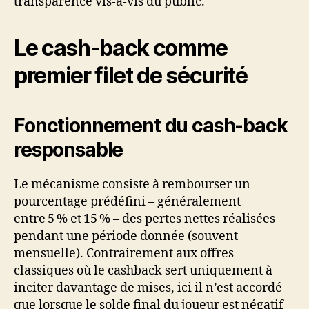
transparence vis‑à‑vis du public.
Le cash‑back comme
premier filet de sécurité
Fonctionnement du cash‑back
responsable
Le mécanisme consiste à rembourser un
pourcentage prédéfini – généralement
entre 5 % et 15 % – des pertes nettes réalisées
pendant une période donnée (souvent
mensuelle). Contrairement aux offres
classiques où le cashback sert uniquement à
inciter davantage de mises, ici il n’est accordé
que lorsque le solde final du joueur est négatif