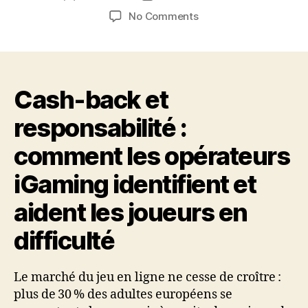
author
date
on
No Comments
Cash‑back
et
responsabilité
:
Cash‑back et
comment
les
responsabilité :
opérateurs
iGaming
comment les opérateurs
identifient
et
iGaming identifient et
aident
les
aident les joueurs en
joueurs
en
difficulté
difficulté
Le marché du jeu en ligne ne cesse de croître :
plus de 30 % des adultes européens se