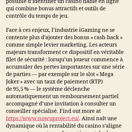
possible d’identifier un casino fiable en ligne
qui combine bonus attractifs et outils de
contrôle du temps de jeu.
Face à ces enjeux, l’industrie iGaming ne se
contente plus d’ajouter des bonus « cash‑back »
comme simple levier marketing. Les acteurs
majeurs transforment ce dispositif en véritable
filet de sécurité : lorsqu’un joueur commence à
accumuler des pertes importantes sur une série
de parties — par exemple sur le slot « Mega
Joker » avec un taux de paiement (RTP)
de 95,5 % — le système déclenche
automatiquement un remboursement partiel
accompagné d’une invitation à consulter un
conseiller spécialisé. Find out more at
https://www.nowuproject.eu/
. Ainsi naît une
dynamique où la rentabilité du casino s’aligne