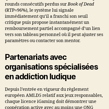
rounds consécutifs perdus sur
Book of Dead
(RTP≈96%), le système lui signale
immédiatement qu’il a franchi son seuil
critique puis propose instantanément un
remboursement partiel accompagné d’un lien
vers son tableau personnel où il peut ajuster ses
paramètres ou contacter son mentor.
Partenariats avec
organisations spécialisées
en addiction ludique
Depuis l’entrée en vigueur du règlement
européen AMLD5 relatif aux jeux responsables,
chaque licence iGaming doit démontrer une
coopération active avec au moins une ONG