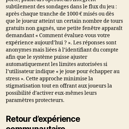
subtilement des sondages dans le flux du jeu :
après chaque tranche de 1000 € misés ou dès
que le joueur atteint un certain nombre de tours
gratuits non gagnés, une petite fenêtre apparaît
demandant « Comment évaluez‑vous votre
expérience aujourd’hui ? ». Les réponses sont
anonymes mais liées à l’identifiant du compte
afin que le système puisse ajuster
automatiquement les limites autorisées si
l’utilisateur indique « je joue pour échapper au
stress ». Cette approche minimise la
stigmatisation tout en offrant aux joueurs la
possibilité d’activer eux‑mêmes leurs
paramètres protecteurs.
Retour d’expérience
communautaire