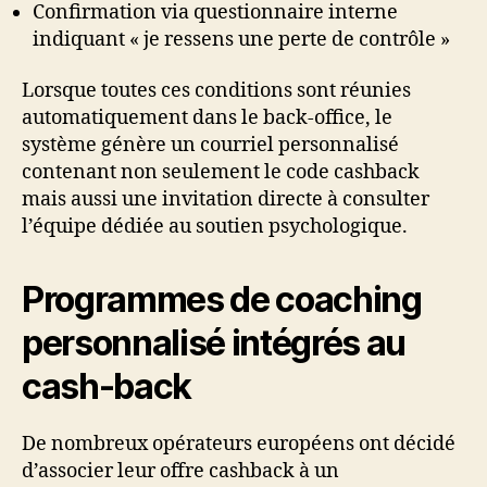
Confirmation via questionnaire interne
indiquant « je ressens une perte de contrôle »
Lorsque toutes ces conditions sont réunies
automatiquement dans le back‑office, le
système génère un courriel personnalisé
contenant non seulement le code cashback
mais aussi une invitation directe à consulter
l’équipe dédiée au soutien psychologique.
Programmes de coaching
personnalisé intégrés au
cash‑back
De nombreux opérateurs européens ont décidé
d’associer leur offre cashback à un