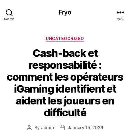
Fryo
Search
Menu
Categories
UNCATEGORIZED
Cash‑back et
responsabilité :
comment les opérateurs
iGaming identifient et
aident les joueurs en
difficulté
By
admin
January 15, 2026
Post
Post