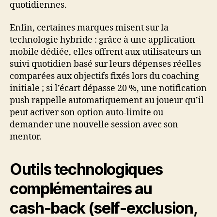
quotidiennes.
Enfin, certaines marques misent sur la
technologie hybride : grâce à une application
mobile dédiée, elles offrent aux utilisateurs un
suivi quotidien basé sur leurs dépenses réelles
comparées aux objectifs fixés lors du coaching
initiale ; si l’écart dépasse 20 %, une notification
push rappelle automatiquement au joueur qu’il
peut activer son option auto‑limite ou
demander une nouvelle session avec son
mentor.
Outils technologiques
complémentaires au
cash‑back (self‑exclusion,