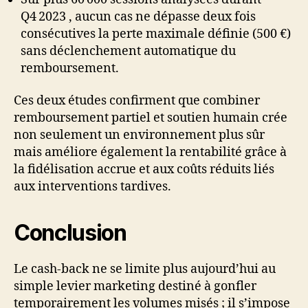
Q4 2023 , aucun cas ne dépasse deux fois
consécutives la perte maximale définie (500 €)
sans déclenchement automatique du
remboursement.
Ces deux études confirment que combiner
remboursement partiel et soutien humain crée
non seulement un environnement plus sûr
mais améliore également la rentabilité grâce à
la fidélisation accrue et aux coûts réduits liés
aux interventions tardives.
Conclusion
Le cash‑back ne se limite plus aujourd’hui au
simple levier marketing destiné à gonfler
temporairement les volumes misés ; il s’impose