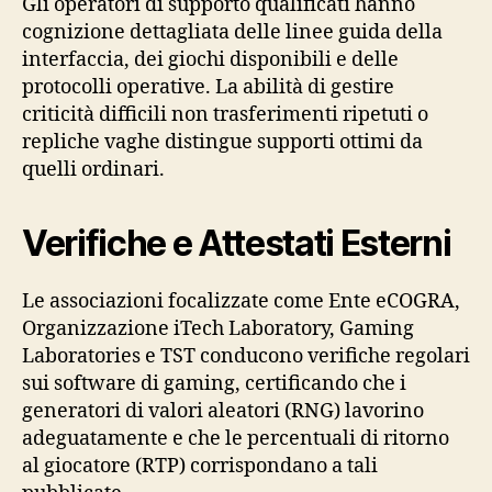
Gli operatori di supporto qualificati hanno
cognizione dettagliata delle linee guida della
interfaccia, dei giochi disponibili e delle
protocolli operative. La abilità di gestire
criticità difficili non trasferimenti ripetuti o
repliche vaghe distingue supporti ottimi da
quelli ordinari.
Verifiche e Attestati Esterni
Le associazioni focalizzate come Ente eCOGRA,
Organizzazione iTech Laboratory, Gaming
Laboratories e TST conducono verifiche regolari
sui software di gaming, certificando che i
generatori di valori aleatori (RNG) lavorino
adeguatamente e che le percentuali di ritorno
al giocatore (RTP) corrispondano a tali