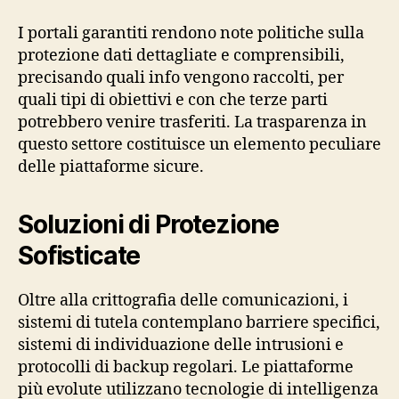
I portali garantiti rendono note politiche sulla
protezione dati dettagliate e comprensibili,
precisando quali info vengono raccolti, per
quali tipi di obiettivi e con che terze parti
potrebbero venire trasferiti. La trasparenza in
questo settore costituisce un elemento peculiare
delle piattaforme sicure.
Soluzioni di Protezione
Sofisticate
Oltre alla crittografia delle comunicazioni, i
sistemi di tutela contemplano barriere specifici,
sistemi di individuazione delle intrusioni e
protocolli di backup regolari. Le piattaforme
più evolute utilizzano tecnologie di intelligenza