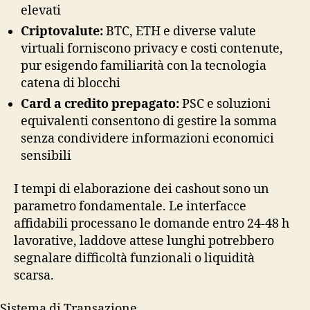
elevati
Criptovalute:
BTC, ETH e diverse valute
virtuali forniscono privacy e costi contenute,
pur esigendo familiarità con la tecnologia
catena di blocchi
Card a credito prepagato:
PSC e soluzioni
equivalenti consentono di gestire la somma
senza condividere informazioni economici
sensibili
I tempi di elaborazione dei cashout sono un
parametro fondamentale. Le interfacce
affidabili processano le domande entro 24-48 h
lavorative, laddove attese lunghi potrebbero
segnalare difficoltà funzionali o liquidità
scarsa.
Sistema di Transazione