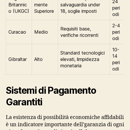
24
Britannic
mente
salvaguardia under
peri
o (UKGC)
Superiore
18, soglie imposti
odi
2-4
Requisiti base,
Curacao
Medio
peri
verifiche ricorrenti
odi
10-
Standard tecnologici
14
Gibraltar
Alto
elevati, limpidezza
peri
monetaria
odi
Sistemi di Pagamento
Garantiti
La esistenza di possibilità economiche affidabili
è un indicatore importante dell’garanzia di ogni