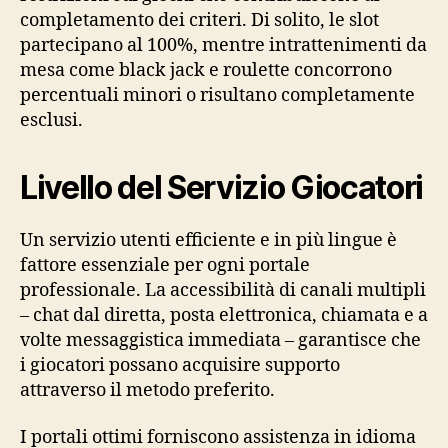
completamento dei criteri. Di solito, le slot
partecipano al 100%, mentre intrattenimenti da
mesa come black jack e roulette concorrono
percentuali minori o risultano completamente
esclusi.
Livello del Servizio Giocatori
Un servizio utenti efficiente e in più lingue è
fattore essenziale per ogni portale
professionale. La accessibilità di canali multipli
– chat dal diretta, posta elettronica, chiamata e a
volte messaggistica immediata – garantisce che
i giocatori possano acquisire supporto
attraverso il metodo preferito.
I portali ottimi forniscono assistenza in idioma