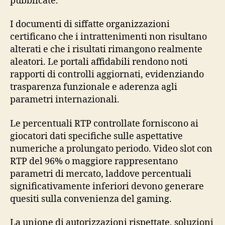
pubblicate.
I documenti di siffatte organizzazioni
certificano che i intrattenimenti non risultano
alterati e che i risultati rimangono realmente
aleatori. Le portali affidabili rendono noti
rapporti di controlli aggiornati, evidenziando
trasparenza funzionale e aderenza agli
parametri internazionali.
Le percentuali RTP controllate forniscono ai
giocatori dati specifiche sulle aspettative
numeriche a prolungato periodo. Video slot con
RTP del 96% o maggiore rappresentano
parametri di mercato, laddove percentuali
significativamente inferiori devono generare
quesiti sulla convenienza del gaming.
La unione di autorizzazioni rispettate, soluzioni