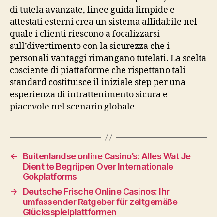
di tutela avanzate, linee guida limpide e
attestati esterni crea un sistema affidabile nel
quale i clienti riescono a focalizzarsi
sull’divertimento con la sicurezza che i
personali vantaggi rimangano tutelati. La scelta
cosciente di piattaforme che rispettano tali
standard costituisce il iniziale step per una
esperienza di intrattenimento sicura e
piacevole nel scenario globale.
←
Buitenlandse online Casino’s: Alles Wat Je
Dient te Begrijpen Over Internationale
Gokplatforms
→
Deutsche Frische Online Casinos: Ihr
umfassender Ratgeber für zeitgemäße
Glücksspielplattformen