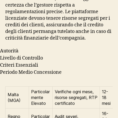
certezza che l’gestore rispetta a
regolamentazioni precise. Le piattaforme
licenziate devono tenere risorse segregati per i
crediti dei clienti, assicurando che il credito
degli clienti permanga tutelato anche in caso di
criticità finanziarie dell’compagnia.
Autorità
Livello di Controllo
Criteri Essenziali
Periodo Medio Concessione
Particolar
Verifiche ogni mese,
12-
Malta
mente
risorse segregati, RTP
18
(MGA)
Elevato
certificato
mesi
16-
Regno
Particolar
Audit severi,