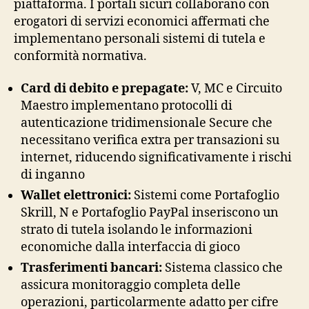
piattaforma. I portali sicuri collaborano con
erogatori di servizi economici affermati che
implementano personali sistemi di tutela e
conformità normativa.
Card di debito e prepagate:
V, MC e Circuito
Maestro implementano protocolli di
autenticazione tridimensionale Secure che
necessitano verifica extra per transazioni su
internet, riducendo significativamente i rischi
di inganno
Wallet elettronici:
Sistemi come Portafoglio
Skrill, N e Portafoglio PayPal inseriscono un
strato di tutela isolando le informazioni
economiche dalla interfaccia di gioco
Trasferimenti bancari:
Sistema classico che
assicura monitoraggio completa delle
operazioni, particolarmente adatto per cifre