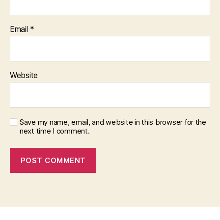
Email
*
Website
Save my name, email, and website in this browser for the
next time I comment.