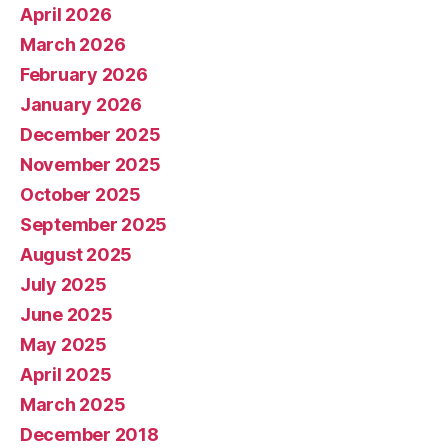
April 2026
March 2026
February 2026
January 2026
December 2025
November 2025
October 2025
September 2025
August 2025
July 2025
June 2025
May 2025
April 2025
March 2025
December 2018