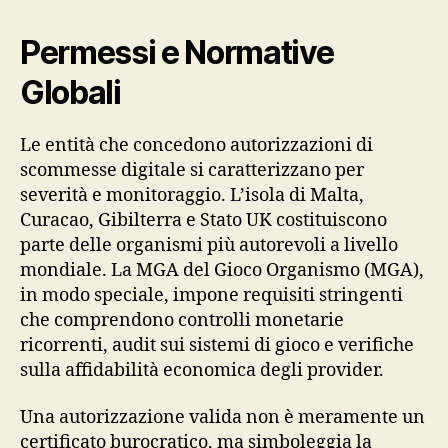
Permessi e Normative
Globali
Le entità che concedono autorizzazioni di
scommesse digitale si caratterizzano per
severità e monitoraggio. L’isola di Malta,
Curacao, Gibilterra e Stato UK costituiscono
parte delle organismi più autorevoli a livello
mondiale. La MGA del Gioco Organismo (MGA),
in modo speciale, impone requisiti stringenti
che comprendono controlli monetarie
ricorrenti, audit sui sistemi di gioco e verifiche
sulla affidabilità economica degli provider.
Una autorizzazione valida non è meramente un
certificato burocratico, ma simboleggia la