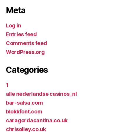
Meta
Log in
Entries feed
Comments feed
WordPress.org
Categories
1
alle nederlandse casinos_nl
bar-salsa.com
blokkfont.com
caragordacantina.co.uk
chrisolley.co.uk