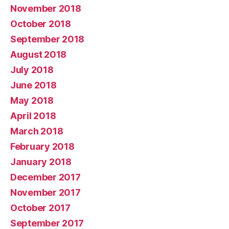
November 2018
October 2018
September 2018
August 2018
July 2018
June 2018
May 2018
April 2018
March 2018
February 2018
January 2018
December 2017
November 2017
October 2017
September 2017