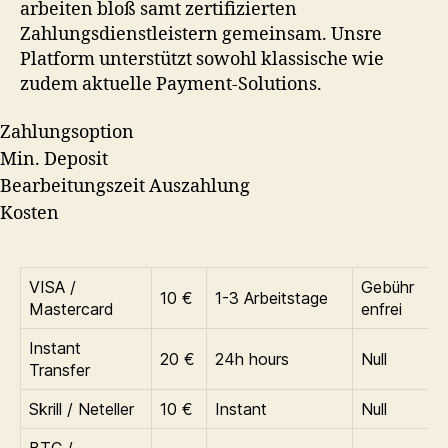
arbeiten bloß samt zertifizierten
Zahlungsdienstleistern gemeinsam. Unsre
Platform unterstützt sowohl klassische wie
zudem aktuelle Payment-Solutions.
Zahlungsoption
Min. Deposit
Bearbeitungszeit Auszahlung
Kosten
VISA /
Gebühr
10 €
1-3 Arbeitstage
Mastercard
enfrei
Instant
20 €
24h hours
Null
Transfer
Skrill / Neteller
10 €
Instant
Null