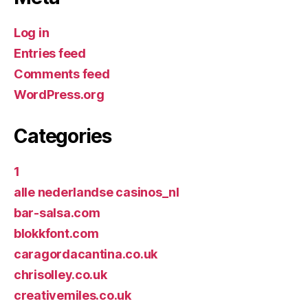
Log in
Entries feed
Comments feed
WordPress.org
Categories
1
alle nederlandse casinos_nl
bar-salsa.com
blokkfont.com
caragordacantina.co.uk
chrisolley.co.uk
creativemiles.co.uk