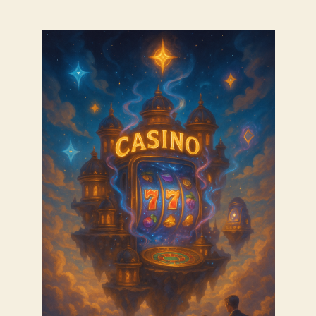
Casino:
Dein
perfekter
Guide
zu
ein
exzellentes
Spielerlebnis