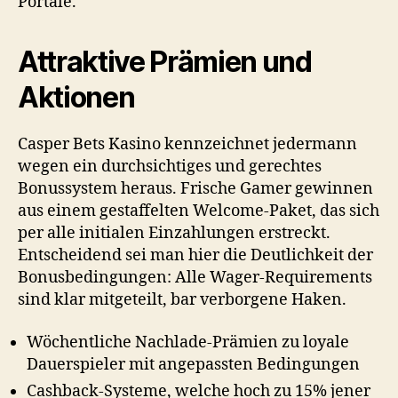
Portale.
Attraktive Prämien und
Aktionen
Casper Bets Kasino kennzeichnet jedermann
wegen ein durchsichtiges und gerechtes
Bonussystem heraus. Frische Gamer gewinnen
aus einem gestaffelten Welcome-Paket, das sich
per alle initialen Einzahlungen erstreckt.
Entscheidend sei man hier die Deutlichkeit der
Bonusbedingungen: Alle Wager-Requirements
sind klar mitgeteilt, bar verborgene Haken.
Wöchentliche Nachlade-Prämien zu loyale
Dauerspieler mit angepassten Bedingungen
Cashback-Systeme, welche hoch zu 15% jener