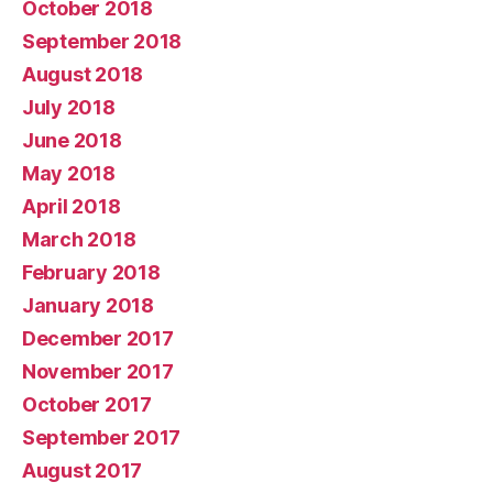
October 2018
September 2018
August 2018
July 2018
June 2018
May 2018
April 2018
March 2018
February 2018
January 2018
December 2017
November 2017
October 2017
September 2017
August 2017