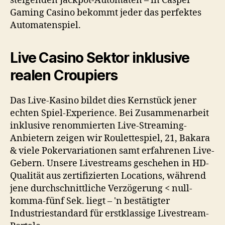
steigenden Jackpot-Automaten – in Caspér
Gaming Casino bekommt jeder das perfektes
Automatenspiel.
Live Casino Sektor inklusive
realen Croupiers
Das Live-Kasino bildet dies Kernstück jener
echten Spiel-Experience. Bei Zusammenarbeit
inklusive renommierten Live-Streaming-
Anbietern zeigen wir Roulettespiel, 21, Bakara
& viele Pokervariationen samt erfahrenen Live-
Gebern. Unsere Livestreams geschehen in HD-
Qualität aus zertifizierten Locations, während
jene durchschnittliche Verzögerung < null-
komma-fünf Sek. liegt – 'n bestätigter
Industriestandard für erstklassige Livestream-