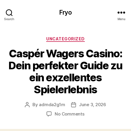
Fryo
Search
Menu
Categories
UNCATEGORIZED
Caspér Wagers Casino:
Dein perfekter Guide zu
ein exzellentes
Spielerlebnis
By
admda2g1m
June 3, 2026
Post
Post
author
date
on
No Comments
Caspér
Wagers