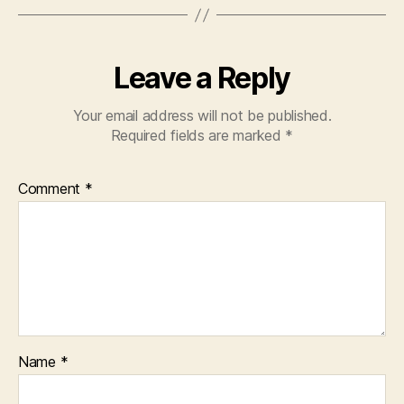
Leave a Reply
Your email address will not be published.
Required fields are marked
*
Comment
*
Name
*