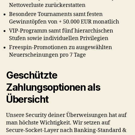
Nettoverluste zurückerstatten
Besondere Tournaments samt festen
Gewinntöpfen von + 50.000 EUR monatlich
VIP-Programm samt fünf hierarchischen
Stufen sowie individuellen Privilegien
Freespin-Promotionen zu ausgewählten
Neuerscheinungen pro 7 Tage
Geschützte
Zahlungsoptionen als
Übersicht
Unsere Security deiner Überweisungen hat auf
man höchste Wichtigkeit. Wir setzen auf
Secure-Socket-Layer nach Banking-Standard &