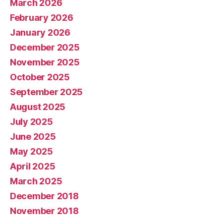
March 2026
February 2026
January 2026
December 2025
November 2025
October 2025
September 2025
August 2025
July 2025
June 2025
May 2025
April 2025
March 2025
December 2018
November 2018