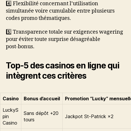
4️⃣ Flexibilité concernant l’utilisation
simultanée voire cumulable entre plusieurs
codes promo thématiques.
5️⃣ Transparence totale sur exigences wagering
pour éviter toute surprise désagréable
post‑bonus.
Top‑5 des casinos en ligne qui
intègrent ces critères
Casino
Bonus d’accueil
Promotion “Lucky” mensuell
LuckyS
Sans dépôt +20
pin
Jackpot St‑Patrick ×2
tours
Casino