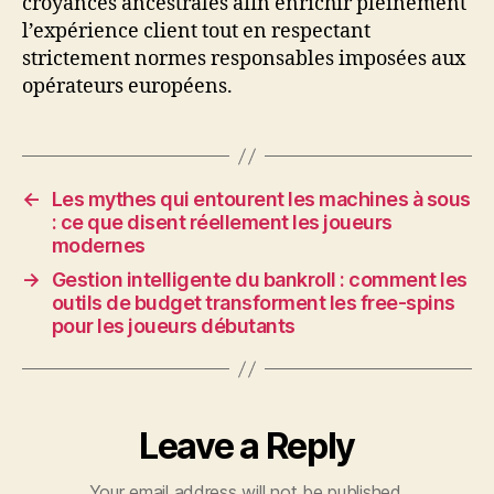
croyances ancestrales afin enrichir pleinement
l’expérience client tout en respectant
strictement normes responsables imposées aux
opérateurs européens.​
←
Les mythes qui entourent les machines à sous
: ce que disent réellement les joueurs
modernes
→
Gestion intelligente du bankroll : comment les
outils de budget transforment les free‑spins
pour les joueurs débutants
Leave a Reply
Your email address will not be published.