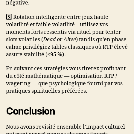
négative.
5️⃣ Rotation intelligente entre jeux haute
volatilité et faible volatilité – utilisez vos
moments forts ressentis via rituel pour tenter
slots volatiles (
Dead or Alive
) tandis qu’en phase
calme privilégiez tables classiques où RTP élevé
assure stabilité (<95 %) .
En suivant ces stratégies vous tirerez profit tant
du côté mathématique — optimisation RTP /
wagering — que psychologique fourni par vos
pratiques spirituelles préférées.
Conclusion
Nous avons revisité ensemble l’impact culturel