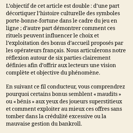
L’objectif de cet article est double : d’une part
décortiquer l’histoire culturelle des symboles
porte‑bonne‑fortune dans le cadre du jeu en
ligne ; d’autre part démontrer comment ces
rituels peuvent influencer le choix et
l’exploitation des bonus d’accueil proposés par
les opérateurs français. Nous articulerons notre
réflexion autour de six parties clairement
définies afin d’offrir aux lecteurs une vision
complète et objective du phénomène.
En suivant ce fil conducteur, vous comprendrez
pourquoi certains bonus semblent « maudits »
ou « bénis » aux yeux des joueurs superstitieux
et comment exploiter au mieux ces offres sans
tomber dans la crédulité excessive ou la
mauvaise gestion du bankroll.