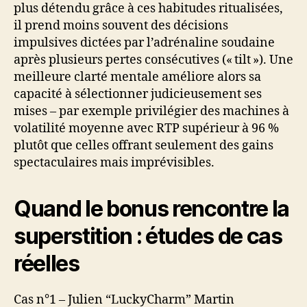
plus détendu grâce à ces habitudes ritualisées,
il prend moins souvent des décisions
impulsives dictées par l’adrénaline soudaine
après plusieurs pertes consécutives (« tilt »). Une
meilleure clarté mentale améliore alors sa
capacité à sélectionner judicieusement ses
mises – par exemple privilégier des machines à
volatilité moyenne avec RTP supérieur à 96 %
plutôt que celles offrant seulement des gains
spectaculaires mais imprévisibles.
Quand le bonus rencontre la
superstition : études de cas
réelles
Cas n°1 – Julien “LuckyCharm” Martin