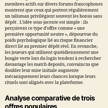
membres actifs sur divers forums francophones
montrent que ceux qui portent régulièrement
un talisman privilégient souvent les bonus sans
dépôt . L’idée sous-jacente est simple : ils
perçoivent ce type d’offre comme « une
première opportunité neutre », dépourvue du
poids psychologique lié au risque financier
direct lié au premier dépôt réel. En revanche,
les joueurs qui utilisent quotidiennement une
bougie verte lors du login tendent à rechercher
davantage les match deposits, convaincus que
doubler leur mise initiale augmente
mécaniquement leurs chances lorsque leurs
rituels sont alignés avec la plateforme.
Analyse comparative de trois
offres populaires