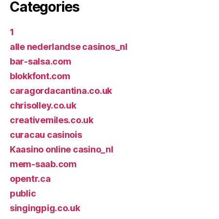
Categories
1
alle nederlandse casinos_nl
bar-salsa.com
blokkfont.com
caragordacantina.co.uk
chrisolley.co.uk
creativemiles.co.uk
curacau casinois
Kaasino online casino_nl
mem-saab.com
opentr.ca
public
singingpig.co.uk