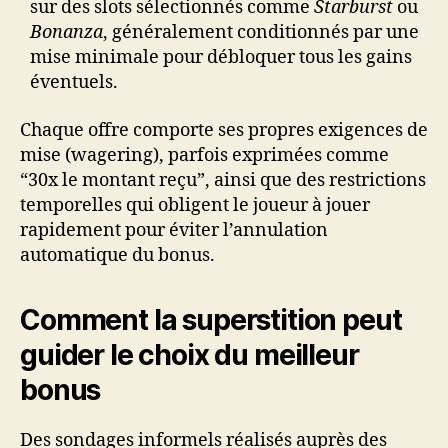
sur des slots sélectionnés comme
Starburst
ou
Bonanza
, généralement conditionnés par une
mise minimale pour débloquer tous les gains
éventuels.
Chaque offre comporte ses propres exigences de
mise (wagering), parfois exprimées comme
“30x le montant reçu”, ainsi que des restrictions
temporelles qui obligent le joueur à jouer
rapidement pour éviter l’annulation
automatique du bonus.
Comment la superstition peut
guider le choix du meilleur
bonus
Des sondages informels réalisés auprès des