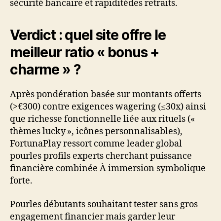
sécurité bancaire et rapiditédes retraits.
Verdict : quel site offre le
meilleur ratio « bonus +
charme » ?
Après pondération basée sur montants offerts
(>€300) contre exigences wagering (≤30x) ainsi
que richesse fonctionnelle liée aux rituels («
thèmes lucky », icônes personnalisables),
FortunaPlay ressort comme leader global
pourles profils experts cherchant puissance
financière combinée À immersion symbolique
forte.
Pourles débutants souhaitant tester sans gros
engagement financier mais garder leur