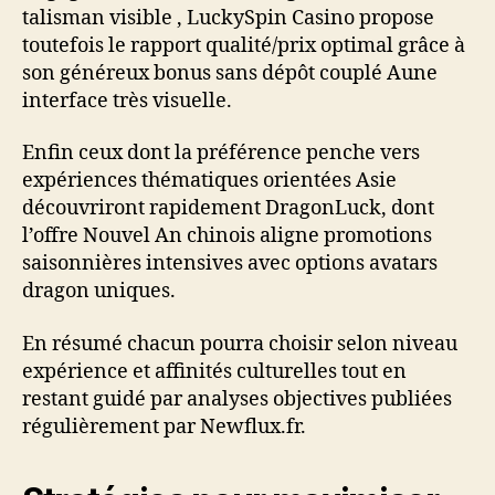
talisman visible , LuckySpin Casino propose
toutefois le rapport qualité/prix optimal grâce à
son généreux bonus sans dépôt couplé Aune
interface très visuelle.
Enfin ceux dont la préférence penche vers
expériences thématiques orientées Asie
découvriront rapidement DragonLuck, dont
l’offre Nouvel An chinois aligne promotions
saisonnières intensives avec options avatars
dragon uniques.
En résumé chacun pourra choisir selon niveau
expérience et affinités culturelles tout en
restant guidé par analyses objectives publiées
régulièrement par Newflux.fr.