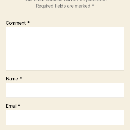
Required fields are marked
*
Comment
*
Name
*
Email
*