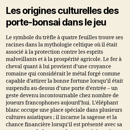
Les origines culturelles des
porte‑bonsai dans le jeu
Le symbole du trèfle à quatre feuilles trouve ses
racines dans la mythologie celtique où il était
associé à la protection contre les esprits
malveillants et à la prospérité agricole. Le fer à
cheval quant à lui provient d’une croyance
romaine qui considérait le métal forgé comme
capable d’attirer la bonne fortune lorsqu’il était
suspendu au-dessus d’une porte d’entrée – un
geste devenu incontournable chez nombre de
joueurs francophones aujourd’hui. L’éléphant
blanc occupe une place spéciale dans plusieurs
cultures asiatiques ; il incarne la sagesse et la
chance financière lorsqu’il est présenté avec sa