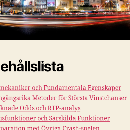
ehållslista
mekaniker och Fundamentala Egenskaper
gångsrika Metoder för Största Vinstchanser
knade Odds och RTP-analys
sfunktioner och Särskilda Funktioner
aration med Övriga Crash-spelen