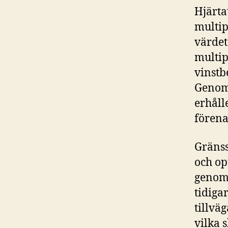
Hjärta
multip
värdet
multip
vinstb
Genom 
erhåll
fören
Gränss
och op
genomg
tidiga
tillväg
vilka 