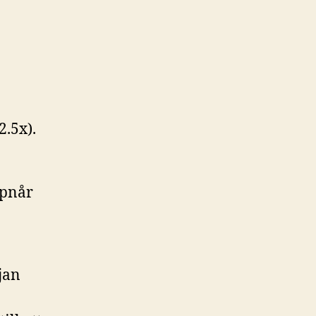
2.5x).
ppnår
jan