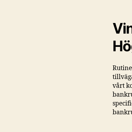
Vi
Hög
Rutine
tillvä
vårt k
bankru
specif
bankru