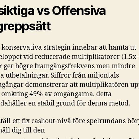
siktiga vs Offensiva
reppsätt
konservativa strategin innebär att hämta ut
eloppet vid reducerade multiplikatorer (1.5x-
r ger högre framgångsfrekvens men mindre
 utbetalningar. Siffror från miljontals
gångar demonstrerar att multiplikatören u
i omkring 49% av omgångarna, detta
ndahåller en stabil grund för denna metod.
ställ ett fix cashout-nivå före spelrundans bör
åll dig till den