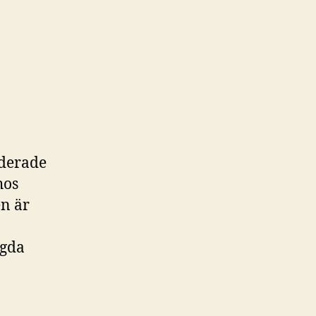
iderade
hos
en är
agda