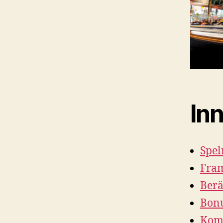
Inn
Spel
Fram
Berä
Bonu
Komp