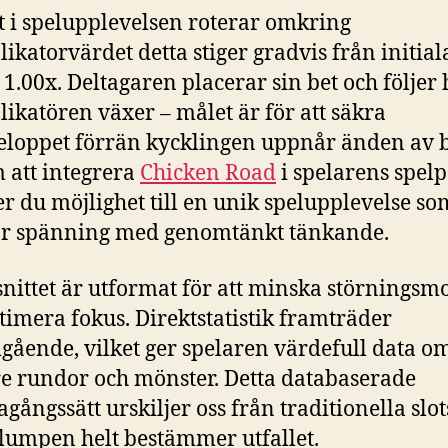
t i spelupplevelsen roterar omkring
likatorvärdet detta stiger gradvis från initial
 1.00x. Deltagaren placerar sin bet och följer
likatören växer – målet är för att säkra
eloppet förrän kycklingen uppnår änden av 
att integrera
Chicken Road
i spelarens spelp
er du möjlighet till en unik spelupplevelse so
ar spänning med genomtänkt tänkande.
nittet är utformat för att minska störnings
timera fokus. Direktstatistik framträder
ående, vilket ger spelaren värdefull data o
re rundor och mönster. Detta databaserade
agångssätt urskiljer oss från traditionella slot
slumpen helt bestämmer utfallet.