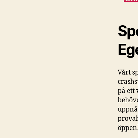
Sp
Eg
Vårt s
crashs
på ett
behöve
uppnår
provab
öppenh