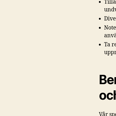
Till
undv
Dive
Note
anvä
Ta r
upp
Be
oc
Vår sp