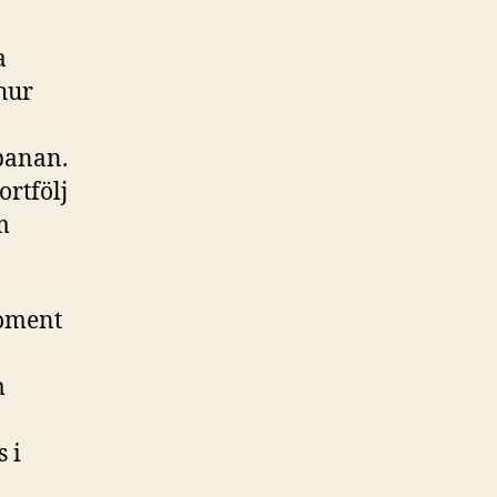
a
 hur
banan.
ortfölj
m
moment
m
s i