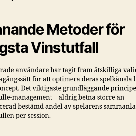
nnande Metoder för
sta Vinstutfall
rade användare har tagit fram åtskilliga val
gagångssätt för att optimera deras spelkänsla 
oncept. Det viktigaste grundläggande princip
lle-management – aldrig betna större än
icerad bestämd andel av spelarens sammanl
llen per session.