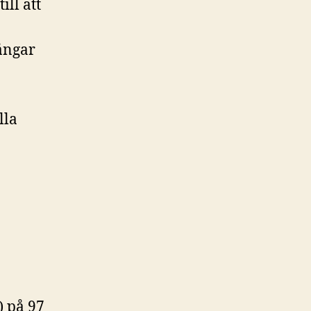
ll att
gångar
lla
) på 97