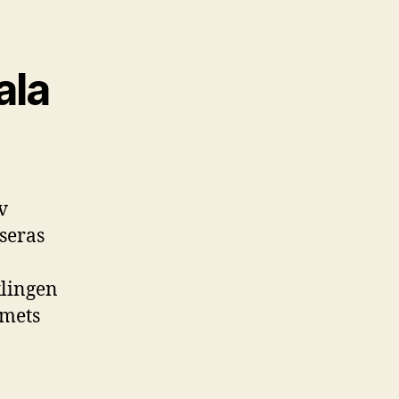
ala
v
seras
n
klingen
emets