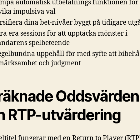
ämpa automatisk utbetalnings funktionen för ti
ika impulsiva val
rsifiera dina bet-nivåer byggt på tidigare ut
ra era sessions för att upptäcka mönster i
ndarens spelbeteende
egelbundna uppehåll för med syfte att bibehå
märksamhet och judgment
räknade Oddsvärden
h RTP-utvärdering
eltitel fungerar med en Return to Player (RTP