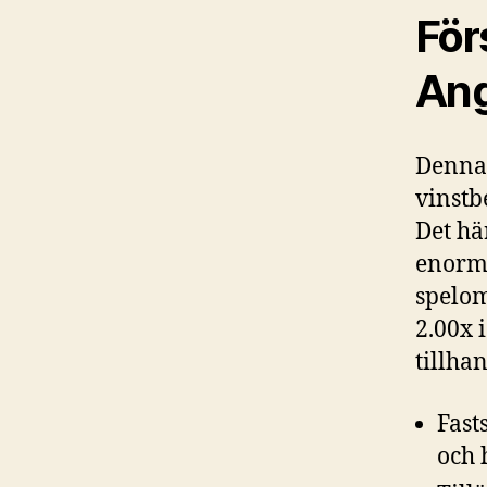
För
Ang
Denna 
vinstb
Det hä
enorma
spelom
2.00x 
tillha
Fast
och h