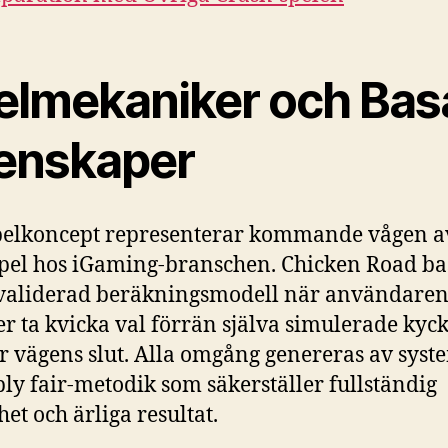
elmekaniker och Bas
enskaper
pelkoncept representerar kommande vågen a
pel hos iGaming-branschen. Chicken Road ba
 validerad beräkningsmodell när användare
r ta kvicka val förrän själva simulerade kyc
 vägens slut. Alla omgång genereras av syst
ly fair-metodik som säkerställer fullständig
et och ärliga resultat.