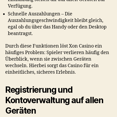
Verfügung.
Schnelle Auszahlungen – Die
Auszahlungsgeschwindigkeit bleibt gleich,
egal ob du über das Handy oder den Desktop
beantragst.
Durch diese Funktionen löst Xon Casino ein
häufiges Problem: Spieler verlieren häufig den
Überblick, wenn sie zwischen Geräten
wechseln. Hierbei sorgt das Casino für ein
einheitliches, sicheres Erlebnis.
Registrierung und
Kontoverwaltung auf allen
Geräten