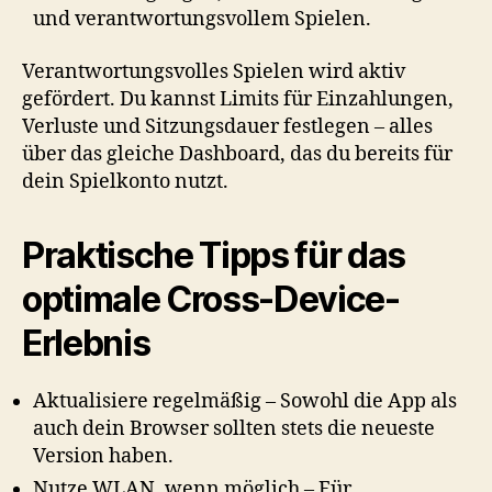
und verantwortungsvollem Spielen.
Verantwortungsvolles Spielen wird aktiv
gefördert. Du kannst Limits für Einzahlungen,
Verluste und Sitzungsdauer festlegen – alles
über das gleiche Dashboard, das du bereits für
dein Spielkonto nutzt.
Praktische Tipps für das
optimale Cross‑Device-
Erlebnis
Aktualisiere regelmäßig – Sowohl die App als
auch dein Browser sollten stets die neueste
Version haben.
Nutze WLAN, wenn möglich – Für