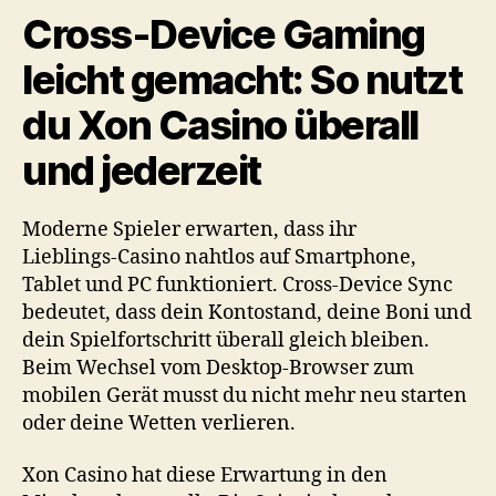
Cross‑Device Gaming
So
nutz
leicht gemacht: So nutzt
du
Xon
du Xon Casino überall
Cas
über
und jederzeit
und
jede
Moderne Spieler erwarten, dass ihr
Lieblings‑Casino nahtlos auf Smartphone,
Tablet und PC funktioniert. Cross‑Device Sync
bedeutet, dass dein Kontostand, deine Boni und
dein Spielfortschritt überall gleich bleiben.
Beim Wechsel vom Desktop‑Browser zum
mobilen Gerät musst du nicht mehr neu starten
oder deine Wetten verlieren.
Xon Casino hat diese Erwartung in den