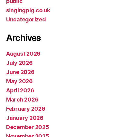
public
singingpig.co.uk
Uncategorized
Archives
August 2026
July 2026
June 2026
May 2026
April 2026
March 2026
February 2026
January 2026
December 2025
November 2025