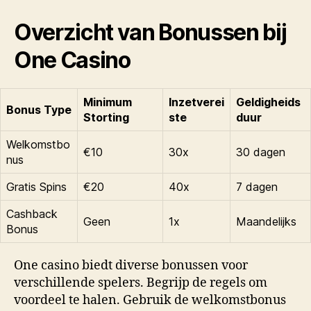
Overzicht van Bonussen bij
One Casino
Minimum
Inzetverei
Geldigheids
Bonus Type
Storting
ste
duur
Welkomstbo
€10
30x
30 dagen
nus
Gratis Spins
€20
40x
7 dagen
Cashback
Geen
1x
Maandelijks
Bonus
One casino biedt diverse bonussen voor
verschillende spelers. Begrijp de regels om
voordeel te halen. Gebruik de welkomstbonus