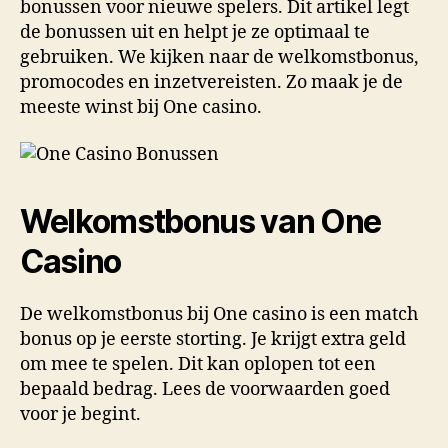
bonussen voor nieuwe spelers. Dit artikel legt
de bonussen uit en helpt je ze optimaal te
gebruiken. We kijken naar de welkomstbonus,
promocodes en inzetvereisten. Zo maak je de
meeste winst bij One casino.
Welkomstbonus van One
Casino
De welkomstbonus bij One casino is een match
bonus op je eerste storting. Je krijgt extra geld
om mee te spelen. Dit kan oplopen tot een
bepaald bedrag. Lees de voorwaarden goed
voor je begint.