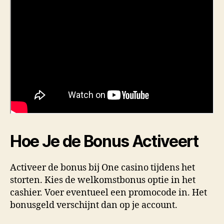
Hoe Je de Bonus Activeert
Activeer de bonus bij One casino tijdens het
storten. Kies de welkomstbonus optie in het
cashier. Voer eventueel een promocode in. Het
bonusgeld verschijnt dan op je account.