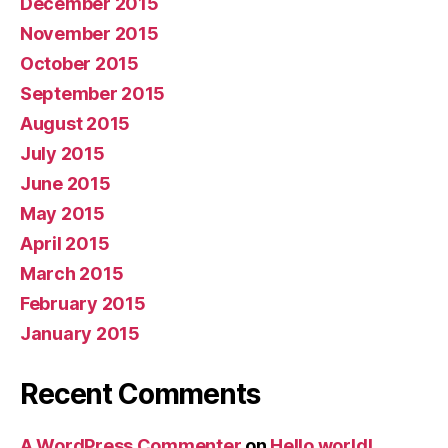
December 2015
November 2015
October 2015
September 2015
August 2015
July 2015
June 2015
May 2015
April 2015
March 2015
February 2015
January 2015
Recent Comments
A WordPress Commenter
on
Hello world!