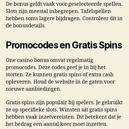
De bonus geldt vaak voor geselecteerde spellen.
Slots zijn meestal inbegrepen. Tafelspellen
hebben soms lagere bijdragen. Controleer dit in
de bonusdetails.
Promocodes en Gratis Spins
One casino bonus omvat regelmatig
promocodes. Deze codes geef je in bij het
storten. Ze kunnen gratis spins of extra cash
opleveren. Houd de website in de gaten voor
nieuwe aanbiedingen.
Gratis spins zijn populair bij spelers. Je gebruikt
ze op specifieke slots. Winsten uit gratis spins
hebben vaak inzetvereisten. Dit betekent dat je
het bedrag een aantal keer moet inzetten.