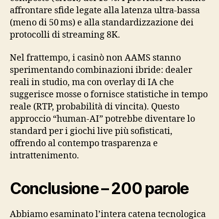
affrontare sfide legate alla latenza ultra‑bassa
(meno di 50 ms) e alla standardizzazione dei
protocolli di streaming 8K.
Nel frattempo, i casinò non AAMS stanno
sperimentando combinazioni ibride: dealer
reali in studio, ma con overlay di IA che
suggerisce mosse o fornisce statistiche in tempo
reale (RTP, probabilità di vincita). Questo
approccio “human‑AI” potrebbe diventare lo
standard per i giochi live più sofisticati,
offrendo al contempo trasparenza e
intrattenimento.
Conclusione – 200 parole
Abbiamo esaminato l’intera catena tecnologica