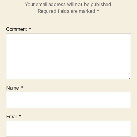
Your email address will not be published.
Required fields are marked
*
Comment
*
Name
*
Email
*