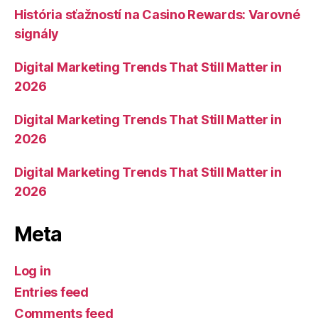
História sťažností na Casino Rewards: Varovné
signály
Digital Marketing Trends That Still Matter in
2026
Digital Marketing Trends That Still Matter in
2026
Digital Marketing Trends That Still Matter in
2026
Meta
Log in
Entries feed
Comments feed