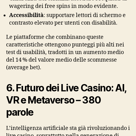
wagering dei free spins in modo evidente.
Accessibilità
: supportare lettori di schermo e
contrasto elevato per utenti con disabilità.
Le piattaforme che combinano queste
caratteristiche ottengono punteggi più alti nei
test di usabilità, tradotti in un aumento medio
del 14 % del valore medio delle scommesse
(average bet).
6. Futuro dei Live Casino: AI,
VR e Metaverso – 380
parole
L’intelligenza artificiale sta già rivoluzionando i
live casino, soprattutto nella generazione di