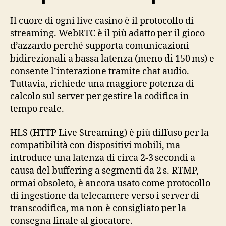
Il cuore di ogni live casino è il protocollo di
streaming. WebRTC è il più adatto per il gioco
d’azzardo perché supporta comunicazioni
bidirezionali a bassa latenza (meno di 150 ms) e
consente l’interazione tramite chat audio.
Tuttavia, richiede una maggiore potenza di
calcolo sul server per gestire la codifica in
tempo reale.
HLS (HTTP Live Streaming) è più diffuso per la
compatibilità con dispositivi mobili, ma
introduce una latenza di circa 2‑3 secondi a
causa del buffering a segmenti da 2 s. RTMP,
ormai obsoleto, è ancora usato come protocollo
di ingestione da telecamere verso i server di
transcodifica, ma non è consigliato per la
consegna finale al giocatore.