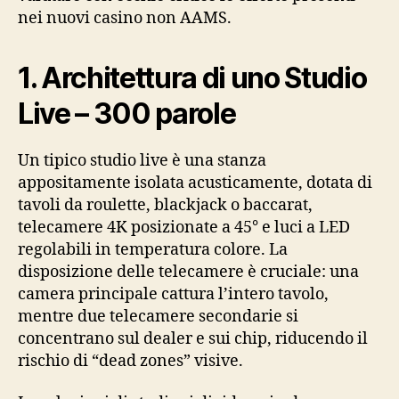
nei nuovi casino non AAMS.
1. Architettura di uno Studio
Live – 300 parole
Un tipico studio live è una stanza
appositamente isolata acusticamente, dotata di
tavoli da roulette, blackjack o baccarat,
telecamere 4K posizionate a 45° e luci a LED
regolabili in temperatura colore. La
disposizione delle telecamere è cruciale: una
camera principale cattura l’intero tavolo,
mentre due telecamere secondarie si
concentrano sul dealer e sui chip, riducendo il
rischio di “dead zones” visive.