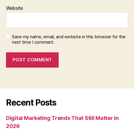
Website
Save my name, email, and website in this browser for the
next time I comment.
Recent Posts
Digital Marketing Trends That Still Matter in
2026