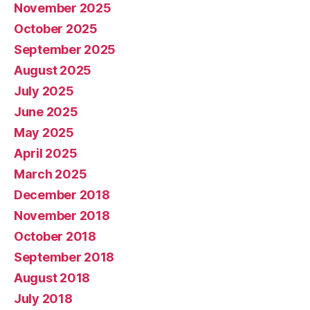
November 2025
October 2025
September 2025
August 2025
July 2025
June 2025
May 2025
April 2025
March 2025
December 2018
November 2018
October 2018
September 2018
August 2018
July 2018