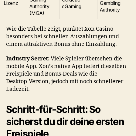
Lizenz
Gambling
Authority
eGaming
Authority
(MGA)
Wie die Tabelle zeigt, punktet Xon Casino
besonders bei schnellen Auszahlungen und
einem attraktiven Bonus ohne Einzahlung.
Industry Secret:
Viele Spieler übersehen die
mobile App. Xon’s native App liefert dieselben
Freispiele und Bonus‑Deals wie die
Desktop‑Version, jedoch mit noch schnellerer
Ladezeit.
Schritt‑für‑Schritt: So
sicherst du dir deine ersten
Freispiele