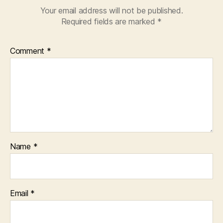
Your email address will not be published.
Required fields are marked
*
Comment
*
Name
*
Email
*