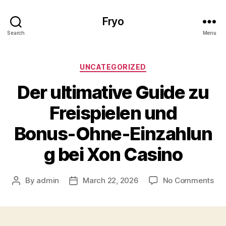
Fryo
Search
Menu
Categories
UNCATEGORIZED
Der ultimative Guide zu
Freispielen und
Bonus‑Ohne‑Einzahlun
g bei Xon Casino
on
By
admin
March 22, 2026
No Comments
Post
Post
Der
author
date
ult
Gu
zu