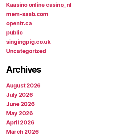
Kaasino online casino_nl
mem-saab.com
opentr.ca
public
singingpig.co.uk
Uncategorized
Archives
August 2026
July 2026
June 2026
May 2026
April 2026
March 2026