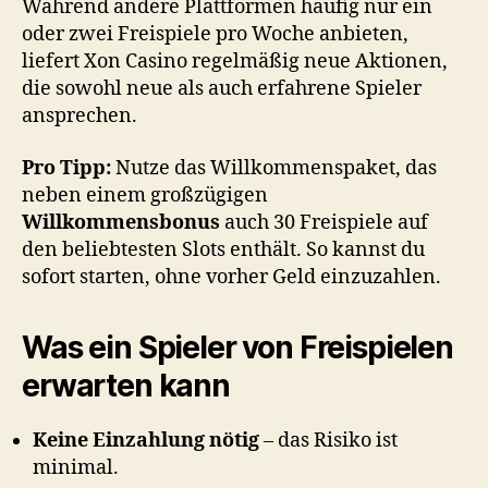
Während andere Plattformen häufig nur ein
oder zwei Freispiele pro Woche anbieten,
liefert Xon Casino regelmäßig neue Aktionen,
die sowohl neue als auch erfahrene Spieler
ansprechen.
Pro Tipp:
Nutze das Willkommenspaket, das
neben einem großzügigen
Willkommensbonus
auch 30 Freispiele auf
den beliebtesten Slots enthält. So kannst du
sofort starten, ohne vorher Geld einzuzahlen.
Was ein Spieler von Freispielen
erwarten kann
Keine Einzahlung nötig
– das Risiko ist
minimal.