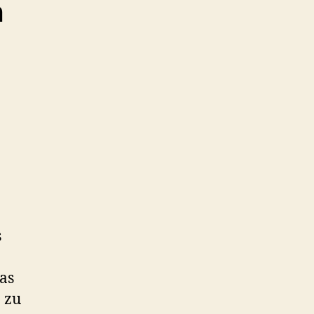
n
s
as
 zu