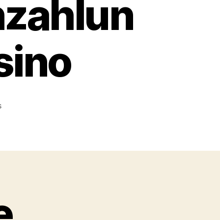
nzahlun
sino
on
s
Der
ultimative
Leitfaden
für
das
**Bonus‑ohne‑Einzahlung**
im
e
1Red
Casino