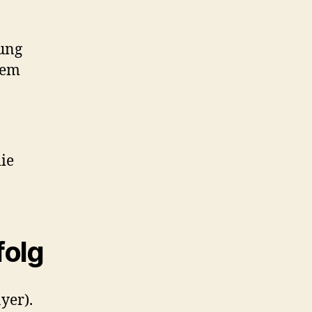
rung
rem
die
folg
yer).