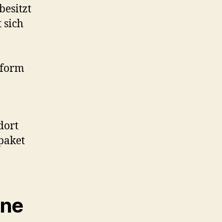
besitzt
 sich
tform
dort
paket
hne