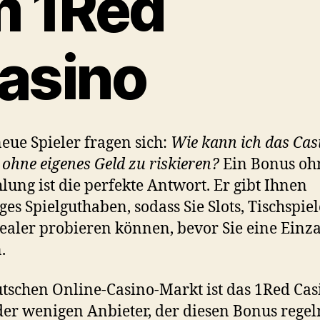
m 1Red
asino
neue Spieler fragen sich:
Wie kann ich das Cas
, ohne eigenes Geld zu riskieren?
Ein Bonus oh
lung ist die perfekte Antwort. Er gibt Ihnen
iges Spielguthaben, sodass Sie Slots, Tischspie
ealer probieren können, bevor Sie eine Einz
.
tschen Online‑Casino‑Markt ist das 1Red Cas
der wenigen Anbieter, der diesen Bonus rege