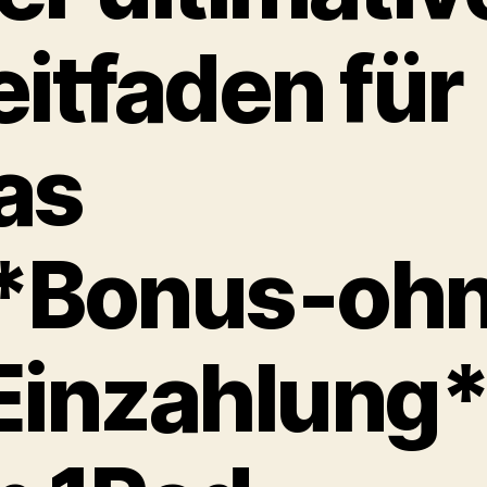
eitfaden für
as
*Bonus‑oh
Einzahlung