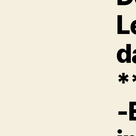
L
d
*
‑