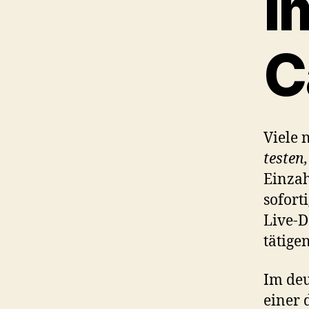
i
C
Viele 
testen
Einzah
sofort
Live‑D
tätigen
Im deu
einer 