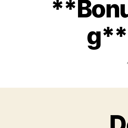
**Bonu
g**
D