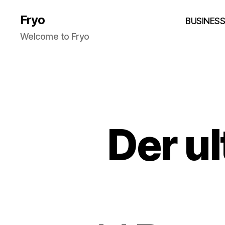
Fryo
BUSINES
Welcome to Fryo
Der ul