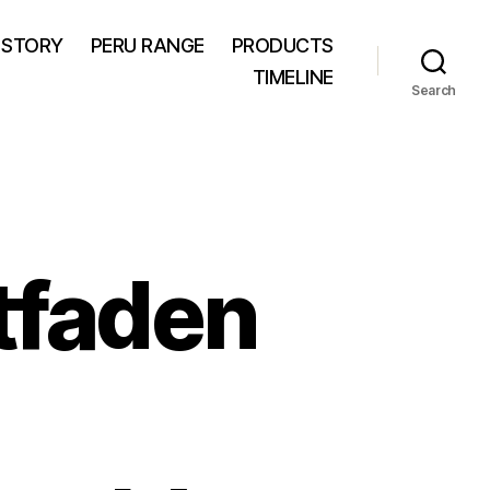
 STORY
PERU RANGE
PRODUCTS
TIMELINE
Search
itfaden