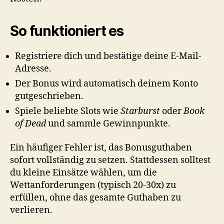
So funktioniert es
Registriere dich und bestätige deine E‑Mail-
Adresse.
Der Bonus wird automatisch deinem Konto
gutgeschrieben.
Spiele beliebte Slots wie
Starburst
oder
Book
of Dead
und sammle Gewinnpunkte.
Ein häufiger Fehler ist, das Bonusguthaben
sofort vollständig zu setzen. Stattdessen solltest
du kleine Einsätze wählen, um die
Wettanforderungen (typisch 20‑30x) zu
erfüllen, ohne das gesamte Guthaben zu
verlieren.