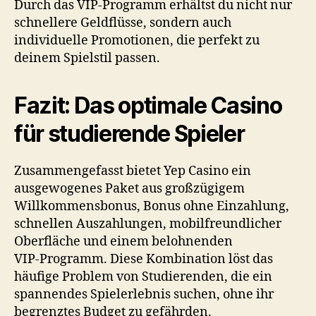
Durch das VIP‑Programm erhältst du nicht nur
schnellere Geldflüsse, sondern auch
individuelle Promotionen, die perfekt zu
deinem Spielstil passen.
Fazit: Das optimale Casino
für studierende Spieler
Zusammengefasst bietet Yep Casino ein
ausgewogenes Paket aus großzügigem
Willkommensbonus, Bonus ohne Einzahlung,
schnellen Auszahlungen, mobilfreundlicher
Oberfläche und einem belohnenden
VIP‑Programm. Diese Kombination löst das
häufige Problem von Studierenden, die ein
spannendes Spielerlebnis suchen, ohne ihr
begrenztes Budget zu gefährden.