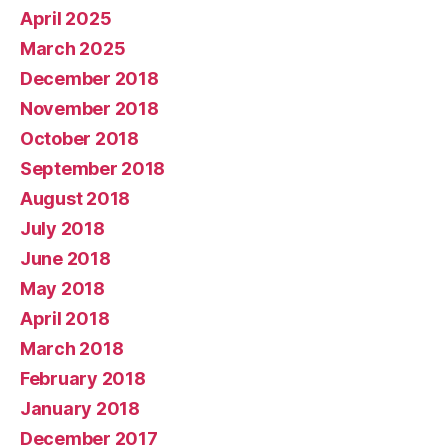
April 2025
March 2025
December 2018
November 2018
October 2018
September 2018
August 2018
July 2018
June 2018
May 2018
April 2018
March 2018
February 2018
January 2018
December 2017