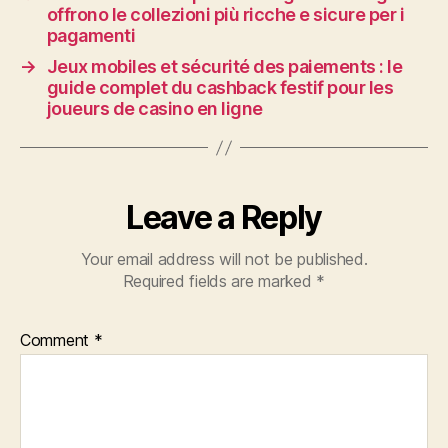
offrono le collezioni più ricche e sicure per i
pagamenti
→
Jeux mobiles et sécurité des paiements : le
guide complet du cashback festif pour les
joueurs de casino en ligne
Leave a Reply
Your email address will not be published.
Required fields are marked
*
Comment
*