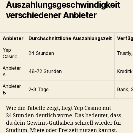
Auszahlungsgeschwindigkeit
verschiedener Anbieter
Anbieter
Durchschnittliche Auszahlungszeit
Verfü
Yep
24 Stunden
Trustly,
Casino
Anbieter
48‑72 Stunden
Kreditk
A
Anbieter
2‑3 Tage
Bank, 
B
Wie die Tabelle zeigt, liegt Yep Casino mit
24 Stunden deutlich vorne. Das bedeutet, dass
du dein Gewinn‑Guthaben schnell wieder für
Studium, Miete oder Freizeit nutzen kannst.