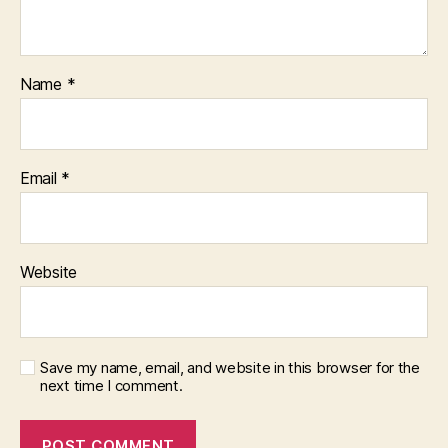
Name
*
Email
*
Website
Save my name, email, and website in this browser for the
next time I comment.