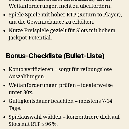
Wettanforderungen nicht zu überfordern.
Spiele Spiele mit hoher RTP (Return to Player),
um die Gewinnchance zu erhöhen.
Nutze Freispiele gezielt für Slots mit hohem
Jackpot‑Potential.
Bonus‑Checkliste (Bullet‑Liste)
Konto verifizieren – sorgt für reibungslose
Auszahlungen.
Wettanforderungen prüfen – idealerweise
unter 30x.
Gültigkeitsdauer beachten – meistens 7‑14
Tage.
Spielauswahl wählen – konzentriere dich auf
Slots mit RTP ≥ 96 %.