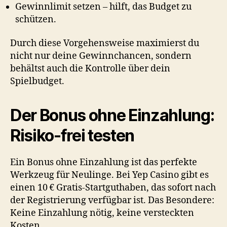
Gewinnlimit setzen – hilft, das Budget zu
schützen.
Durch diese Vorgehensweise maximierst du
nicht nur deine Gewinnchancen, sondern
behältst auch die Kontrolle über dein
Spielbudget.
Der Bonus ohne Einzahlung:
Risiko‑frei testen
Ein Bonus ohne Einzahlung ist das perfekte
Werkzeug für Neulinge. Bei Yep Casino gibt es
einen 10 € Gratis‑Startguthaben, das sofort nach
der Registrierung verfügbar ist. Das Besondere:
Keine Einzahlung nötig, keine versteckten
Kosten.