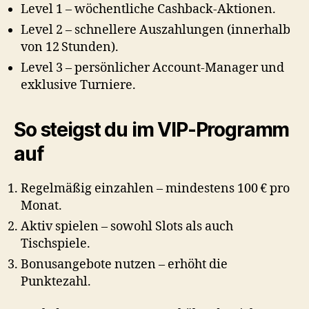
Level 1 – wöchentliche Cashback‑Aktionen.
Level 2 – schnellere Auszahlungen (innerhalb
von 12 Stunden).
Level 3 – persönlicher Account‑Manager und
exklusive Turniere.
So steigst du im VIP‑Programm
auf
Regelmäßig einzahlen – mindestens 100 € pro
Monat.
Aktiv spielen – sowohl Slots als auch
Tischspiele.
Bonusangebote nutzen – erhöht die
Punktezahl.