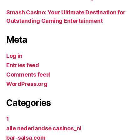
Smash Casino: Your Ultimate Destination for
Outstanding Gaming Entertainment
Meta
Log in
Entries feed
Comments feed
WordPress.org
Categories
1
alle nederlandse casinos_nl
bar-salsa.com