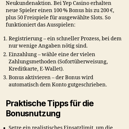
Neukundenaktion. Bei Yep Casino erhalten
neue Spieler einen 100 % Bonus bis zu 200 €,
plus 50 Freispiele für ausgewählte Slots. So
funktioniert das Ausspielen:
Registrierung – ein schneller Prozess, bei dem
nur wenige Angaben nötig sind.
Einzahlung – wähle eine der vielen
Zahlungsmethoden (Sofortüberweisung,
Kreditkarte, E‑Wallet).
Bonus aktivieren – der Bonus wird
automatisch dem Konto gutgeschrieben.
Praktische Tipps für die
Bonusnutzung
Setze ein realistisches Einsatzlimit, um die