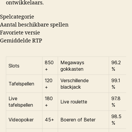
ontwikkelaars.
Spelcategorie
Aantal beschikbare spellen
Favoriete versie
Gemiddelde RTP
850
Megaways
96.2
Slots
+
gokkasten
%
120
Verschillende
99.1
Tafelspellen
+
blackjack
%
Live
180
97.8
Live roulette
tafelspellen
+
%
98.5
Videopoker
45+
Boeren of Beter
%