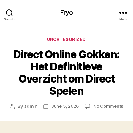
Fryo
Search
Menu
Categories
UNCATEGORIZED
Direct Online Gokken:
Het Definitieve
Overzicht om Direct
Spelen
on
By
admin
June 5, 2026
No Comments
Post
Post
Dire
author
date
Onli
Gokk
Het