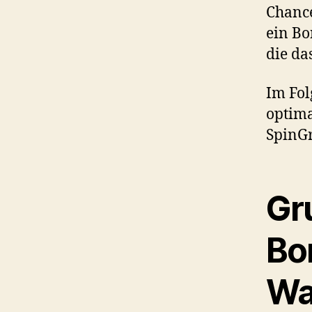
Chance
ein Bo
die da
Im Fol
optima
SpinGr
Gr
Bo
Wa