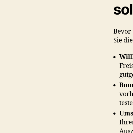
sol
Bevor 
Sie di
Wil
Frei
gutg
Bon
vorh
teste
Ums
Ihre
Ausz