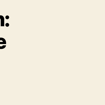
im
neuen
:
Jahr
e