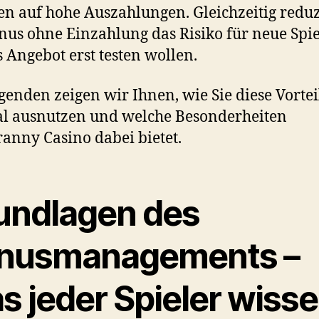
n auf hohe Auszahlungen. Gleichzeitig reduz
nus ohne Einzahlung das Risiko für neue Spie
s Angebot erst testen wollen.
genden zeigen wir Ihnen, wie Sie diese Vortei
l ausnutzen und welche Besonderheiten
anny Casino dabei bietet.
undlagen des
nusmanagements –
s jeder Spieler wiss