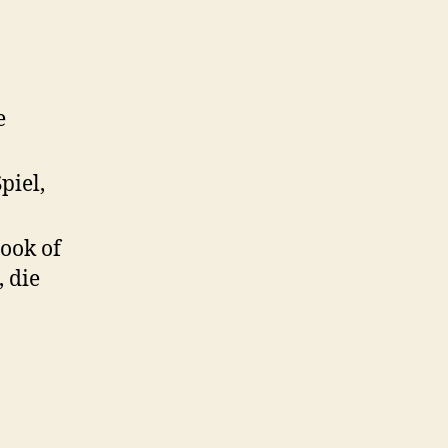
e
piel,
Book of
 die