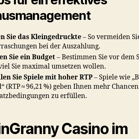
nusmanagement
n Sie das Kleingedruckte
– So vermeiden Si
raschungen bei der Auszahlung.
en Sie ein Budget
– Bestimmen Sie vor dem S
viel Sie maximal umsetzen wollen.
en Sie Spiele mit hoher RTP
– Spiele wie „
“ (RTP ≈ 96,21 %) geben Ihnen mehr Chancen,
tzbedingungen zu erfüllen.
inGranny Casino im