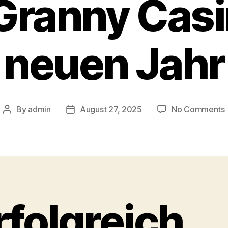
Granny Casi
neuen Jahr
By
admin
August 27, 2025
No Comments
Post
Post
author
date
f
rfolgreich