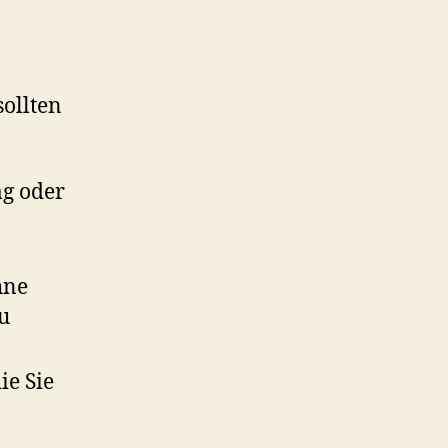
sollten
ag oder
hne
u
ie Sie