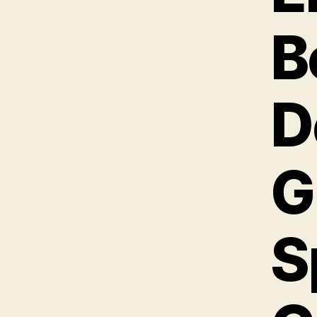
B
D
G
S