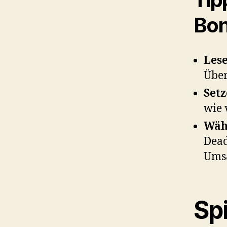
Bo
Lese
Über
Setz
wie 
Wähl
Dead
Umsa
Sp