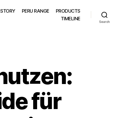
 STORY
PERU RANGE
PRODUCTS
TIMELINE
Search
nutzen:
ide für