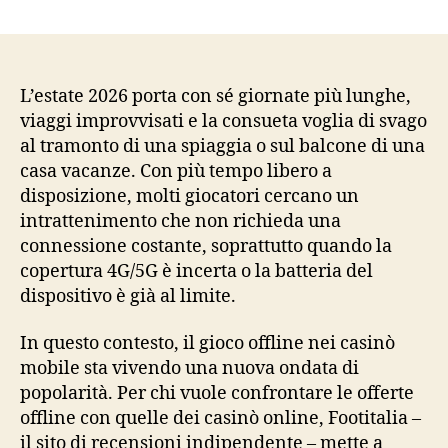
Estate,
Cashback
e
Gioco
Offline:
L’estate 2026 porta con sé giornate più lunghe,
Guida
viaggi improvvisati e la consueta voglia di svago
Pratica
al tramonto di una spiaggia o sul balcone di una
per
casa vacanze. Con più tempo libero a
Vincere
disposizione, molti giocatori cercano un
nei
intrattenimento che non richieda una
Casinò
connessione costante, soprattutto quando la
Mobile
Senza
copertura 4G/5G è incerta o la batteria del
Connessione
dispositivo è già al limite.
In questo contesto, il gioco offline nei casinò
mobile sta vivendo una nuova ondata di
popolarità. Per chi vuole confrontare le offerte
offline con quelle dei casinò online, Footitalia –
il sito di recensioni indipendente – mette a