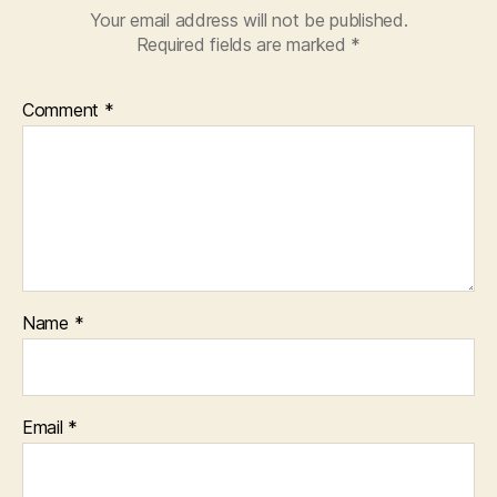
Your email address will not be published.
Required fields are marked
*
Comment
*
Name
*
Email
*