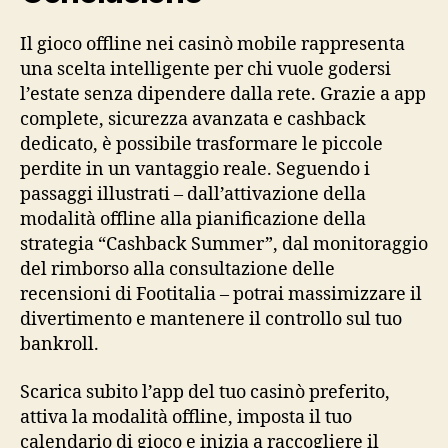
Il gioco offline nei casinò mobile rappresenta
una scelta intelligente per chi vuole godersi
l’estate senza dipendere dalla rete. Grazie a app
complete, sicurezza avanzata e cashback
dedicato, è possibile trasformare le piccole
perdite in un vantaggio reale. Seguendo i
passaggi illustrati – dall’attivazione della
modalità offline alla pianificazione della
strategia “Cashback Summer”, dal monitoraggio
del rimborso alla consultazione delle
recensioni di Footitalia – potrai massimizzare il
divertimento e mantenere il controllo sul tuo
bankroll.
Scarica subito l’app del tuo casinò preferito,
attiva la modalità offline, imposta il tuo
calendario di gioco e inizia a raccogliere il