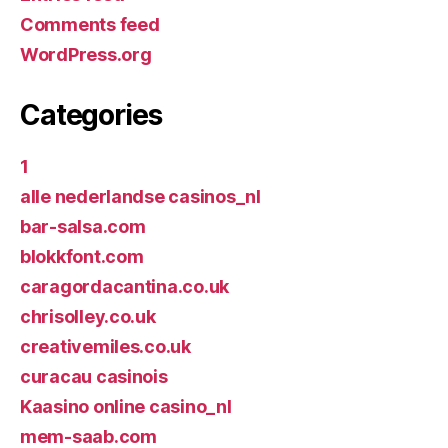
Comments feed
WordPress.org
Categories
1
alle nederlandse casinos_nl
bar-salsa.com
blokkfont.com
caragordacantina.co.uk
chrisolley.co.uk
creativemiles.co.uk
curacau casinois
Kaasino online casino_nl
mem-saab.com