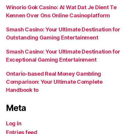
Winorio Gok Casino: Al Wat Dat Je Dient Te
Kennen Over Ons Online Casinoplatform
Smash Casino: Your Ultimate Destination for
Outstanding Gaming Entertainment
Smash Casino: Your Ultimate Destination for
Exceptional Gaming Entertainment
Ontario-based Real Money Gambling
Comparison: Your Ultimate Complete
Handbook to
Meta
Log in
Entries feed