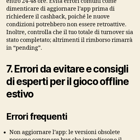
entro 24‑48 ore. Evita errori comuni come
dimenticare di aggiornare l’app prima di
richiedere il cashback, poiché le nuove
condizioni potrebbero non essere retroattive.
Inoltre, controlla che il tuo totale di turnover sia
stato completato; altrimenti il rimborso rimarrà
in “pending”.
7. Errori da evitare e consigli
di esperti per il gioco offline
estivo
Errori frequenti
Non aggiornare l’app: le versioni obsolete