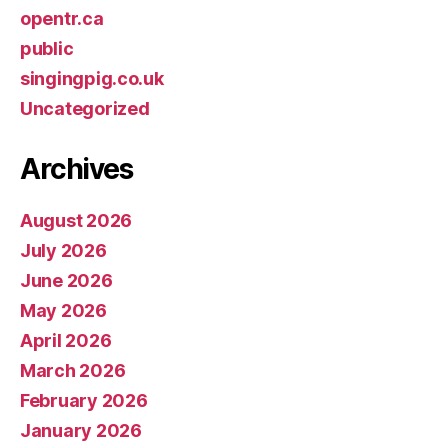
opentr.ca
public
singingpig.co.uk
Uncategorized
Archives
August 2026
July 2026
June 2026
May 2026
April 2026
March 2026
February 2026
January 2026