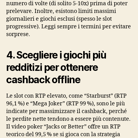
numero di volte (di solito 5‑10x) prima di poter
prelevare. Inoltre, esistono limiti massimi
giornalieri e giochi esclusi (spesso le slot
progressive). Leggi sempre i termini per evitare
sorprese.
4. Scegliere i giochi più
redditizi per ottenere
cashback offline
Le slot con RTP elevato, come “Starburst” (RTP
96,1 %) e “Mega Joker” (RTP 99 %), sono le più
indicate per massimizzare il cashback, perché
le perdite nette tendono a essere più contenute.
Il video poker “Jacks or Better” offre un RTP
teorico del 99,5 % se si gioca con la strategia