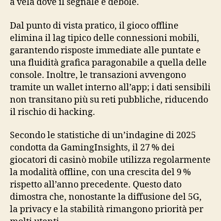
a vela dove il segnale è debole.
Dal punto di vista pratico, il gioco offline
elimina il lag tipico delle connessioni mobili,
garantendo risposte immediate alle puntate e
una fluidità grafica paragonabile a quella delle
console. Inoltre, le transazioni avvengono
tramite un wallet interno all’app; i dati sensibili
non transitano più su reti pubbliche, riducendo
il rischio di hacking.
Secondo le statistiche di un’indagine di 2025
condotta da GamingInsights, il 27 % dei
giocatori di casinò mobile utilizza regolarmente
la modalità offline, con una crescita del 9 %
rispetto all’anno precedente. Questo dato
dimostra che, nonostante la diffusione del 5G,
la privacy e la stabilità rimangono priorità per