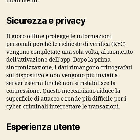
molti utenti.
Sicurezza e privacy
Il gioco offline protegge le informazioni
personali perché le richieste di verifica (KYC)
vengono completate una sola volta, al momento
dell’attivazione dell’app. Dopo la prima
sincronizzazione, i dati rimangono crittografati
sul dispositivo e non vengono più inviati a
server esterni finché non si ristabilisce la
connessione. Questo meccanismo riduce la
superficie di attacco e rende più difficile per i
cyber‑criminali intercettare le transazioni.
Esperienza utente