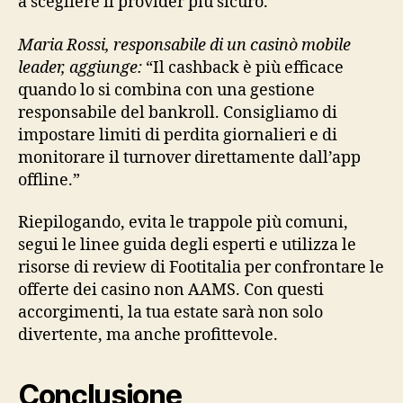
a scegliere il provider più sicuro.”
Maria Rossi, responsabile di un casinò mobile
leader, aggiunge:
“Il cashback è più efficace
quando lo si combina con una gestione
responsabile del bankroll. Consigliamo di
impostare limiti di perdita giornalieri e di
monitorare il turnover direttamente dall’app
offline.”
Riepilogando, evita le trappole più comuni,
segui le linee guida degli esperti e utilizza le
risorse di review di Footitalia per confrontare le
offerte dei casino non AAMS. Con questi
accorgimenti, la tua estate sarà non solo
divertente, ma anche profittevole.
Conclusione