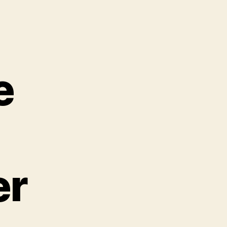
VIP‑Mitglieder
von
maßgeschneiderten
Vorteilen
profitieren
e
er