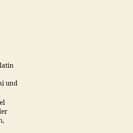
latin
ni und
el
der
n,