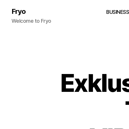
Fryo
BUSINES
Welcome to Fryo
Exklus