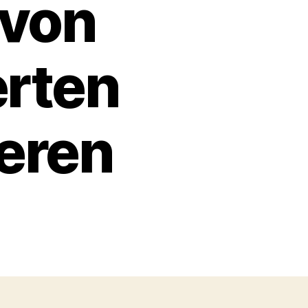
 von
rten
ieren
on
s
Exklusive
Einblicke:
Wie
Total
Casino