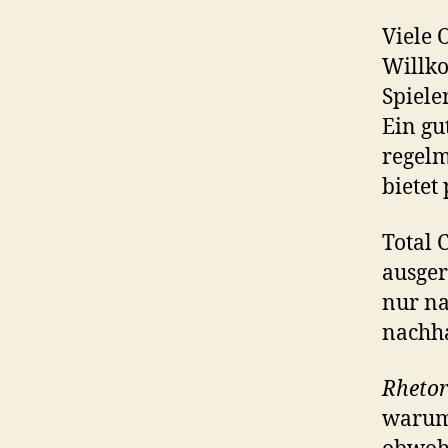
Viele 
Willko
Spiele
Ein gu
regelm
bietet
Total 
ausger
nur na
nachh
Rhetor
warum