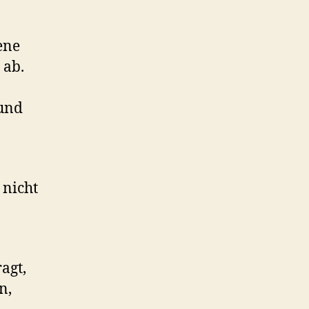
ene
 ab.
 und
 nicht
agt,
n,