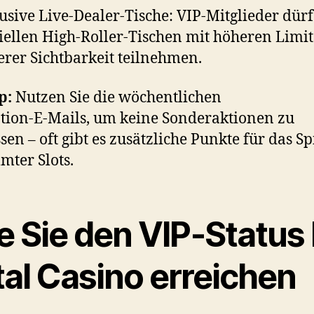
usive Live‑Dealer‑Tische: VIP‑Mitglieder dür
iellen High‑Roller‑Tischen mit höheren Limi
erer Sichtbarkeit teilnehmen.
p:
Nutzen Sie die wöchentlichen
ion‑E‑Mails, um keine Sonderaktionen zu
sen – oft gibt es zusätzliche Punkte für das Sp
mter Slots.
e Sie den VIP‑Status 
tal Casino erreichen