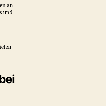
fen an
ts und
ielen
bei