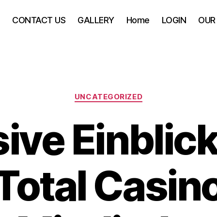
S
CONTACT US
GALLERY
Home
LOGIN
OUR
Categories
UNCATEGORIZED
ive Einblic
Total Casin