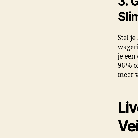
3. 
Sli
Stel j
wageri
je een
96 % o
meer v
Li
Vei