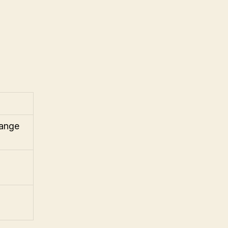
lange