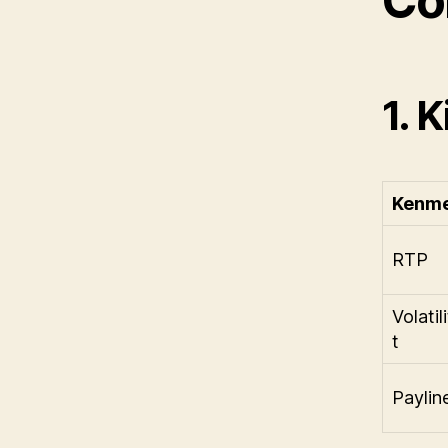
Co
1. 
Kenm
RTP
Volatili
t
Paylin