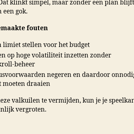
 Dat klinkt simpel, maar zonder een plan blijft
 een gok.
emaakte fouten
 limiet stellen voor het budget
en op hoge volatiliteit inzetten zonder
roll‑beheer
svoorwaarden negeren en daardoor onnodig
t moeten draaien
eze valkuilen te vermijden, kun je je speelka
nlijk vergroten.