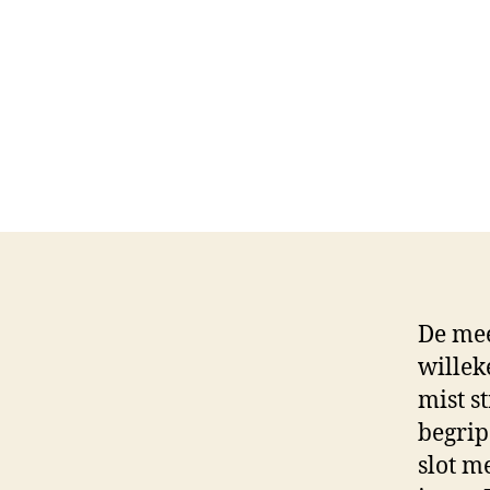
De mee
willek
mist s
begrip 
slot m