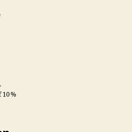
e
.
f 10 %