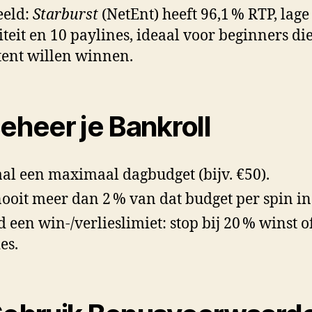
eeld:
Starburst
(NetEnt) heeft 96,1 % RTP, lage
liteit en 10 paylines, ideaal voor beginners di
tent willen winnen.
Beheer je Bankroll
al een maximaal dagbudget (bijv. €50).
nooit meer dan 2 % van dat budget per spin in
 een win‑/verlieslimiet: stop bij 20 % winst o
es.