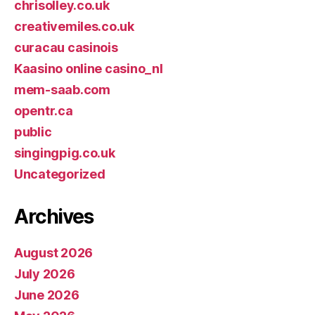
chrisolley.co.uk
creativemiles.co.uk
curacau casinois
Kaasino online casino_nl
mem-saab.com
opentr.ca
public
singingpig.co.uk
Uncategorized
Archives
August 2026
July 2026
June 2026