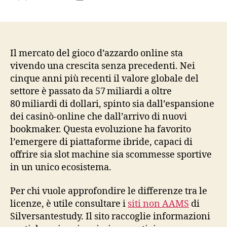
Free
author
date
Spin
e
Inte
Sport
Il mercato del gioco d’azzardo online sta
Com
vivendo una crescita senza precedenti. Nei
i
cinque anni più recenti il valore globale del
Casi
settore è passato da 57 miliardi a oltre
Onli
80 miliardi di dollari, spinto sia dall’espansione
con
dei casinò‑online che dall’arrivo di nuovi
Book
bookmaker. Questa evoluzione ha favorito
Supe
le
l’emergere di piattaforme ibride, capaci di
Piat
offrire sia slot machine sia scommesse sportive
Solo
in un unico ecosistema.
Per chi vuole approfondire le differenze tra le
licenze, è utile consultare i
siti non AAMS
di
Silversantestudy. Il sito raccoglie informazioni