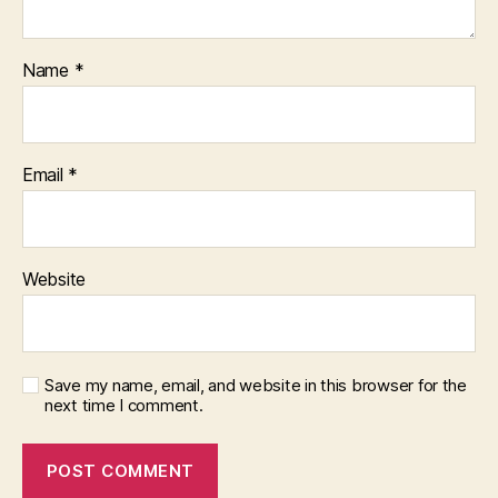
Name
*
Email
*
Website
Save my name, email, and website in this browser for the
next time I comment.