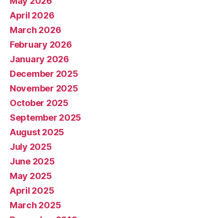
May 2026
April 2026
March 2026
February 2026
January 2026
December 2025
November 2025
October 2025
September 2025
August 2025
July 2025
June 2025
May 2025
April 2025
March 2025