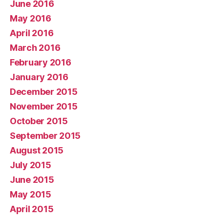
June 2016
May 2016
April 2016
March 2016
February 2016
January 2016
December 2015
November 2015
October 2015
September 2015
August 2015
July 2015
June 2015
May 2015
April 2015