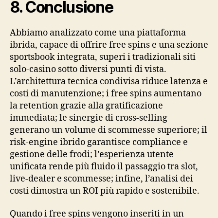
8. Conclusione
Abbiamo analizzato come una piattaforma
ibrida, capace di offrire free spins e una sezione
sportsbook integrata, superi i tradizionali siti
solo‑casino sotto diversi punti di vista.
L’architettura tecnica condivisa riduce latenza e
costi di manutenzione; i free spins aumentano
la retention grazie alla gratificazione
immediata; le sinergie di cross‑selling
generano un volume di scommesse superiore; il
risk‑engine ibrido garantisce compliance e
gestione delle frodi; l’esperienza utente
unificata rende più fluido il passaggio tra slot,
live‑dealer e scommesse; infine, l’analisi dei
costi dimostra un ROI più rapido e sostenibile.
Quando i free spins vengono inseriti in un