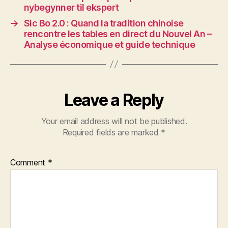
nybegynner til ekspert
→
Sic Bo 2.0 : Quand la tradition chinoise
rencontre les tables en direct du Nouvel An –
Analyse économique et guide technique
Leave a Reply
Your email address will not be published.
Required fields are marked
*
Comment
*