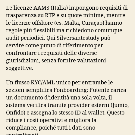
Le licenze AAMS (Italia) impongono requisiti di
trasparenza su RTP e su quote minime, mentre
le licenze offshore (es. Malta, Curaçao) hanno
regole più flessibili ma richiedono comunque
audit periodici. Qui Silversantestudy può
servire come punto di riferimento per
confrontare i requisiti delle diverse
giurisdizioni, senza fornire valutazioni
soggettive.
Un flusso KYC/AML unico per entrambe le
sezioni semplifica l’onboarding: l’utente carica
un documento d’identità una sola volta, il
sistema verifica tramite provider esterni (Jumio,
Onfido) e assegna lo stesso ID al wallet. Questo
riduce i costi operativi e migliora la
compliance, poiché tutti i dati sono