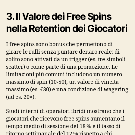
3. Il Valore dei Free Spins
nella Retention dei Giocatori
I free spins sono bonus che permettono di
girare le rulli senza puntare denaro reale; di
solito sono attivati da un trigger (es. tre simboli
scatter) o come parte di una promozione. Le
limitazioni più comuni includono un numero
massimo di spin (10‑50), un valore di vincita
massimo (es. €30) e una condizione di wagering
(ad es. 20×).
Studi interni di operatori ibridi mostrano che i
giocatori che ricevono free spins aumentano il
tempo medio di sessione del 18 % e il tasso di
ritorno settimanale del 12 % rispetto a chi