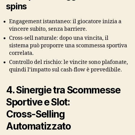
spins
Engagement istantaneo: il giocatore inizia a
vincere subito, senza barriere.
Cross‑sell naturale: dopo una vincita, il
sistema può proporre una scommessa sportiva
correlata.
Controllo del rischio: le vincite sono plafonate,
quindi l’impatto sul cash‑flow è prevedibile.
4. Sinergie tra Scommesse
Sportive e Slot:
Cross‑Selling
Automatizzato