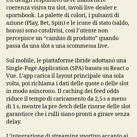
Un design responsivo deve mantenere
coerenza visiva tra slot, tavoli live‑dealer e
sportsbook. La palette di colori, i pulsanti di
azione (Play, Bet, Spin) e le icone di stato (saldo,
bonus) sono condivisi, così l’utente non
percepisce un “cambio di prodotto” quando
passa da una slot a una scommessa live.
Sul mobile, le piattaforme ibride adottano una
Single‑Page Application (SPA) basata su React o
Vue. L’app carica il layout principale una sola
volta, poi richiama i dati delle quote o delle slot
in modo asincrono. Il caching dei feed odds
riduce il tempo di caricamento da 2,5 s a meno
di 1 s, mentre la pre‑fetch delle risorse delle slot
garantisce che i rulli siano pronti a girare senza
delay.
L’integrazione di streaming sportivo accanto ai