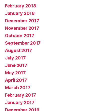
February 2018
January 2018
December 2017
November 2017
October 2017
September 2017
August 2017
July 2017
June 2017
May 2017
April 2017
March 2017
February 2017
January 2017
December 2016