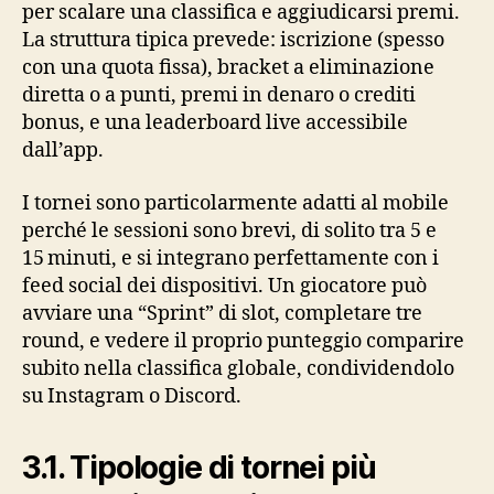
per scalare una classifica e aggiudicarsi premi.
La struttura tipica prevede: iscrizione (spesso
con una quota fissa), bracket a eliminazione
diretta o a punti, premi in denaro o crediti
bonus, e una leaderboard live accessibile
dall’app.
I tornei sono particolarmente adatti al mobile
perché le sessioni sono brevi, di solito tra 5 e
15 minuti, e si integrano perfettamente con i
feed social dei dispositivi. Un giocatore può
avviare una “Sprint” di slot, completare tre
round, e vedere il proprio punteggio comparire
subito nella classifica globale, condividendolo
su Instagram o Discord.
3.1. Tipologie di tornei più