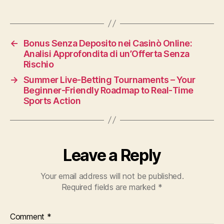
←
Bonus Senza Deposito nei Casinò Online:
Analisi Approfondita di un’Offerta Senza
Rischio
→
Summer Live‑Betting Tournaments – Your
Beginner‑Friendly Roadmap to Real‑Time
Sports Action
Leave a Reply
Your email address will not be published.
Required fields are marked
*
Comment
*