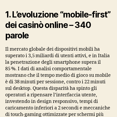
1. L’evoluzione “mobile‑first”
dei casinò online – 340
parole
Il mercato globale dei dispositivi mobili ha
superato i 3,5 miliardi di utenti attivi, e in Italia
la penetrazione degli smartphone supera il
85 %. I dati di analisi comportamentale
mostrano che il tempo medio di gioco su mobile
è di 38 minuti per sessione, contro i 22 minuti
sul desktop. Questa disparità ha spinto gli
operatori a ripensare l’interfaccia utente,
investendo in design responsivo, tempi di
caricamento inferiori a 2 secondi e meccaniche
di touch‑gaming ottimizzate per schermi più