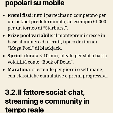
popolari su mobile
Premi fissi
: tutti i partecipanti competono per
un jackpot predeterminato, ad esempio €1 000
per un torneo di “Starburst”.
Prize pool variabile
: il montepremi cresce in
base al numero di iscritti, tipico dei tornei
“Mega Pool” di blackjack.
Sprint
: durata 5‑10 min, ideale per slot a bassa
volatilità come “Book of Dead”.
Maratona
: si estende per giorni o settimane,
con classifiche cumulative e premi progressivi.
3.2. Il fattore social: chat,
streaming e community in
tempo reale