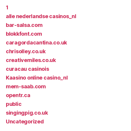
1
alle nederlandse casinos_nl
bar-salsa.com
blokkfont.com
caragordacantina.co.uk
chrisolley.co.uk
creativemiles.co.uk
curacau casinois
Kaasino online casino_nl
mem-saab.com
opentr.ca
public
singingpig.co.uk
Uncategorized