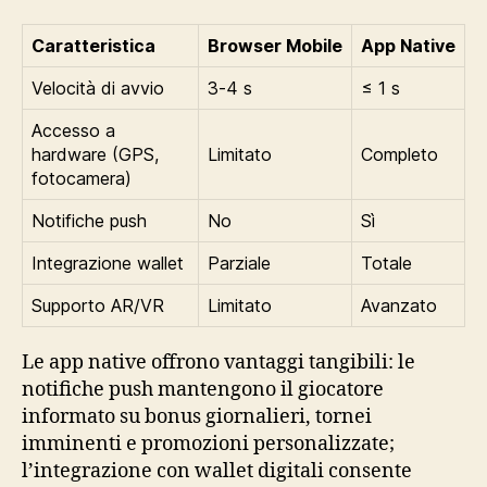
Caratteristica
Browser Mobile
App Native
Velocità di avvio
3‑4 s
≤ 1 s
Accesso a
hardware (GPS,
Limitato
Completo
fotocamera)
Notifiche push
No
Sì
Integrazione wallet
Parziale
Totale
Supporto AR/VR
Limitato
Avanzato
Le app native offrono vantaggi tangibili: le
notifiche push mantengono il giocatore
informato su bonus giornalieri, tornei
imminenti e promozioni personalizzate;
l’integrazione con wallet digitali consente