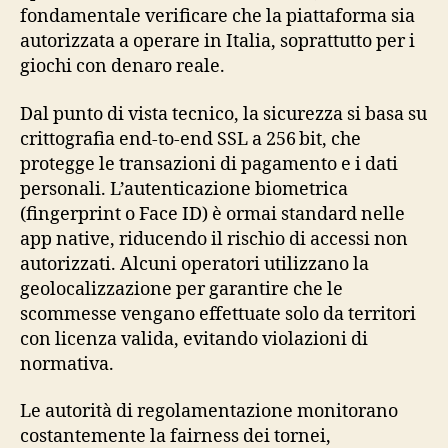
fondamentale verificare che la piattaforma sia
autorizzata a operare in Italia, soprattutto per i
giochi con denaro reale.
Dal punto di vista tecnico, la sicurezza si basa su
crittografia end‑to‑end SSL a 256 bit, che
protegge le transazioni di pagamento e i dati
personali. L’autenticazione biometrica
(fingerprint o Face ID) è ormai standard nelle
app native, riducendo il rischio di accessi non
autorizzati. Alcuni operatori utilizzano la
geolocalizzazione per garantire che le
scommesse vengano effettuate solo da territori
con licenza valida, evitando violazioni di
normativa.
Le autorità di regolamentazione monitorano
costantemente la fairness dei tornei,