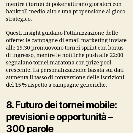
mentre i tornei di poker attirano giocatori con
bankroll medio‑alto e una propensione al gioco
strategico.
Questi insight guidano l’ottimizzazione delle
offerte: le campagne di email marketing inviate
alle 19:30 promuovono tornei sprint con bonus
di ingresso, mentre le notifiche push alle 22:00
segnalano tornei maratona con prize pool
crescente. La personalizzazione basata sui dati
aumenta il tasso di conversione delle iscrizioni
del 15 % rispetto a campagne generiche.
8. Futuro dei tornei mobile:
previsioni e opportunità –
300 parole