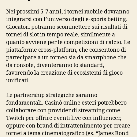
Nei prossimi 5‑7 anni, i tornei mobile dovranno
integrarsi con l’universo degli e‑sports betting.
Giocatori potranno scommettere sui risultati di
tornei di slot in tempo reale, similmente a
quanto avviene per le competizioni di calcio. Le
piattaforme cross‑platform, che consentono di
partecipare a un torneo sia da smartphone che
da console, diventeranno lo standard,
favorendo la creazione di ecosistemi di gioco
unificati.
Le partnership strategiche saranno
fondamentali. Casinò online esteri potrebbero
collaborare con provider di streaming come
Twitch per offrire eventi live con influencer,
oppure con brand di intrattenimento per creare
tornei a tema cinematografico (es. “James Bond