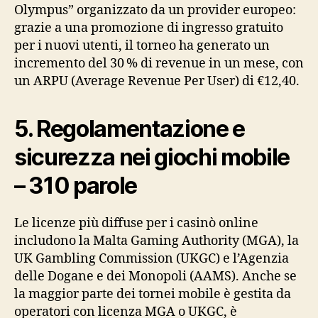
Olympus” organizzato da un provider europeo:
grazie a una promozione di ingresso gratuito
per i nuovi utenti, il torneo ha generato un
incremento del 30 % di revenue in un mese, con
un ARPU (Average Revenue Per User) di €12,40.
5. Regolamentazione e
sicurezza nei giochi mobile
– 310 parole
Le licenze più diffuse per i casinò online
includono la Malta Gaming Authority (MGA), la
UK Gambling Commission (UKGC) e l’Agenzia
delle Dogane e dei Monopoli (AAMS). Anche se
la maggior parte dei tornei mobile è gestita da
operatori con licenza MGA o UKGC, è