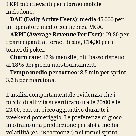
I KPI più rilevanti per i tornei mobile
includono:
–
DAU (Daily Active Users)
: media 45 000 per
un operatore medio con licenza MGA.
–
ARPU (Average Revenue Per User)
: €9,80 per
i partecipanti ai tornei di slot, €14,30 per i
tornei di poker.
–
Churn rate
: 12 % mensile, più basso rispetto
al 18 % dei giochi non‑tournament.
–
Tempo medio per torneo
: 8,5 min per sprint,
3,2 h per maratona.
L’analisi comportamentale evidenzia che i
picchi di attività si verificano tra le 20:00 e le
23:00, con un picco aggiuntivo durante i
weekend pomeriggio. Le preferenze di gioco
mostrano una predilezione per slot a media
volatilità (es. “Reactoonz”) nei tornei sprint,