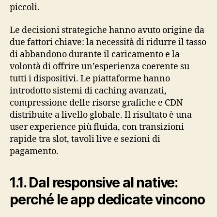
piccoli.
Le decisioni strategiche hanno avuto origine da
due fattori chiave: la necessità di ridurre il tasso
di abbandono durante il caricamento e la
volontà di offrire un’esperienza coerente su
tutti i dispositivi. Le piattaforme hanno
introdotto sistemi di caching avanzati,
compressione delle risorse grafiche e CDN
distribuite a livello globale. Il risultato è una
user experience più fluida, con transizioni
rapide tra slot, tavoli live e sezioni di
pagamento.
1.1. Dal responsive al native:
perché le app dedicate vincono