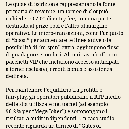
Le quote di iscrizione rappresentano la fonte
primaria di revenue: un torneo di slot può
richiedere €2,00 di entry fee, con una parte
destinata al prize pool e l’altra al margine
operativo. Le micro‑transazioni, come l’acquisto
di “boost” per aumentare le linee attive o la
possibilità di “re‑spin” extra, aggiungono flussi
di guadagno secondari. Alcuni casinò offrono
pacchetti VIP che includono accesso anticipato
a tornei esclusivi, crediti bonus e assistenza
dedicata.
Per mantenere l’equilibrio tra profitto e
fair‑play, gli operatori pubblicano il RTP medio
delle slot utilizzate nei tornei (ad esempio
96,2 % per “Mega Joker”) e sottopongono i
risultati a audit indipendenti. Un caso studio
recente riguarda un torneo di “Gates of