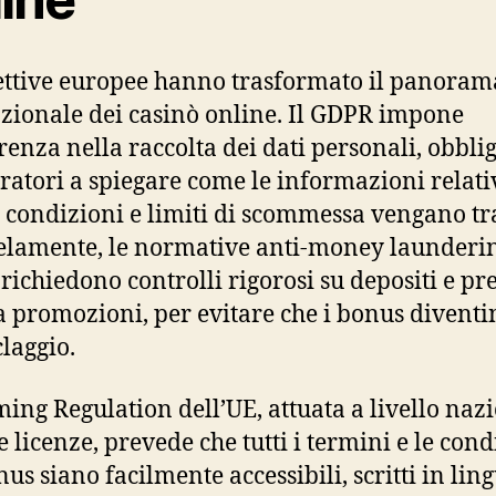
ettive europee hanno trasformato il panoram
ionale dei casinò online. Il GDPR impone
renza nella raccolta dei dati personali, obbl
eratori a spiegare come le informazioni relati
 condizioni e limiti di scommessa vengano tra
elamente, le normative anti‑money launderi
richiedono controlli rigorosi su depositi e pre
 a promozioni, per evitare che i bonus diventi
claggio.
ing Regulation dell’UE, attuata a livello naz
e licenze, prevede che tutti i termini e le cond
nus siano facilmente accessibili, scritti in lin