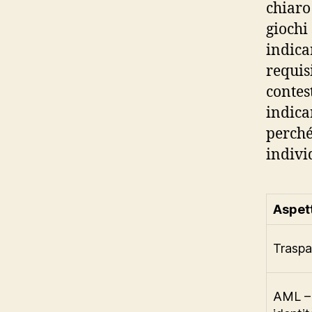
chiaro
giochi
indica
requis
contes
indica
perché
indivi
Aspet
Traspa
AML – 