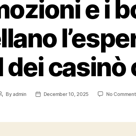
ozioni e i 
lano l’espe
l dei casinò 
By
admin
December 10, 2025
No Comment
Post
Post
author
date