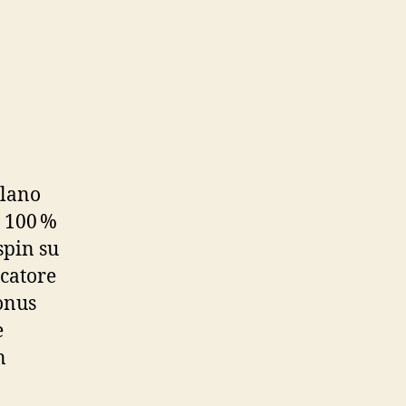
olano
n 100 %
spin su
ocatore
bonus
e
n