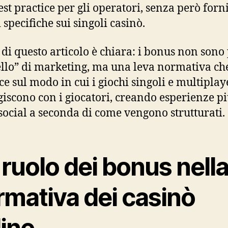
est practice per gli operatori, senza però forn
 specifiche sui singoli casinò.
i di questo articolo è chiara: i bonus non sono
llo” di marketing, ma una leva normativa ch
sce sul modo in cui i giochi singoli e multiplay
giscono con i giocatori, creando esperienze pi
ocial a seconda di come vengono strutturati.
Il ruolo dei bonus nell
rmativa dei casinò
line