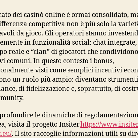
cato dei casinò online è ormai consolidato, m
ifferenza competitiva non è più solo la variet
 tavoli da gioco. Gli operatori stanno investen
emente in funzionalità social: chat integrate,
po reale e “clan” di giocatori che condividon
ivi comuni. In questo contesto i bonus,
ionalmente visti come semplici incentivi eco
no un ruolo più ampio: diventano strumenti
ance, di fidelizzazione e, soprattutto, di cost
munity.
profondire le dinamiche di regolamentazion
, visita il progetto Insiter
https://www.insite
t.eu/
. Il sito raccoglie informazioni utili su dir