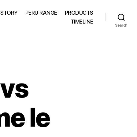
 STORY
PERU RANGE
PRODUCTS
TIMELINE
Search
 vs
me le