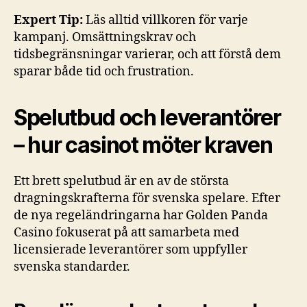
Expert Tip:
Läs alltid villkoren för varje
kampanj. Omsättningskrav och
tidsbegränsningar varierar, och att förstå dem
sparar både tid och frustration.
Spelutbud och leverantörer
– hur casinot möter kraven
Ett brett spelutbud är en av de största
dragningskrafterna för svenska spelare. Efter
de nya regeländringarna har Golden Panda
Casino fokuserat på att samarbeta med
licensierade leverantörer som uppfyller
svenska standarder.