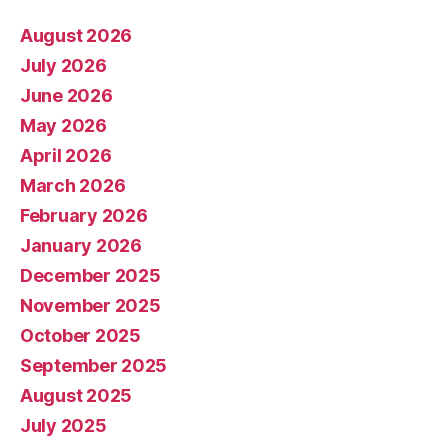
August 2026
July 2026
June 2026
May 2026
April 2026
March 2026
February 2026
January 2026
December 2025
November 2025
October 2025
September 2025
August 2025
July 2025