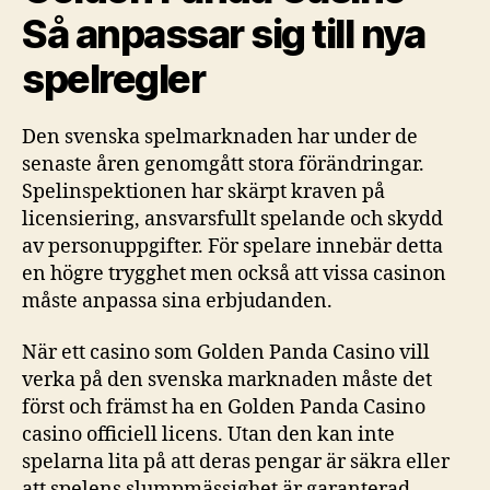
Så anpassar sig till nya
sig
till
spelregler
ny
spe
Den svenska spelmarknaden har under de
senaste åren genomgått stora förändringar.
Spelinspektionen har skärpt kraven på
licensiering, ansvarsfullt spelande och skydd
av personuppgifter. För spelare innebär detta
en högre trygghet men också att vissa casinon
måste anpassa sina erbjudanden.
När ett casino som Golden Panda Casino vill
verka på den svenska marknaden måste det
först och främst ha en Golden Panda Casino
casino officiell licens. Utan den kan inte
spelarna lita på att deras pengar är säkra eller
att spelens slumpmässighet är garanterad.