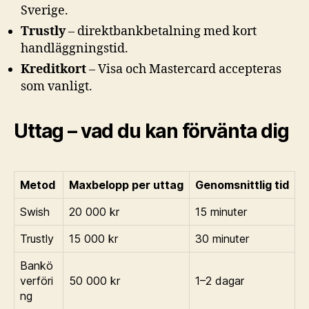
Sverige.
Trustly
– direktbankbetalning med kort
handläggningstid.
Kreditkort
– Visa och Mastercard accepteras
som vanligt.
Uttag – vad du kan förvänta dig
Metod
Maxbelopp per uttag
Genomsnittlig tid
Swish
20 000 kr
15 minuter
Trustly
15 000 kr
30 minuter
Bankö
verföri
50 000 kr
1–2 dagar
ng