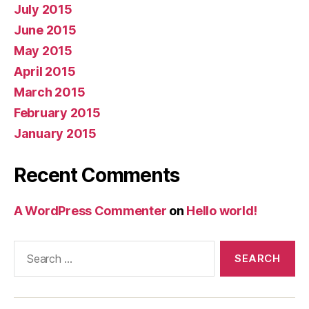
July 2015
June 2015
May 2015
April 2015
March 2015
February 2015
January 2015
Recent Comments
A WordPress Commenter
on
Hello world!
Search
for: