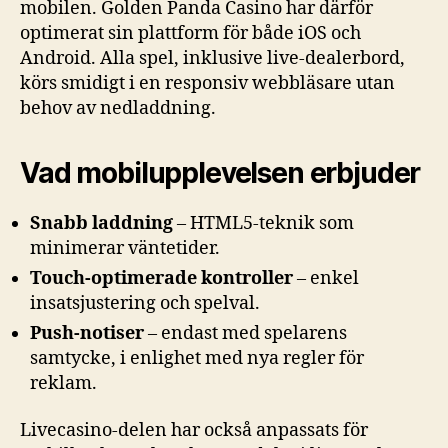
mobilen. Golden Panda Casino har därför
optimerat sin plattform för både iOS och
Android. Alla spel, inklusive live‑dealerbord,
körs smidigt i en responsiv webbläsare utan
behov av nedladdning.
Vad mobilupplevelsen erbjuder
Snabb laddning
– HTML5‑teknik som
minimerar väntetider.
Touch‑optimerade kontroller
– enkel
insatsjustering och spelval.
Push‑notiser
– endast med spelarens
samtycke, i enlighet med nya regler för
reklam.
Livecasino‑delen har också anpassats för