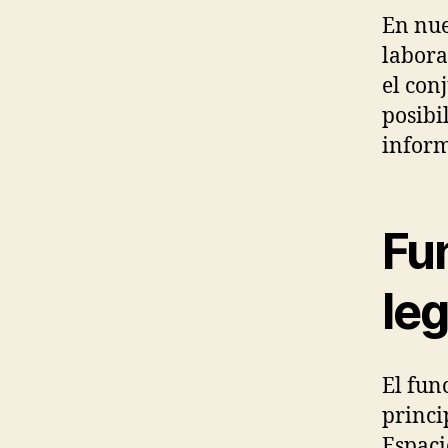
En nue
labora
el con
posibi
inform
Fu
leg
El fun
princi
Espaci