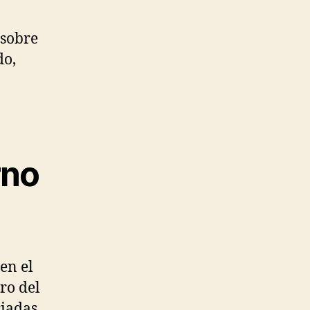
 sobre
do,
rno
en el
ro del
ciadas