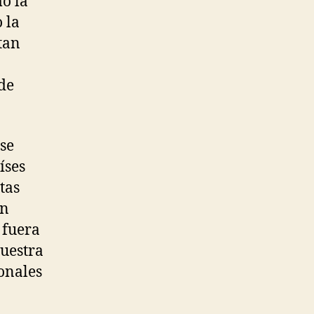
o la
 la
tan
de
se
íses
tas
an
 fuera
muestra
onales