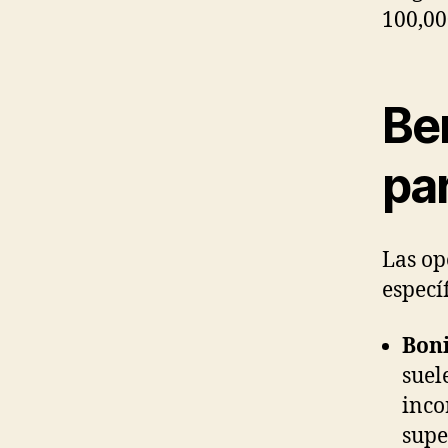
100,00
Be
pa
Las op
especí
Boni
suel
inco
supe