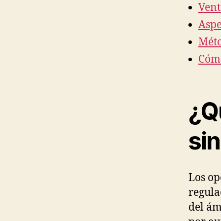
Vent
Aspe
Méto
Cómo
¿Qu
sin
Los op
regula
del ám