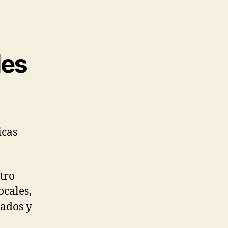
les
icas
tro
ocales,
ados y