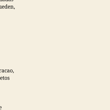
ueden,
racao,
etos
e