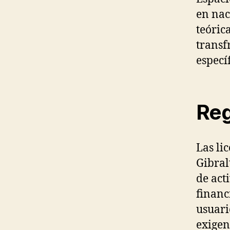
en na
teóric
transf
especí
Reg
Las li
Gibral
de act
financ
usuari
exigen