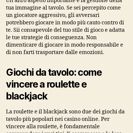
Un altro aspetto importante è la gestione della
tua immagine al tavolo. Se sei percepito come
un giocatore aggressivo, gli avversari
potrebbero giocare in modo più cauto contro di
te. Sii consapevole del tuo stile di gioco e adatta
le tue strategie di conseguenza. Non
dimenticare di giocare in modo responsabile e
di non farti trasportare dalle emozioni.
Giochi da tavolo: come
vincere a roulette e
blackjack
La roulette e il blackjack sono due dei giochi da
tavolo più popolari nei casino online. Per
vincere alla roulette, è fondamentale