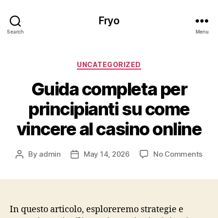
Fryo
Search
Menu
Categories
UNCATEGORIZED
Guida completa per
principianti su come
vincere al casino online
on
By
admin
May 14, 2026
No Comments
Post
Post
Gui
author
date
com
per
princ
su
In questo articolo, esploreremo strategie e
com