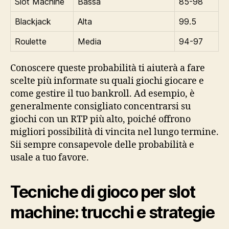
Slot Machine
Bassa
85-98
Blackjack
Alta
99.5
Roulette
Media
94-97
Conoscere queste probabilità ti aiuterà a fare
scelte più informate su quali giochi giocare e
come gestire il tuo bankroll. Ad esempio, è
generalmente consigliato concentrarsi su
giochi con un RTP più alto, poiché offrono
migliori possibilità di vincita nel lungo termine.
Sii sempre consapevole delle probabilità e
usale a tuo favore.
Tecniche di gioco per slot
machine: trucchi e strategie