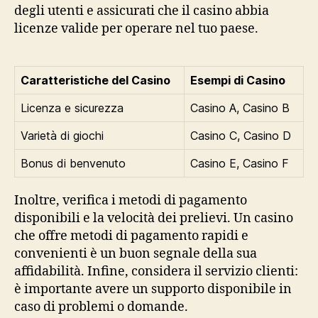
degli utenti e assicurati che il casino abbia
licenze valide per operare nel tuo paese.
Caratteristiche del Casino
Esempi di Casino
Licenza e sicurezza
Casino A, Casino B
Varietà di giochi
Casino C, Casino D
Bonus di benvenuto
Casino E, Casino F
Inoltre, verifica i metodi di pagamento
disponibili e la velocità dei prelievi. Un casino
che offre metodi di pagamento rapidi e
convenienti è un buon segnale della sua
affidabilità. Infine, considera il servizio clienti:
è importante avere un supporto disponibile in
caso di problemi o domande.