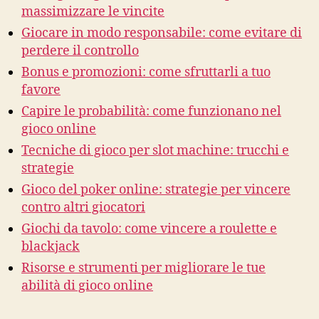
massimizzare le vincite
Giocare in modo responsabile: come evitare di
perdere il controllo
Bonus e promozioni: come sfruttarli a tuo
favore
Capire le probabilità: come funzionano nel
gioco online
Tecniche di gioco per slot machine: trucchi e
strategie
Gioco del poker online: strategie per vincere
contro altri giocatori
Giochi da tavolo: come vincere a roulette e
blackjack
Risorse e strumenti per migliorare le tue
abilità di gioco online