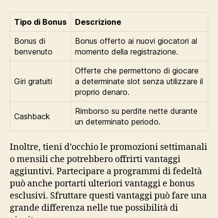
Tipo di Bonus
Descrizione
Bonus di
Bonus offerto ai nuovi giocatori al
benvenuto
momento della registrazione.
Offerte che permettono di giocare
Giri gratuiti
a determinate slot senza utilizzare il
proprio denaro.
Rimborso su perdite nette durante
Cashback
un determinato periodo.
Inoltre, tieni d’occhio le promozioni settimanali
o mensili che potrebbero offrirti vantaggi
aggiuntivi. Partecipare a programmi di fedeltà
può anche portarti ulteriori vantaggi e bonus
esclusivi. Sfruttare questi vantaggi può fare una
grande differenza nelle tue possibilità di