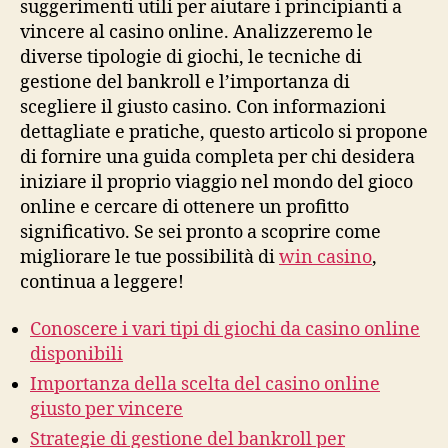
suggerimenti utili per aiutare i principianti a
vinc
vincere al casino online. Analizzeremo le
al
diverse tipologie di giochi, le tecniche di
casi
gestione del bankroll e l’importanza di
onli
scegliere il giusto casino. Con informazioni
dettagliate e pratiche, questo articolo si propone
di fornire una guida completa per chi desidera
iniziare il proprio viaggio nel mondo del gioco
online e cercare di ottenere un profitto
significativo. Se sei pronto a scoprire come
migliorare le tue possibilità di
win casino
,
continua a leggere!
Conoscere i vari tipi di giochi da casino online
disponibili
Importanza della scelta del casino online
giusto per vincere
Strategie di gestione del bankroll per