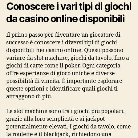
Conoscere i vari tipi di giochi
da casino online disponibili
Il primo passo per diventare un giocatore di
successo è conoscere i diversi tipi di giochi
disponibili nei casino online. Questi possono
variare da slot machine, giochi da tavolo, fino a
giochi di carte come il poker. Ogni categoria
offre esperienze di gioco uniche e diverse
possibilità di vincita. È importante esplorare
queste opzioni e identificare quali giochi ti
attraggono di più.
Le slot machine sono tra i giochi più popolari,
grazie alla loro semplicità e ai jackpot
potenzialmente elevati. I giochi da tavolo, come
la roulette e il blackjack, richiedono una