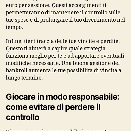
euro per sessione. Questi accorgimenti ti
permetteranno di mantenere il controllo sulle
tue spese e di prolungare il tuo divertimento nel
tempo.
Infine, tieni traccia delle tue vincite e perdite.
Questo ti aiuterà a capire quale strategia
funziona meglio per te e ad apportare eventuali
modifiche necessarie. Una buona gestione del
bankroll aumenta le tue possibilità di vincita a
lungo termine.
Giocare in modo responsabile:
come evitare di perdere il
controllo