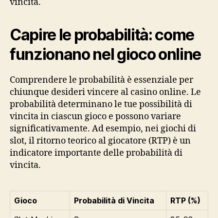
vincita.
Capire le probabilità: come
funzionano nel gioco online
Comprendere le probabilità è essenziale per
chiunque desideri vincere al casino online. Le
probabilità determinano le tue possibilità di
vincita in ciascun gioco e possono variare
significativamente. Ad esempio, nei giochi di
slot, il ritorno teorico al giocatore (RTP) è un
indicatore importante delle probabilità di
vincita.
Gioco
Probabilità di Vincita
RTP (%)