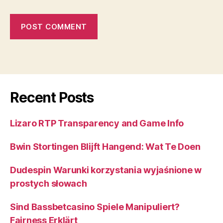
Recent Posts
Lizaro RTP Transparency and Game Info
Bwin Stortingen Blijft Hangend: Wat Te Doen
Dudespin Warunki korzystania wyjaśnione w
prostych słowach
Sind Bassbetcasino Spiele Manipuliert?
Fairness Erklärt