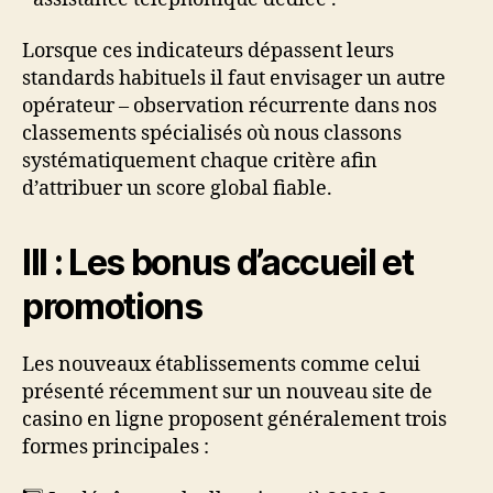
Lorsque ces indicateurs dépassent leurs
standards habituels il faut envisager un autre
opérateur – observation récurrente dans nos
classements spécialisés où nous classons
systématiquement chaque critère afin
d’attribuer un score global fiable.
III : Les bonus d’accueil et
promotions
Les nouveaux établissements comme celui
présenté récemment sur un nouveau site de
casino en ligne proposent généralement trois
formes principales :