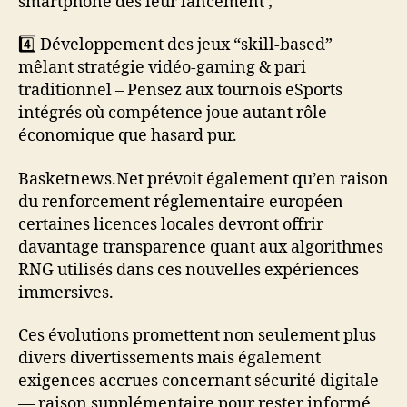
smartphone dès leur lancement ;
4️⃣ Développement des jeux “skill‑based”
mêlant stratégie vidéo‑gaming & pari
traditionnel – Pensez aux tournois eSports
intégrés où compétence joue autant rôle
économique que hasard pur.
Basketnews.Net prévoit également qu’en raison
du renforcement réglementaire européen
certaines licences locales devront offrir
davantage transparence quant aux algorithmes
RNG utilisés dans ces nouvelles expériences
immersives.
Ces évolutions promettent non seulement plus
divers divertissements mais également
exigences accrues concernant sécurité digitale
— raison supplémentaire pour rester informé