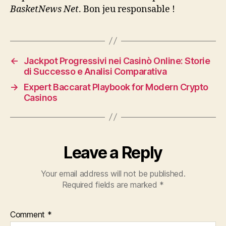
BasketNews Net
. Bon jeu responsable !
←
Jackpot Progressivi nei Casinò Online: Storie
di Successo e Analisi Comparativa
→
Expert Baccarat Playbook for Modern Crypto
Casinos
Leave a Reply
Your email address will not be published.
Required fields are marked
*
Comment
*