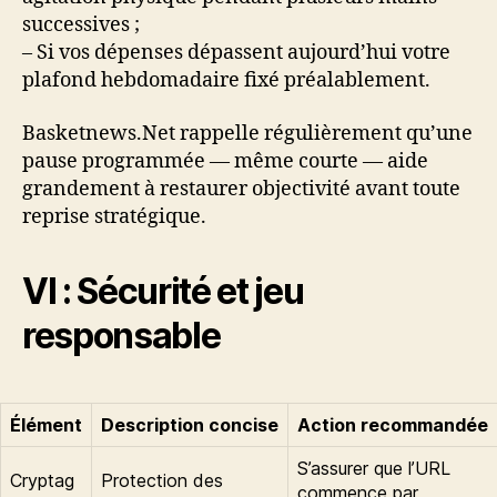
successives ;
– Si vos dépenses dépassent aujourd’hui votre
plafond hebdomadaire fixé préalablement.
Basketnews.Net rappelle régulièrement qu’une
pause programmée — même courte — aide
grandement à restaurer objectivité avant toute
reprise stratégique.
VI : Sécurité et jeu
responsable
Élément
Description concise
Action recommandée
S’assurer que l’URL
Cryptag
Protection des
commence par