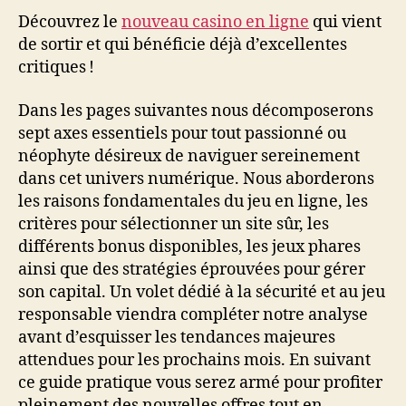
Découvrez le
nouveau casino en ligne
qui vient
de sortir et qui bénéficie déjà d’excellentes
critiques !
Dans les pages suivantes nous décomposerons
sept axes essentiels pour tout passionné ou
néophyte désireux de naviguer sereinement
dans cet univers numérique. Nous aborderons
les raisons fondamentales du jeu en ligne, les
critères pour sélectionner un site sûr, les
différents bonus disponibles, les jeux phares
ainsi que des stratégies éprouvées pour gérer
son capital. Un volet dédié à la sécurité et au jeu
responsable viendra compléter notre analyse
avant d’esquisser les tendances majeures
attendues pour les prochains mois. En suivant
ce guide pratique vous serez armé pour profiter
pleinement des nouvelles offres tout en