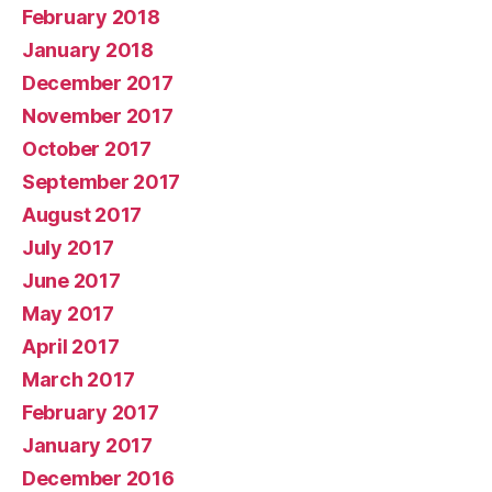
February 2018
January 2018
December 2017
November 2017
October 2017
September 2017
August 2017
July 2017
June 2017
May 2017
April 2017
March 2017
February 2017
January 2017
December 2016