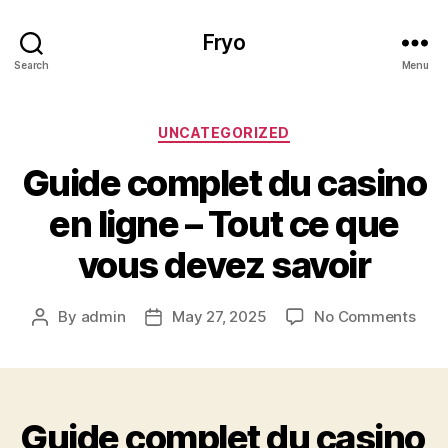
Fryo
Search
Menu
Categories
UNCATEGORIZED
Guide complet du casino
en ligne – Tout ce que
vous devez savoir
on
By
admin
May 27, 2025
No Comments
Post
Post
Gui
author
date
comp
du
casi
Guide complet du casino
en
lign