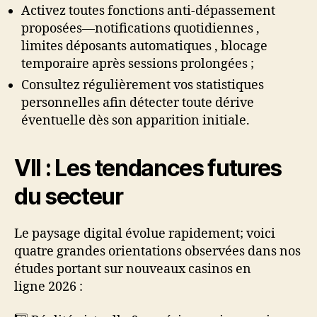
Activez toutes fonctions anti‑dépassement
proposées—notifications quotidiennes ,
limites déposants automatiques , blocage
temporaire après sessions prolongées ;
Consultez régulièrement vos statistiques
personnelles afin détecter toute dérive
éventuelle dès son apparition initiale.
VII : Les tendances futures
du secteur
Le paysage digital évolue rapidement; voici
quatre grandes orientations observées dans nos
études portant sur nouveaux casinos en
ligne 2026 :