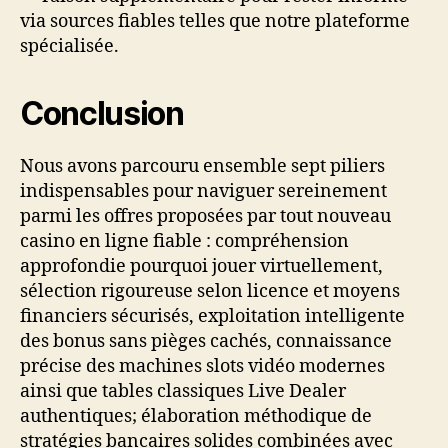
via sources fiables telles que notre plateforme
spécialisée.
Conclusion
Nous avons parcouru ensemble sept piliers
indispensables pour naviguer sereinement
parmi les offres proposées par tout nouveau
casino en ligne fiable : compréhension
approfondie pourquoi jouer virtuellement,
sélection rigoureuse selon licence et moyens
financiers sécurisés, exploitation intelligente
des bonus sans pièges cachés, connaissance
précise des machines slots vidéo modernes
ainsi que tables classiques Live Dealer
authentiques; élaboration méthodique de
stratégies bancaires solides combinées avec