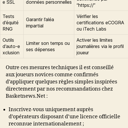
e SSL
données personnelles
“https://”
Tests
Vérifier les
Garantir l’aléa
d’équité
certifications eCOGRA
impartial
RNG
ou iTech Labs
Outils
Activer les limites
Limiter son temps ou
d’auto‑e
journalières via le profil
ses dépenses
xclusion
joueur
Outre ces mesures techniques il est conseillé
aux joueurs novices comme confirmés
d’appliquer quelques règles simples inspirées
directement par nos recommandations chez
Basketnews.Net :
Inscrivez-vous uniquement auprès
d’opérateurs disposant d’une licence officielle
reconnue internationalement ;