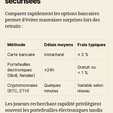
sécurisées
Comparer rapidement les options bancaires
permet d’éviter mauvaises surprises lors des
retraits :
Méthode
Délais moyens
Frais typiques
Carte bancaire
Instantané
≤ 2 %
Portefeuilles
Gratuit ou
électroniques
≤24h
< 1 %
(Skrill, Neteller)
Cryptomonnaies
Quelques
Variable selon
(BTC, ETH)
minutes
réseau
Les joueurs recherchant rapidité privilégient
souvent les portefeuilles électroniques tandis