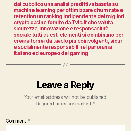
dal pubblico una analisi predittiva basata su
machine learning per ottimizzare churn rate e
retention un ranking indipendente dei migliori
crypto casino fornito da Tvio.It che valuta
sicurezza, innovazione e responsabilità
sociale tutti questi elementi si combinano per
creare tornei da tavolo più coinvolgenti, sicuri
e socialmente responsabili nel panorama
italiano ed europeo del gaming
Leave a Reply
Your email address will not be published.
Required fields are marked
*
Comment
*