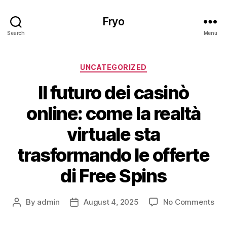
Fryo
Search
Menu
Categories
UNCATEGORIZED
Il futuro dei casinò
online: come la realtà
virtuale sta
trasformando le offerte
di Free Spins
on
By
admin
August 4, 2025
No Comments
Post
Post
Il
author
date
fut