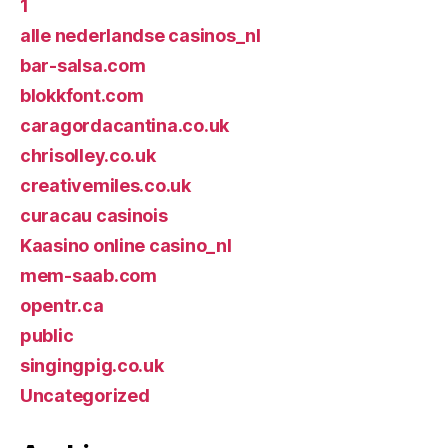
1
alle nederlandse casinos_nl
bar-salsa.com
blokkfont.com
caragordacantina.co.uk
chrisolley.co.uk
creativemiles.co.uk
curacau casinois
Kaasino online casino_nl
mem-saab.com
opentr.ca
public
singingpig.co.uk
Uncategorized