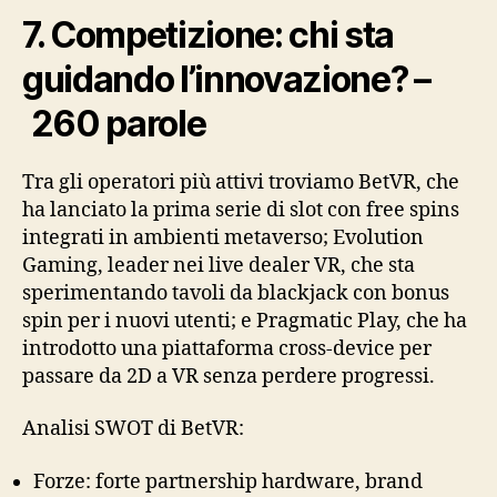
7. Competizione: chi sta
guidando l’innovazione? –
260 parole
Tra gli operatori più attivi troviamo BetVR, che
ha lanciato la prima serie di slot con free spins
integrati in ambienti metaverso; Evolution
Gaming, leader nei live dealer VR, che sta
sperimentando tavoli da blackjack con bonus
spin per i nuovi utenti; e Pragmatic Play, che ha
introdotto una piattaforma cross‑device per
passare da 2D a VR senza perdere progressi.
Analisi SWOT di BetVR:
Forze: forte partnership hardware, brand