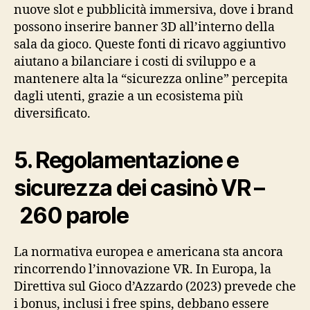
nuove slot e pubblicità immersiva, dove i brand
possono inserire banner 3D all’interno della
sala da gioco. Queste fonti di ricavo aggiuntivo
aiutano a bilanciare i costi di sviluppo e a
mantenere alta la “sicurezza online” percepita
dagli utenti, grazie a un ecosistema più
diversificato.
5. Regolamentazione e
sicurezza dei casinò VR –
260 parole
La normativa europea e americana sta ancora
rincorrendo l’innovazione VR. In Europa, la
Direttiva sul Gioco d’Azzardo (2023) prevede che
i bonus, inclusi i free spins, debbano essere