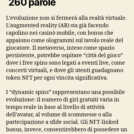
260 parole
L’evoluzione non si fermerà alla realtà virtuale.
L’augmented reality (AR) sta già facendo
capolino nei casinò mobile, con bonus che
appaiono come ologrammi sul tavolo reale del
giocatore. Il metaverso, inteso come spazio
persistente, potrebbe ospitare “città del gioco”
dove i free spins sono legati a eventi live, come
concerti virtuali, e dove gli utenti guadagnano
token NFT per ogni vincita significativa.
I “dynamic spins” rappresentano una possibile
evoluzione: il numero di giri gratuiti varia in
tempo reale in base al livello di attività
dell’avatar, al volume di scommesse o alla
partecipazione a sfide social. Gli NFT‑linked
bonus, invece, consentirebbero di possedere un