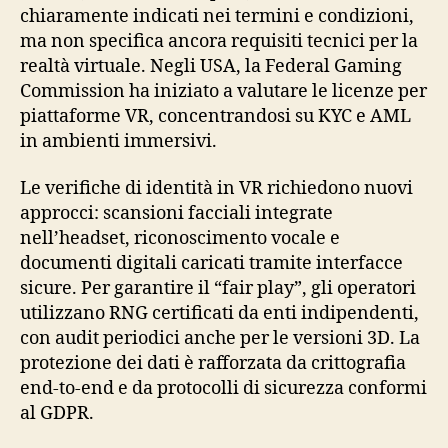
chiaramente indicati nei termini e condizioni,
ma non specifica ancora requisiti tecnici per la
realtà virtuale. Negli USA, la Federal Gaming
Commission ha iniziato a valutare le licenze per
piattaforme VR, concentrandosi su KYC e AML
in ambienti immersivi.
Le verifiche di identità in VR richiedono nuovi
approcci: scansioni facciali integrate
nell’headset, riconoscimento vocale e
documenti digitali caricati tramite interfacce
sicure. Per garantire il “fair play”, gli operatori
utilizzano RNG certificati da enti indipendenti,
con audit periodici anche per le versioni 3D. La
protezione dei dati è rafforzata da crittografia
end‑to‑end e da protocolli di sicurezza conformi
al GDPR.