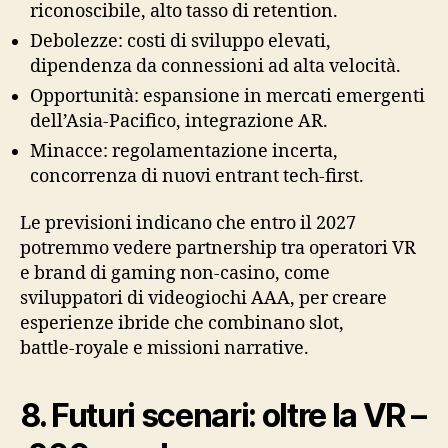
riconoscibile, alto tasso di retention.
Debolezze: costi di sviluppo elevati,
dipendenza da connessioni ad alta velocità.
Opportunità: espansione in mercati emergenti
dell’Asia‑Pacifico, integrazione AR.
Minacce: regolamentazione incerta,
concorrenza di nuovi entrant tech‑first.
Le previsioni indicano che entro il 2027
potremmo vedere partnership tra operatori VR
e brand di gaming non‑casino, come
sviluppatori di videogiochi AAA, per creare
esperienze ibride che combinano slot,
battle‑royale e missioni narrative.
8. Futuri scenari: oltre la VR –