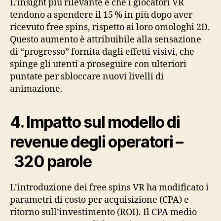
L’insight più rilevante è che i giocatori VR
tendono a spendere il 15 % in più dopo aver
ricevuto free spins, rispetto ai loro omologhi 2D.
Questo aumento è attribuibile alla sensazione
di “progresso” fornita dagli effetti visivi, che
spinge gli utenti a proseguire con ulteriori
puntate per sbloccare nuovi livelli di
animazione.
4. Impatto sul modello di
revenue degli operatori –
320 parole
L’introduzione dei free spins VR ha modificato i
parametri di costo per acquisizione (CPA) e
ritorno sull’investimento (ROI). Il CPA medio