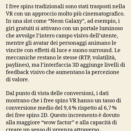
I free spins tradizionali sono stati trasposti nella
VR con un approccio molto più cinematografico.
In una slot come “Neon Galaxy”, ad esempio, i
giri gratuiti si attivano con un portale luminoso
che avvolge l’intero campo visivo dell’utente,
mentre gli avatar dei personaggi animano le
vincite con effetti di luce e suono surround. Le
meccaniche restano le stesse (RTP, volatilità,
paylines), ma l’interfaccia 3D aggiunge livelli di
feedback visivo che aumentano la percezione
di valore.
Dal punto di vista delle conversioni, i dati
mostrano che i free spins VR hanno un tasso di
conversione medio del 9,4 % rispetto al 6,7 %
dei free spins 2D. Questo incremento è dovuto
alla maggiore “wow factor” e alla capacità di
creare un senso di urgenza attraverso