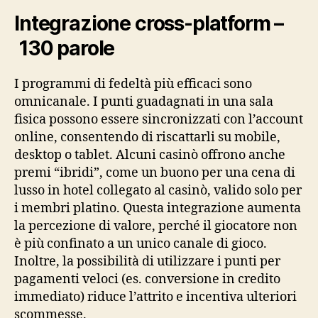
Integrazione cross‑platform –
130 parole
I programmi di fedeltà più efficaci sono
omnicanale. I punti guadagnati in una sala
fisica possono essere sincronizzati con l’account
online, consentendo di riscattarli su mobile,
desktop o tablet. Alcuni casinò offrono anche
premi “ibridi”, come un buono per una cena di
lusso in hotel collegato al casinò, valido solo per
i membri platino. Questa integrazione aumenta
la percezione di valore, perché il giocatore non
è più confinato a un unico canale di gioco.
Inoltre, la possibilità di utilizzare i punti per
pagamenti veloci (es. conversione in credito
immediato) riduce l’attrito e incentiva ulteriori
scommesse.