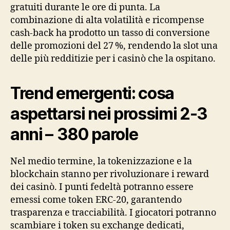
gratuiti durante le ore di punta. La
combinazione di alta volatilità e ricompense
cash‑back ha prodotto un tasso di conversione
delle promozioni del 27 %, rendendo la slot una
delle più redditizie per i casinò che la ospitano.
Trend emergenti: cosa
aspettarsi nei prossimi 2‑3
anni – 380 parole
Nel medio termine, la tokenizzazione e la
blockchain stanno per rivoluzionare i reward
dei casinò. I punti fedeltà potranno essere
emessi come token ERC‑20, garantendo
trasparenza e tracciabilità. I giocatori potranno
scambiare i token su exchange dedicati,