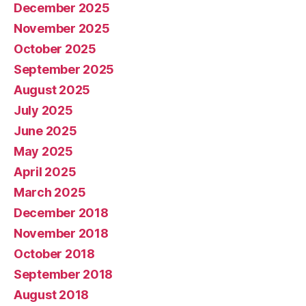
December 2025
November 2025
October 2025
September 2025
August 2025
July 2025
June 2025
May 2025
April 2025
March 2025
December 2018
November 2018
October 2018
September 2018
August 2018