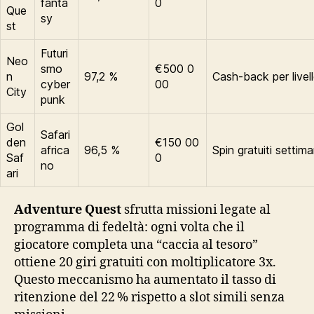
fanta
0
Que
sy
st
Futuri
Neo
smo
€500 0
n
97,2 %
Cash‑back per livel
cyber
00
City
punk
Gol
Safari
den
€150 00
africa
96,5 %
Spin gratuiti settima
Saf
0
no
ari
Adventure Quest
sfrutta missioni legate al
programma di fedeltà: ogni volta che il
giocatore completa una “caccia al tesoro”
ottiene 20 giri gratuiti con moltiplicatore 3x.
Questo meccanismo ha aumentato il tasso di
ritenzione del 22 % rispetto a slot simili senza