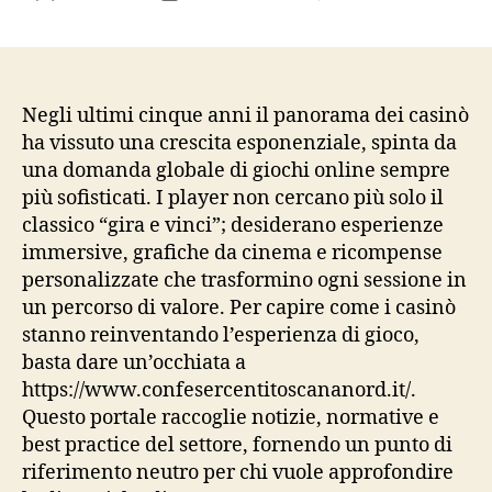
Il
author
date
futu
dei
casi
perc
Negli ultimi cinque anni il panorama dei casinò
nel
ha vissuto una crescita esponenziale, spinta da
202
una domanda globale di giochi online sempre
le
più sofisticati. I player non cercano più solo il
colle
classico “gira e vinci”; desiderano esperienze
di
immersive, grafiche da cinema e ricompense
slot
personalizzate che trasformino ogni sessione in
sono
più
un percorso di valore. Per capire come i casinò
ricc
stanno reinventando l’esperienza di gioco,
più
basta dare un’occhiata a
intel
https://www.confesercentitoscananord.it/.
e
Questo portale raccoglie notizie, normative e
più
best practice del settore, fornendo un punto di
prem
riferimento neutro per chi vuole approfondire
graz