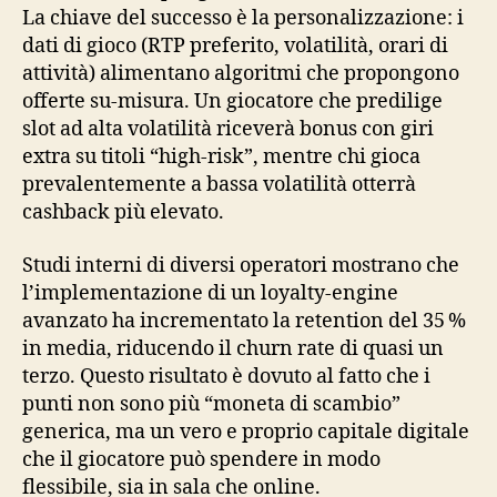
La chiave del successo è la personalizzazione: i
dati di gioco (RTP preferito, volatilità, orari di
attività) alimentano algoritmi che propongono
offerte su‑misura. Un giocatore che predilige
slot ad alta volatilità riceverà bonus con giri
extra su titoli “high‑risk”, mentre chi gioca
prevalentemente a bassa volatilità otterrà
cashback più elevato.
Studi interni di diversi operatori mostrano che
l’implementazione di un loyalty‑engine
avanzato ha incrementato la retention del 35 %
in media, riducendo il churn rate di quasi un
terzo. Questo risultato è dovuto al fatto che i
punti non sono più “moneta di scambio”
generica, ma un vero e proprio capitale digitale
che il giocatore può spendere in modo
flessibile, sia in sala che online.