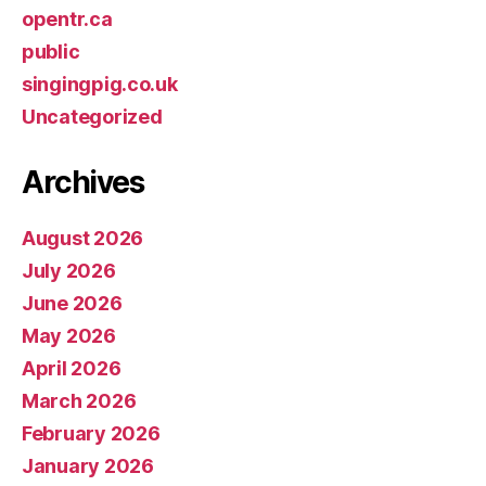
opentr.ca
public
singingpig.co.uk
Uncategorized
Archives
August 2026
July 2026
June 2026
May 2026
April 2026
March 2026
February 2026
January 2026