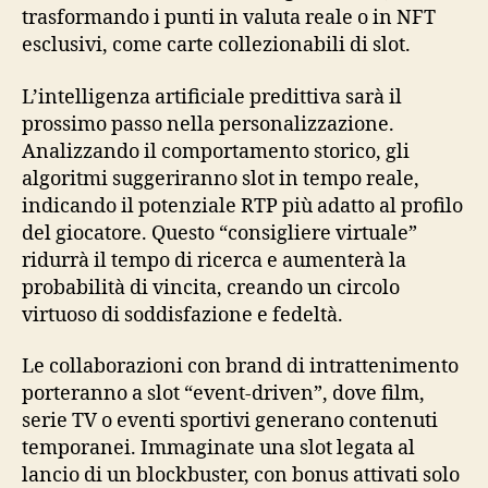
trasformando i punti in valuta reale o in NFT
esclusivi, come carte collezionabili di slot.
L’intelligenza artificiale predittiva sarà il
prossimo passo nella personalizzazione.
Analizzando il comportamento storico, gli
algoritmi suggeriranno slot in tempo reale,
indicando il potenziale RTP più adatto al profilo
del giocatore. Questo “consigliere virtuale”
ridurrà il tempo di ricerca e aumenterà la
probabilità di vincita, creando un circolo
virtuoso di soddisfazione e fedeltà.
Le collaborazioni con brand di intrattenimento
porteranno a slot “event‑driven”, dove film,
serie TV o eventi sportivi generano contenuti
temporanei. Immaginate una slot legata al
lancio di un blockbuster, con bonus attivati solo