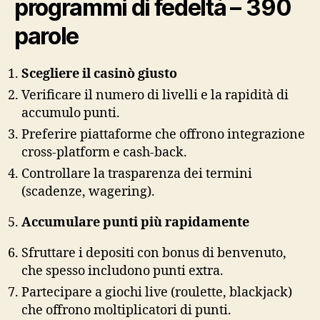
programmi di fedeltà – 390
parole
Scegliere il casinò giusto
Verificare il numero di livelli e la rapidità di
accumulo punti.
Preferire piattaforme che offrono integrazione
cross‑platform e cash‑back.
Controllare la trasparenza dei termini
(scadenze, wagering).
Accumularе punti più rapidamente
Sfruttare i depositi con bonus di benvenuto,
che spesso includono punti extra.
Partecipare a giochi live (roulette, blackjack)
che offrono moltiplicatori di punti.