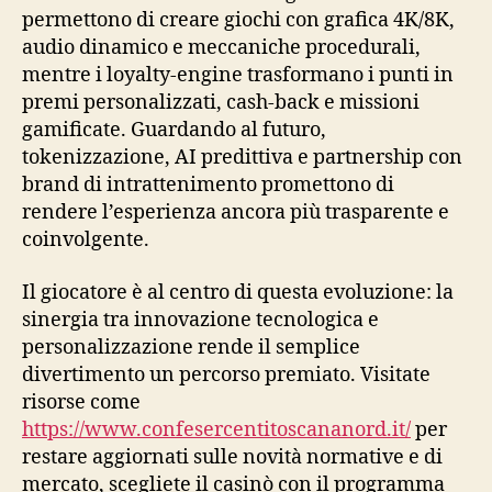
permettono di creare giochi con grafica 4K/8K,
audio dinamico e meccaniche procedurali,
mentre i loyalty‑engine trasformano i punti in
premi personalizzati, cash‑back e missioni
gamificate. Guardando al futuro,
tokenizzazione, AI predittiva e partnership con
brand di intrattenimento promettono di
rendere l’esperienza ancora più trasparente e
coinvolgente.
Il giocatore è al centro di questa evoluzione: la
sinergia tra innovazione tecnologica e
personalizzazione rende il semplice
divertimento un percorso premiato. Visitate
risorse come
https://www.confesercentitoscananord.it/
per
restare aggiornati sulle novità normative e di
mercato, scegliete il casinò con il programma