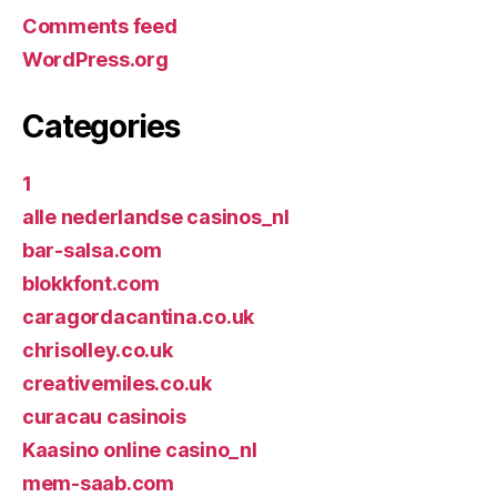
Comments feed
WordPress.org
Categories
1
alle nederlandse casinos_nl
bar-salsa.com
blokkfont.com
caragordacantina.co.uk
chrisolley.co.uk
creativemiles.co.uk
curacau casinois
Kaasino online casino_nl
mem-saab.com