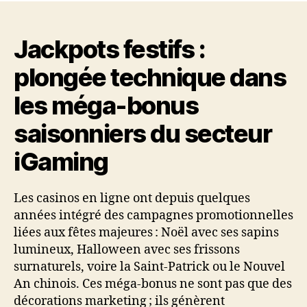
:
pl
Jackpots festifs :
te
da
plongée technique dans
les
mé
les méga‑bonus
sai
du
saisonniers du secteur
se
iG
iGaming
Les casinos en ligne ont depuis quelques
années intégré des campagnes promotionnelles
liées aux fêtes majeures : Noël avec ses sapins
lumineux, Halloween avec ses frissons
surnaturels, voire la Saint‑Patrick ou le Nouvel
An chinois. Ces méga‑bonus ne sont pas que des
décorations marketing ; ils génèrent