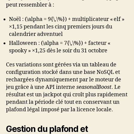
peut ressembler à :
Noël : (\alpha = 9{\,\%}) + multiplicateur « elf »
×1,15 pendant les cinq premiers jours du
calendrier adventuel
Halloween : (\alpha = 7{\,\%}) + facteur «
spooky » ×1,25 dès le soir du 31 octobre
Ces variations sont gérées via un tableau de
configuration stocké dans une base NoSQL et
rechargées dynamiquement par le moteur de
jeu grâce à une API interne
seasonalBoost
. Le
résultat est un jackpot qui croît plus rapidement
pendant la période clé tout en conservant un
plafond légal imposé par la licence locale.
Gestion du plafond et