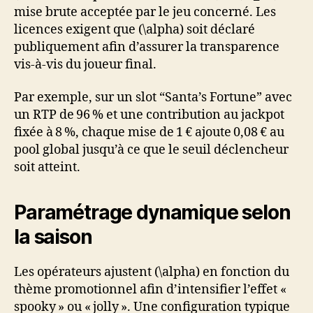
mise brute acceptée par le jeu concerné. Les
licences exigent que (\alpha) soit déclaré
publiquement afin d’assurer la transparence
vis‑à‑vis du joueur final.
Par exemple, sur un slot “Santa’s Fortune” avec
un RTP de 96 % et une contribution au jackpot
fixée à 8 %, chaque mise de 1 € ajoute 0,08 € au
pool global jusqu’à ce que le seuil déclencheur
soit atteint.
Paramétrage dynamique selon
la saison
Les opérateurs ajustent (\alpha) en fonction du
thème promotionnel afin d’intensifier l’effet «
spooky » ou « jolly ». Une configuration typique