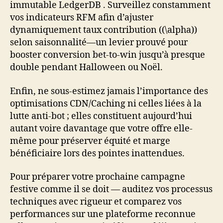
immutable LedgerDB . Surveillez constamment
vos indicateurs RFM afin d’ajuster
dynamiquement taux contribution ((\alpha))
selon saisonnalité—un levier prouvé pour
booster conversion bet‑to‑win jusqu’à presque
double pendant Halloween ou Noël.
Enfin, ne sous-estimez jamais l’importance des
optimisations CDN/Caching ni celles liées à la
lutte anti‐bot ; elles constituent aujourd’hui
autant voire davantage que votre offre elle-
même pour préserver équité et marge
bénéficiaire lors des pointes inattendues.
Pour préparer votre prochaine campagne
festive comme il se doit — auditez vos processus
techniques avec rigueur et comparez vos
performances sur une plateforme reconnue