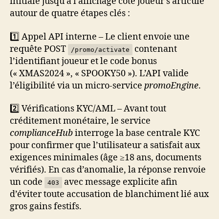
initiale jusqu’à l’affichage côté joueur s’articule
autour de quatre étapes clés :
1️⃣ Appel API interne – Le client envoie une
requête POST
contenant
/promo/activate
l’identifiant joueur et le code bonus
(« XMAS2024 », « SPOOKY50 »). L’API valide
l’éligibilité via un micro‑service
promoEngine
.
2️⃣ Vérifications KYC/AML – Avant tout
créditement monétaire, le service
complianceHub
interroge la base centrale KYC
pour confirmer que l’utilisateur a satisfait aux
exigences minimales (âge ≥18 ans, documents
vérifiés). En cas d’anomalie, la réponse renvoie
un code
avec message explicite afin
403
d’éviter toute accusation de blanchiment lié aux
gros gains festifs.