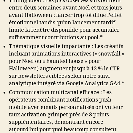
Timing idéal : Les pics observés surviennent
entre deux semaines avant Noël et trois jours
avant Halloween ; lancer trop tôt dilue l’effet
émotionnel tandis qu’un lancement tardif
limite la fenêtre disponible pour accumuler
suffisamment contrib­utions au pool.*
Thématique visuelle impactante : Les créatifs
incluant animations interactives (« snowfall »
pour Noël ou « haunted house » pour
Halloween) augmentent jusqu’à 12 % le CTR
sur newsletters ciblées selon notre suivi
analytique intégré via Google Analytics GA4.*
Communication multicanal efficace : Les
opérateurs combinant notifications push
mobile avec emails personnalisés ont vu leur
taux activation grimper près de 8 points
supplémentaires, démontrant encore
aujourd’hui pourquoi beaucoup consultent