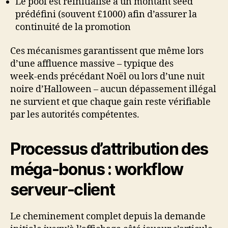
Le pool est réinitialisé à un montant seed
prédéfini (souvent £1000) afin d’assurer la
continuité de la promotion
Ces mécanismes garantissent que même lors
d’une affluence massive – typique des
week‑ends précédant Noël ou lors d’une nuit
noire d’Halloween – aucun dépassement illégal
ne survient et que chaque gain reste vérifiable
par les autorités compétentes.
Processus d’attribution des
méga‑bonus : workflow
serveur‑client
Le cheminement complet depuis la demande