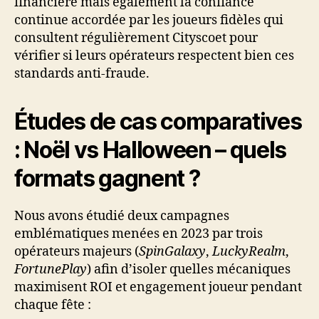
financière mais également la confiance
continue accordée par les joueurs fidèles qui
consultent régulièrement Cityscoet pour
vérifier si leurs opérateurs respectent bien ces
standards anti-fraude.
Études de cas comparatives
: Noël vs Halloween – quels
formats gagnent ?
Nous avons étudié deux campagnes
emblématiques menées en 2023 par trois
opérateurs majeurs (
SpinGalaxy
,
LuckyRealm
,
FortunePlay
) afin d’isoler quelles mécaniques
maximisent ROI et engagement joueur pendant
chaque fête :