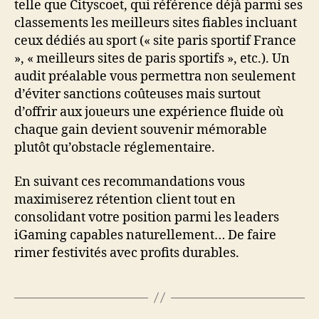
telle que Cityscoet, qui référence déjà parmi ses
classements les meilleurs sites fiables incluant
ceux dédiés au sport (« site paris sportif France
», « meilleurs sites de paris sportifs », etc.). Un
audit préalable vous permettra non seulement
d’éviter sanctions coûteuses mais surtout
d’offrir aux joueurs une expérience fluide où
chaque gain devient souvenir mémorable
plutôt qu’obstacle réglementaire.
En suivant ces recommandations vous
maximiserez rétention client tout en
consolidant votre position parmi les leaders
iGaming capables naturellement… De faire
rimer festivités avec profits durables.