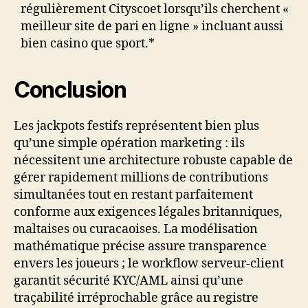
régulièrement Cityscoet lorsqu’ils cherchent «
meilleur site de pari en ligne » incluant aussi
bien casino que sport.*
Conclusion
Les jackpots festifs représentent bien plus
qu’une simple opération marketing : ils
nécessitent une architecture robuste capable de
gérer rapidement millions de contributions
simultanées tout en restant parfaitement
conforme aux exigences légales britanniques,
maltaises ou curacaoises. La modélisation
mathématique précise assure transparence
envers les joueurs ; le workflow serveur‐client
garantit sécurité KYC/AML ainsi qu’une
traçabilité irréprochable grâce au registre