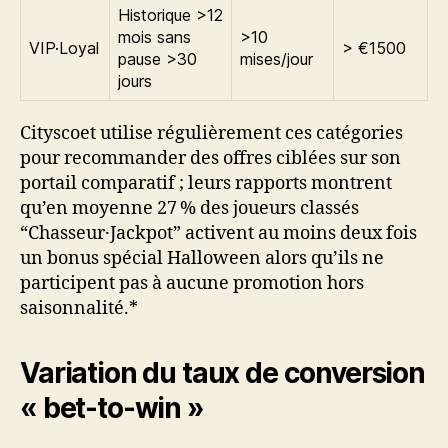
Historique >12
mois sans
>10
VIP·Loyal
> €1500
pause >30
mises/jour
jours
Cityscoet utilise régulièrement ces catégories
pour recommander des offres ciblées sur son
portail comparatif ; leurs rapports montrent
qu’en moyenne 27 % des joueurs classés
“Chasseur·Jackpot” activent au moins deux fois
un bonus spécial Halloween alors qu’ils ne
participent pas à aucune promotion hors
saisonnalité.*
Variation du taux de conversion
« bet‑to‑win »