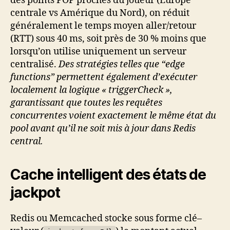
des points POP proches du joueur (Europe
centrale vs Amérique du Nord), on réduit
généralement le temps moyen aller/retour
(RTT) sous 40 ms, soit près de 30 % moins que
lorsqu’on utilise uniquement un serveur
centralisé.
Des stratégies telles que “edge
functions” permettent également d’exécuter
localement la logique « triggerCheck »,
garantissant que toutes les requêtes
concurrentes voient exactement le même état du
pool avant qu’il ne soit mis à jour dans Redis
central.
Cache intelligent des états de
jackpot
Redis ou Memcached stocke sous forme clé–