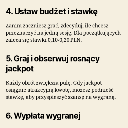
4. Ustaw budżet i stawkę
Zanim zaczniesz grać, zdecyduj, ile chcesz
przeznaczyć na jedną sesję. Dla początkujących
zaleca się stawki 0,10‑0,20 PLN.
5. Graj i obserwuj rosnący
jackpot
Każdy obrót zwiększa pulę. Gdy jackpot
osiągnie atrakcyjną kwotę, możesz podnieść
stawkę, aby przyspieszyć szansę na wygraną.
6. Wypłata wygranej