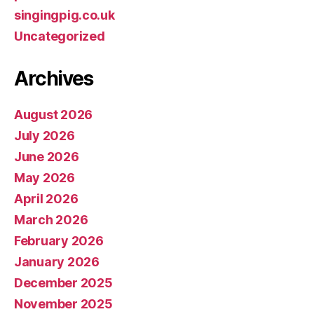
singingpig.co.uk
Uncategorized
Archives
August 2026
July 2026
June 2026
May 2026
April 2026
March 2026
February 2026
January 2026
December 2025
November 2025