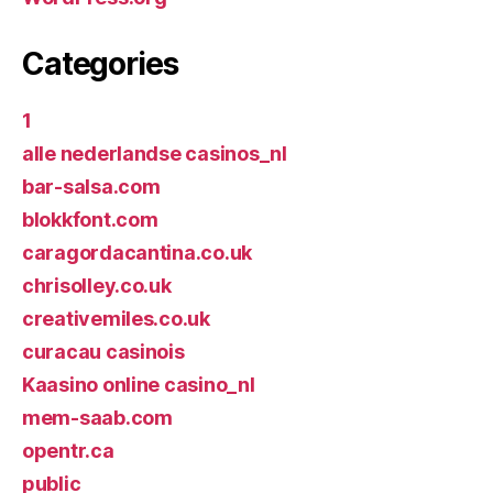
Categories
1
alle nederlandse casinos_nl
bar-salsa.com
blokkfont.com
caragordacantina.co.uk
chrisolley.co.uk
creativemiles.co.uk
curacau casinois
Kaasino online casino_nl
mem-saab.com
opentr.ca
public