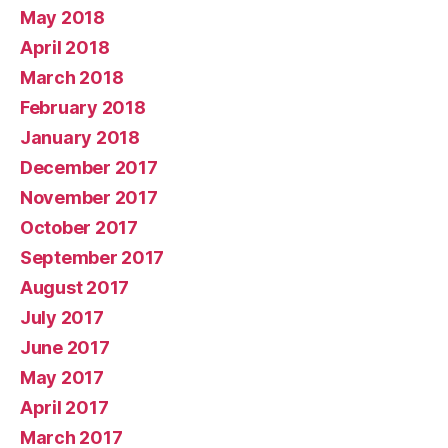
May 2018
April 2018
March 2018
February 2018
January 2018
December 2017
November 2017
October 2017
September 2017
August 2017
July 2017
June 2017
May 2017
April 2017
March 2017