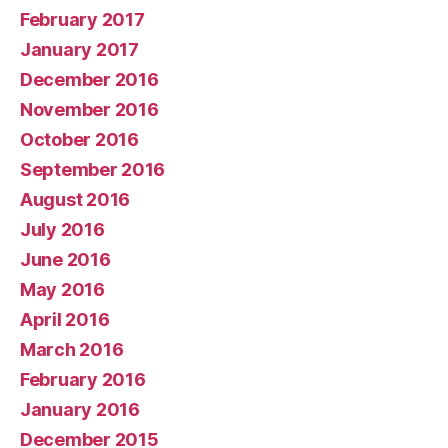
February 2017
January 2017
December 2016
November 2016
October 2016
September 2016
August 2016
July 2016
June 2016
May 2016
April 2016
March 2016
February 2016
January 2016
December 2015