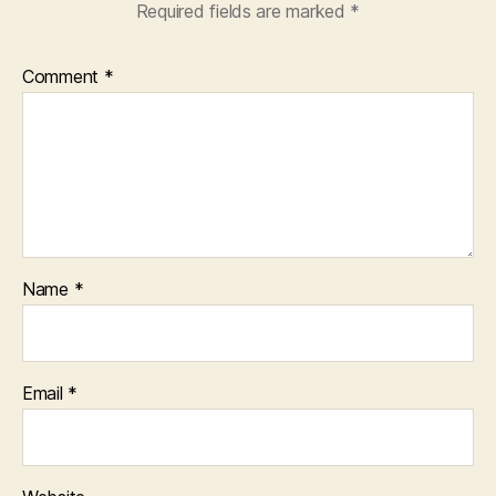
Required fields are marked
*
Comment
*
Name
*
Email
*