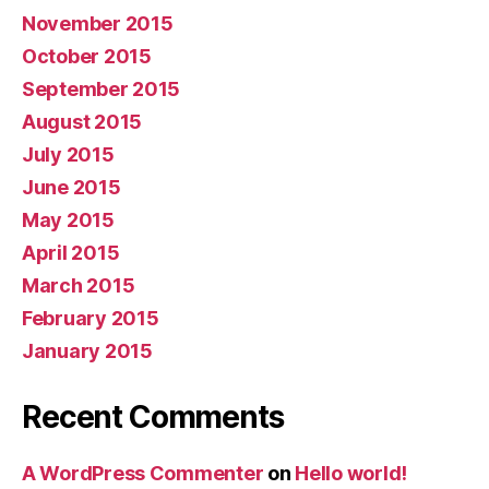
November 2015
October 2015
September 2015
August 2015
July 2015
June 2015
May 2015
April 2015
March 2015
February 2015
January 2015
Recent Comments
A WordPress Commenter
on
Hello world!