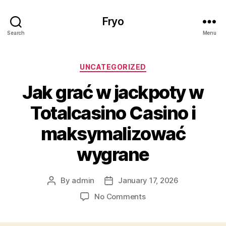
Fryo
Search
Menu
Categories
UNCATEGORIZED
Jak grać w jackpoty w
Totalcasino Casino i
maksymalizować
wygrane
By
admin
January 17, 2026
Post
Post
author
date
on
No Comments
Jak
grać