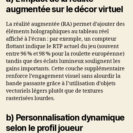
augmentée sur le décor virtuel
La réalité augmentée (RA) permet d’ajouter des
éléments holographiques au tableau réel
affiché à l’écran : par exemple, un compteur
flottant indique le RTP actuel du jeu (souvent
entre 96 % et 98 % pour la roulette européenne)
tandis que des éclats lumineux soulignent les
gains importants. Cette couche supplémentaire
renforce l’engagement visuel sans alourdir la
bande passante grâce à l’utilisation d’objets
vectoriels légers plutôt que de textures
rasterisées lourdes.
b) Personnalisation dynamique
selon le profil joueur