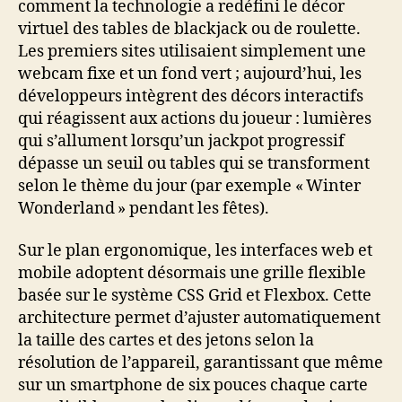
comment la technologie a redéfini le décor
virtuel des tables de blackjack ou de roulette.
Les premiers sites utilisaient simplement une
webcam fixe et un fond vert ; aujourd’hui, les
développeurs intègrent des décors interactifs
qui réagissent aux actions du joueur : lumières
qui s’allument lorsqu’un jackpot progressif
dépasse un seuil ou tables qui se transforment
selon le thème du jour (par exemple « Winter
Wonderland » pendant les fêtes).
Sur le plan ergonomique, les interfaces web et
mobile adoptent désormais une grille flexible
basée sur le système CSS Grid et Flexbox. Cette
architecture permet d’ajuster automatiquement
la taille des cartes et des jetons selon la
résolution de l’appareil, garantissant que même
sur un smartphone de six pouces chaque carte