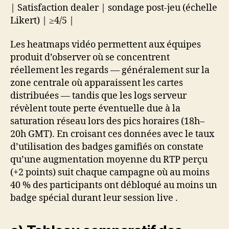
| Satisfaction dealer | sondage post‑jeu (échelle
Likert) | ≥4/5 |
Les heatmaps vidéo permettent aux équipes
produit d’observer où se concentrent
réellement les regards — généralement sur la
zone centrale où apparaissent les cartes
distribuées — tandis que les logs serveur
révèlent toute perte éventuelle due à la
saturation réseau lors des pics horaires (18h–
20h GMT). En croisant ces données avec le taux
d’utilisation des badges gamifiés on constate
qu’une augmentation moyenne du RTP perçu
(+2 points) suit chaque campagne où au moins
40 % des participants ont débloqué au moins un
badge spécial durant leur session live .