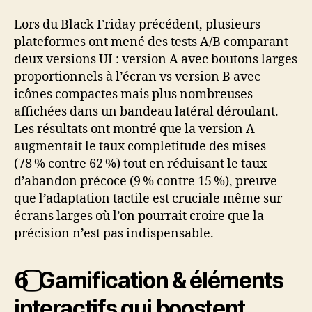
Lors du Black Friday précédent, plusieurs
plateformes ont mené des tests A/B comparant
deux versions UI : version A avec boutons larges
proportionnels à l’écran vs version B avec
icônes compactes mais plus nombreuses
affichées dans un bandeau latéral déroulant.
Les résultats ont montré que la version A
augmentait le taux completitude des mises
(78 % contre 62 %) tout en réduisant le taux
d’abandon précoce (9 % contre 15 %), preuve
que l’adaptation tactile est cruciale même sur
écrans larges où l’on pourrait croire que la
précision n’est pas indispensable.
6️⃣ Gamification & éléments
interactifs qui boostent