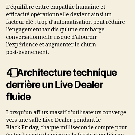
L’équilibre entre empathie humaine et
efficacité opérationnelle devient ainsi un
facteur clé : trop d’automatisation peut réduire
l’engagement tandis qu’une surcharge
conversationnelle risque d’alourdir
l’expérience et augmenter le churn
post‑événement.
4️⃣ Architecture technique
derrière un Live Dealer
fluide
Lorsqu’un afflux massif d’utilisateurs converge
vers une salle Live Dealer pendant le
Black Friday, chaque milliseconde compte pour