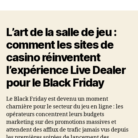
L’art
de
la
salle
L’art de la salle de jeu :
de
jeu
comment les sites de
:
comment
casino réinventent
les
sites
l’expérience Live Dealer
de
casino
pour le Black Friday
réinventent
l’expérience
Live
Le Black Friday est devenu un moment
Dealer
charnière pour le secteur du jeu en ligne : les
pour
opérateurs concentrent leurs budgets
le
marketing sur des promotions massives et
Black
attendent des afflux de trafic jamais vus depuis
Friday
les premières soirées de lancement des