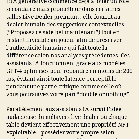
L’IA générative commence déjà à jouer un rôle
secondaire mais prometteur dans certaines
salles Live Dealer premium : elle fournit au
dealer humain des suggestions contextuelles
(“Proposez ce side bet maintenant”) tout en
restant invisible au joueur afin de préserver
l’authenticité humaine qui fait toute la
différence selon nos analyses précédentes. Ces
assistants IA fonctionnent grâce aux modèles
GPT‑4 optimisés pour répondre en moins de 200
ms, évitant ainsi toute latence perceptible
pendant une partie critique comme celle où
vous poursuivez votre pari “double or nothing”.
Parallèlement aux assistants IA surgit l’idée
audacieuse du métavers live dealer où chaque
table devient effectivement une propriété NFT
exploitable – posséder votre propre salon