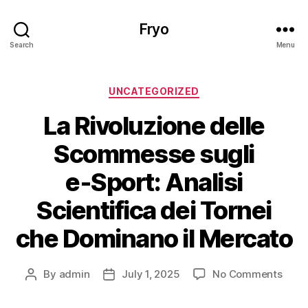
Fryo
Search
Menu
Categories
UNCATEGORIZED
La Rivoluzione delle
Scommesse sugli
e‑Sport: Analisi
Scientifica dei Tornei
che Dominano il Mercato
on
By
admin
July 1, 2025
No Comments
Post
Post
La
author
date
Rivol