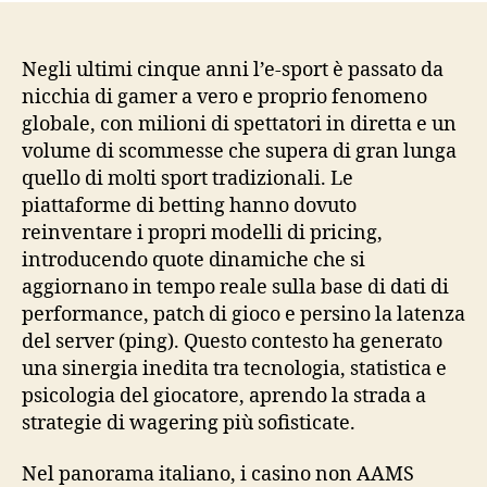
delle
Sco
sugli
Negli ultimi cinque anni l’e‑sport è passato da
e‑Spo
nicchia di gamer a vero e proprio fenomeno
Anali
globale, con milioni di spettatori in diretta e un
Scien
volume di scommesse che supera di gran lunga
dei
quello di molti sport tradizionali. Le
Torne
piattaforme di betting hanno dovuto
che
reinventare i propri modelli di pricing,
Domi
il
introducendo quote dinamiche che si
Merc
aggiornano in tempo reale sulla base di dati di
performance, patch di gioco e persino la latenza
del server (ping). Questo contesto ha generato
una sinergia inedita tra tecnologia, statistica e
psicologia del giocatore, aprendo la strada a
strategie di wagering più sofisticate.
Nel panorama italiano, i casino non AAMS