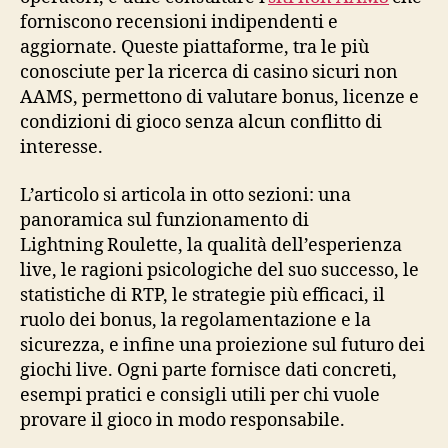
forniscono recensioni indipendenti e
aggiornate. Queste piattaforme, tra le più
conosciute per la ricerca di casino sicuri non
AAMS, permettono di valutare bonus, licenze e
condizioni di gioco senza alcun conflitto di
interesse.
L’articolo si articola in otto sezioni: una
panoramica sul funzionamento di
Lightning Roulette, la qualità dell’esperienza
live, le ragioni psicologiche del suo successo, le
statistiche di RTP, le strategie più efficaci, il
ruolo dei bonus, la regolamentazione e la
sicurezza, e infine una proiezione sul futuro dei
giochi live. Ogni parte fornisce dati concreti,
esempi pratici e consigli utili per chi vuole
provare il gioco in modo responsabile.