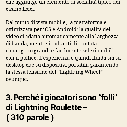
che aggiunge un elemento di socialità tipico dei
casinò fisici.
Dal punto di vista mobile, la piattaforma è
ottimizzata per iOS e Android: la qualità del
video si adatta automaticamente alla larghezza
di banda, mentre i pulsanti di puntata
rimangono grandi e facilmente selezionabili
con il pollice. L’esperienza è quindi fluida sia su
desktop che su dispositivi portatili, garantendo
la stessa tensione del “Lightning Wheel”
ovunque.
3. Perché i giocatori sono “folli”
di Lightning Roulette –
( 310 parole )