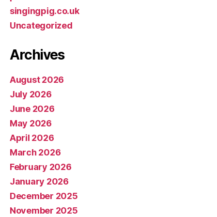
singingpig.co.uk
Uncategorized
Archives
August 2026
July 2026
June 2026
May 2026
April 2026
March 2026
February 2026
January 2026
December 2025
November 2025