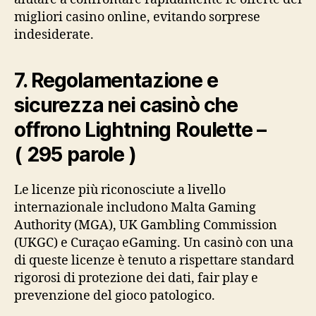
migliori casino online, evitando sorprese
indesiderate.
7. Regolamentazione e
sicurezza nei casinò che
offrono Lightning Roulette –
( 295 parole )
Le licenze più riconosciute a livello
internazionale includono Malta Gaming
Authority (MGA), UK Gambling Commission
(UKGC) e Curaçao eGaming. Un casinò con una
di queste licenze è tenuto a rispettare standard
rigorosi di protezione dei dati, fair play e
prevenzione del gioco patologico.