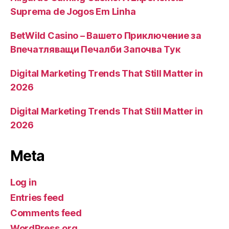
Suprema de Jogos Em Linha
BetWild Casino – Вашето Приключение за
Впечатляващи Печалби Започва Тук
Digital Marketing Trends That Still Matter in
2026
Digital Marketing Trends That Still Matter in
2026
Meta
Log in
Entries feed
Comments feed
WordPress.org