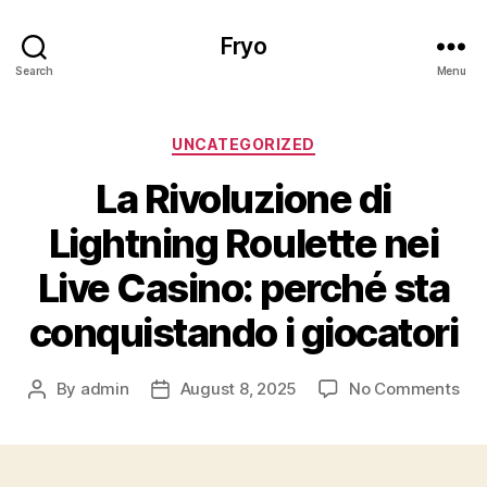
Fryo
Search
Menu
Categories
UNCATEGORIZED
La Rivoluzione di
Lightning Roulette nei
Live Casino: perché sta
conquistando i giocatori
on
By
admin
August 8, 2025
No Comments
Post
Post
La
author
date
Riv
di
Lig