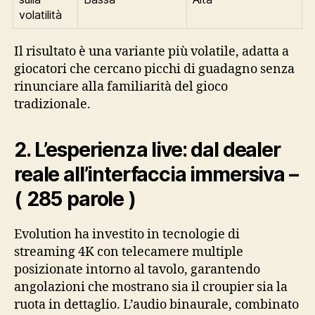
volatilità
Il risultato è una variante più volatile, adatta a
giocatori che cercano picchi di guadagno senza
rinunciare alla familiarità del gioco
tradizionale.
2. L’esperienza live: dal dealer
reale all’interfaccia immersiva –
( 285 parole )
Evolution ha investito in tecnologie di
streaming 4K con telecamere multiple
posizionate intorno al tavolo, garantendo
angolazioni che mostrano sia il croupier sia la
ruota in dettaglio. L’audio binaurale, combinato