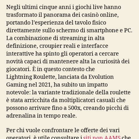
Rou
Negli ultimi cinque anni i giochi live hanno
nei
trasformato il panorama dei casinò online,
Liv
portando l’esperienza del tavolo fisico
Cas
direttamente sullo schermo di smartphone e PC.
per
La combinazione di streaming in alta
sta
definizione, croupier reali e interfacce
con
interattive ha spinto gli operatori a cercare
i
gio
novità capaci di mantenere alta la curiosità dei
giocatori. È in questo contesto che
Lightning Roulette, lanciata da Evolution
Gaming nel 2021, ha subito un impatto
notevole: la variante tradizionale della roulette
è stata arricchita da moltiplicatori casuali che
possono arrivare fino a 500x, creando picchi di
adrenalina in tempo reale.
Per chi vuole confrontare le offerte dei vari
operatori, è utile consultare i
siti non AAMS
che