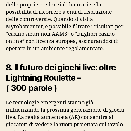
delle proprie credenziali bancarie e la
possibilità di ricorrere a enti di risoluzione
delle controversie. Quando si visita
Myrobotcenter, è possibile filtrare i risultati per
“casino sicuri non AAMS” o “migliori casino
online” con licenza europea, assicurandosi di
operare in un ambiente regolamentato.
8. Il futuro dei giochi live: oltre
Lightning Roulette –
( 300 parole )
Le tecnologie emergenti stanno già
influenzando la prossima generazione di giochi
live. La realtà aumentata (AR) consentirà ai
giocatori di vedere la ruota proiettata sul tavolo