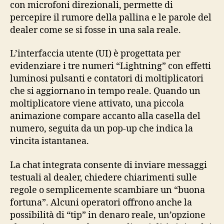
con microfoni direzionali, permette di
percepire il rumore della pallina e le parole del
dealer come se si fosse in una sala reale.
L’interfaccia utente (UI) è progettata per
evidenziare i tre numeri “Lightning” con effetti
luminosi pulsanti e contatori di moltiplicatori
che si aggiornano in tempo reale. Quando un
moltiplicatore viene attivato, una piccola
animazione compare accanto alla casella del
numero, seguita da un pop‑up che indica la
vincita istantanea.
La chat integrata consente di inviare messaggi
testuali al dealer, chiedere chiarimenti sulle
regole o semplicemente scambiare un “buona
fortuna”. Alcuni operatori offrono anche la
possibilità di “tip” in denaro reale, un’opzione