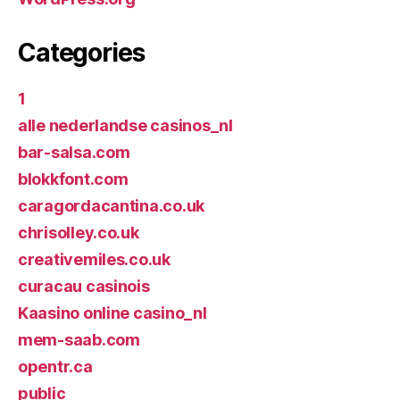
Categories
1
alle nederlandse casinos_nl
bar-salsa.com
blokkfont.com
caragordacantina.co.uk
chrisolley.co.uk
creativemiles.co.uk
curacau casinois
Kaasino online casino_nl
mem-saab.com
opentr.ca
public