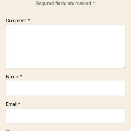
Required fields are marked
*
Comment
*
Name
*
Email
*