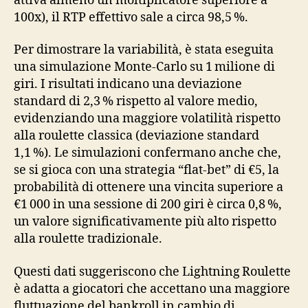
attiva almeno un moltiplicatore superiore a
100x), il RTP effettivo sale a circa 98,5 %.
Per dimostrare la variabilità, è stata eseguita
una simulazione Monte‑Carlo su 1 milione di
giri. I risultati indicano una deviazione
standard di 2,3 % rispetto al valore medio,
evidenziando una maggiore volatilità rispetto
alla roulette classica (deviazione standard
1,1 %). Le simulazioni confermano anche che,
se si gioca con una strategia “flat‑bet” di €5, la
probabilità di ottenere una vincita superiore a
€1 000 in una sessione di 200 giri è circa 0,8 %,
un valore significativamente più alto rispetto
alla roulette tradizionale.
Questi dati suggeriscono che Lightning Roulette
è adatta a giocatori che accettano una maggiore
fluttuazione del bankroll in cambio di