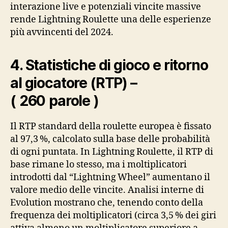
interazione live e potenziali vincite massive
rende Lightning Roulette una delle esperienze
più avvincenti del 2024.
4. Statistiche di gioco e ritorno
al giocatore (RTP) –
( 260 parole )
Il RTP standard della roulette europea è fissato
al 97,3 %, calcolato sulla base delle probabilità
di ogni puntata. In Lightning Roulette, il RTP di
base rimane lo stesso, ma i moltiplicatori
introdotti dal “Lightning Wheel” aumentano il
valore medio delle vincite. Analisi interne di
Evolution mostrano che, tenendo conto della
frequenza dei moltiplicatori (circa 3,5 % dei giri