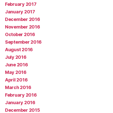
February 2017
January 2017
December 2016
November 2016
October 2016
September 2016
August 2016
July 2016
June 2016
May 2016
April 2016
March 2016
February 2016
January 2016
December 2015