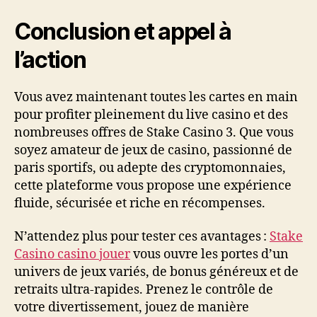
Conclusion et appel à
l’action
Vous avez maintenant toutes les cartes en main
pour profiter pleinement du live casino et des
nombreuses offres de Stake Casino 3. Que vous
soyez amateur de jeux de casino, passionné de
paris sportifs, ou adepte des cryptomonnaies,
cette plateforme vous propose une expérience
fluide, sécurisée et riche en récompenses.
N’attendez plus pour tester ces avantages :
Stake
Casino casino jouer
vous ouvre les portes d’un
univers de jeux variés, de bonus généreux et de
retraits ultra‑rapides. Prenez le contrôle de
votre divertissement, jouez de manière