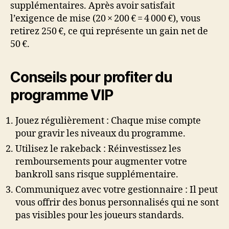
supplémentaires. Après avoir satisfait
l’exigence de mise (20 × 200 € = 4 000 €), vous
retirez 250 €, ce qui représente un gain net de
50 €.
Conseils pour profiter du
programme VIP
Jouez régulièrement : Chaque mise compte
pour gravir les niveaux du programme.
Utilisez le rakeback : Réinvestissez les
remboursements pour augmenter votre
bankroll sans risque supplémentaire.
Communiquez avec votre gestionnaire : Il peut
vous offrir des bonus personnalisés qui ne sont
pas visibles pour les joueurs standards.