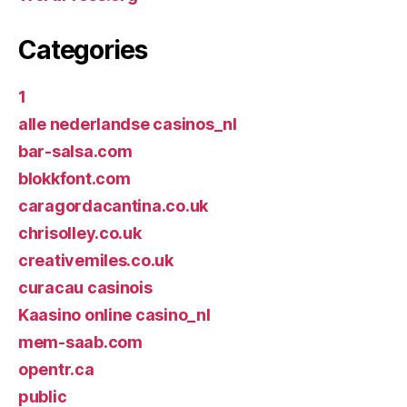
Categories
1
alle nederlandse casinos_nl
bar-salsa.com
blokkfont.com
caragordacantina.co.uk
chrisolley.co.uk
creativemiles.co.uk
curacau casinois
Kaasino online casino_nl
mem-saab.com
opentr.ca
public