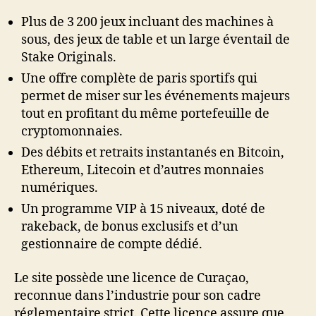
Plus de 3 200 jeux incluant des machines à
sous, des jeux de table et un large éventail de
Stake Originals.
Une offre complète de paris sportifs qui
permet de miser sur les événements majeurs
tout en profitant du même portefeuille de
cryptomonnaies.
Des débits et retraits instantanés en Bitcoin,
Ethereum, Litecoin et d’autres monnaies
numériques.
Un programme VIP à 15 niveaux, doté de
rakeback, de bonus exclusifs et d’un
gestionnaire de compte dédié.
Le site possède une licence de Curaçao,
reconnue dans l’industrie pour son cadre
réglementaire strict. Cette licence assure que