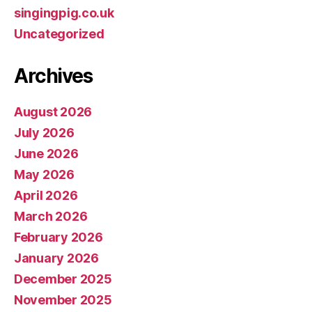
singingpig.co.uk
Uncategorized
Archives
August 2026
July 2026
June 2026
May 2026
April 2026
March 2026
February 2026
January 2026
December 2025
November 2025