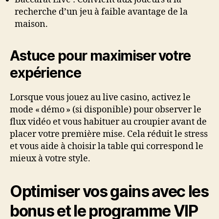
recherche d’un jeu à faible avantage de la
maison.
Astuce pour maximiser votre
expérience
Lorsque vous jouez au live casino, activez le
mode « démo » (si disponible) pour observer le
flux vidéo et vous habituer au croupier avant de
placer votre première mise. Cela réduit le stress
et vous aide à choisir la table qui correspond le
mieux à votre style.
Optimiser vos gains avec les
bonus et le programme VIP