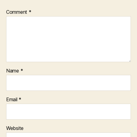
Comment
*
Name
*
Email
*
Website