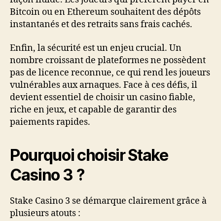
Bitcoin ou en Ethereum souhaitent des dépôts
instantanés et des retraits sans frais cachés.
Enfin, la sécurité est un enjeu crucial. Un
nombre croissant de plateformes ne possèdent
pas de licence reconnue, ce qui rend les joueurs
vulnérables aux arnaques. Face à ces défis, il
devient essentiel de choisir un casino fiable,
riche en jeux, et capable de garantir des
paiements rapides.
Pourquoi choisir Stake
Casino 3 ?
Stake Casino 3 se démarque clairement grâce à
plusieurs atouts :