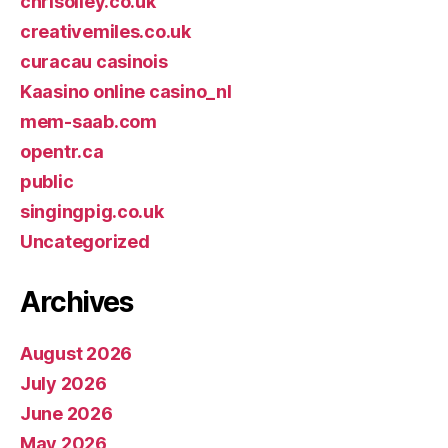
chrisolley.co.uk
creativemiles.co.uk
curacau casinois
Kaasino online casino_nl
mem-saab.com
opentr.ca
public
singingpig.co.uk
Uncategorized
Archives
August 2026
July 2026
June 2026
May 2026