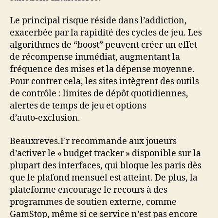
Le principal risque réside dans l’addiction,
exacerbée par la rapidité des cycles de jeu. Les
algorithmes de “boost” peuvent créer un effet
de récompense immédiat, augmentant la
fréquence des mises et la dépense moyenne.
Pour contrer cela, les sites intègrent des outils
de contrôle : limites de dépôt quotidiennes,
alertes de temps de jeu et options
d’auto‑exclusion.
Beauxreves.Fr recommande aux joueurs
d’activer le « budget tracker » disponible sur la
plupart des interfaces, qui bloque les paris dès
que le plafond mensuel est atteint. De plus, la
plateforme encourage le recours à des
programmes de soutien externe, comme
GamStop, même si ce service n’est pas encore