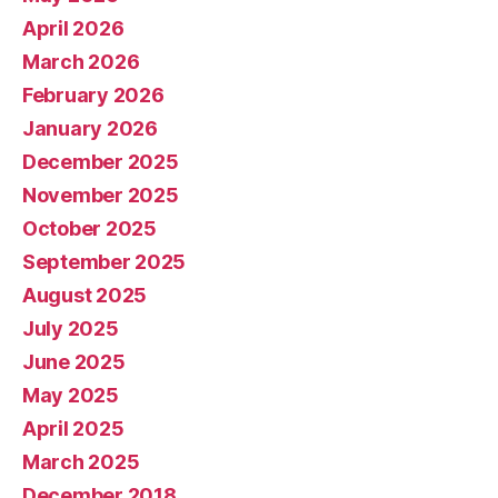
April 2026
March 2026
February 2026
January 2026
December 2025
November 2025
October 2025
September 2025
August 2025
July 2025
June 2025
May 2025
April 2025
March 2025
December 2018