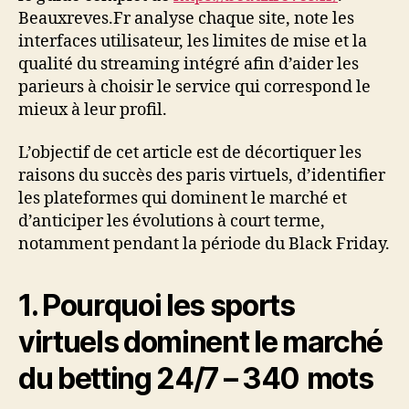
Beauxreves.Fr analyse chaque site, note les
interfaces utilisateur, les limites de mise et la
qualité du streaming intégré afin d’aider les
parieurs à choisir le service qui correspond le
mieux à leur profil.
L’objectif de cet article est de décortiquer les
raisons du succès des paris virtuels, d’identifier
les plateformes qui dominent le marché et
d’anticiper les évolutions à court terme,
notamment pendant la période du Black Friday.
1. Pourquoi les sports
virtuels dominent le marché
du betting 24/7 – 340 mots