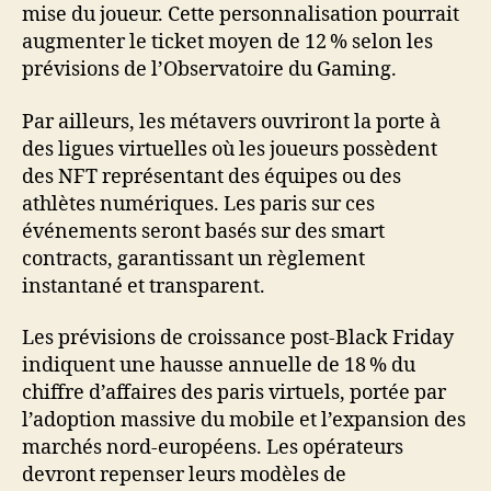
mise du joueur. Cette personnalisation pourrait
augmenter le ticket moyen de 12 % selon les
prévisions de l’Observatoire du Gaming.
Par ailleurs, les métavers ouvriront la porte à
des ligues virtuelles où les joueurs possèdent
des NFT représentant des équipes ou des
athlètes numériques. Les paris sur ces
événements seront basés sur des smart
contracts, garantissant un règlement
instantané et transparent.
Les prévisions de croissance post‑Black Friday
indiquent une hausse annuelle de 18 % du
chiffre d’affaires des paris virtuels, portée par
l’adoption massive du mobile et l’expansion des
marchés nord‑européens. Les opérateurs
devront repenser leurs modèles de