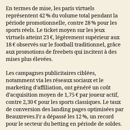
En termes de mise, les paris virtuels
représentent 42 % du volume total pendant la
période promotionnelle, contre 28 % pour les
sports réels. Le ticket moyen sur les jeux
virtuels atteint 23 €, légèrement supérieur aux
18 € observés sur le football traditionnel, grâce
aux promotions de freebets qui incitent à des
mises plus élevées.
Les campagnes publicitaires ciblées,
notamment via les réseaux sociaux et le
marketing d’affiliation, ont généré un coût
d’acquisition moyen de 1,75 € par joueur actif,
contre 2,30 € pour les sports classiques. Le taux
de conversion des landing pages optimisées par
Beauxreves.Fr a dépassé les 12 %, un record
pour le secteur du betting en période de soldes.