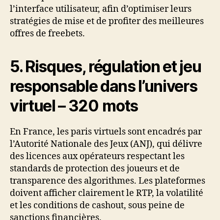
l’interface utilisateur, afin d’optimiser leurs
stratégies de mise et de profiter des meilleures
offres de freebets.
5. Risques, régulation et jeu
responsable dans l’univers
virtuel – 320 mots
En France, les paris virtuels sont encadrés par
l’Autorité Nationale des Jeux (ANJ), qui délivre
des licences aux opérateurs respectant les
standards de protection des joueurs et de
transparence des algorithmes. Les plateformes
doivent afficher clairement le RTP, la volatilité
et les conditions de cashout, sous peine de
sanctions financières.