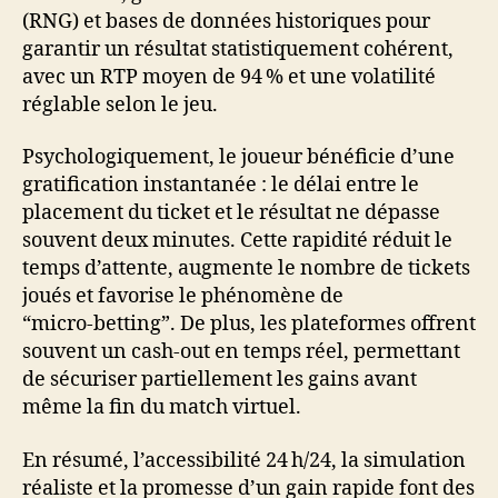
(RNG) et bases de données historiques pour
garantir un résultat statistiquement cohérent,
avec un RTP moyen de 94 % et une volatilité
réglable selon le jeu.
Psychologiquement, le joueur bénéficie d’une
gratification instantanée : le délai entre le
placement du ticket et le résultat ne dépasse
souvent deux minutes. Cette rapidité réduit le
temps d’attente, augmente le nombre de tickets
joués et favorise le phénomène de
“micro‑betting”. De plus, les plateformes offrent
souvent un cash‑out en temps réel, permettant
de sécuriser partiellement les gains avant
même la fin du match virtuel.
En résumé, l’accessibilité 24 h/24, la simulation
réaliste et la promesse d’un gain rapide font des