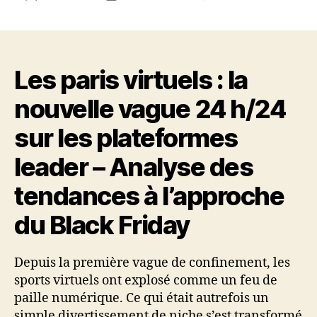
Les
author
date
paris
virtu
:
Les paris virtuels : la
la
nouv
nouvelle vague 24 h/24
vagu
24
sur les plateformes
h/24
sur
leader – Analyse des
les
plat
tendances à l’approche
lead
–
du Black Friday
Anal
des
tend
Depuis la première vague de confinement, les
à
sports virtuels ont explosé comme un feu de
l’app
paille numérique. Ce qui était autrefois un
du
simple divertissement de niche s’est transformé