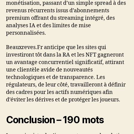
monétisation, passant d’un simple spread à des
revenus récurrents issus d’abonnements
premium offrant du streaming intégré, des
analyses IA et des limites de mise
personnalisées.
Beauxreves.Fr anticipe que les sites qui
investiront tôt dans la RA et les NFT gagneront
un avantage concurrentiel significatif, attirant
une clientèle avide de nouveautés
technologiques et de transparence. Les
régulateurs, de leur côté, travailleront à définir
des cadres pour les actifs numériques afin
d’éviter les dérives et de protéger les joueurs.
Conclusion – 190 mots