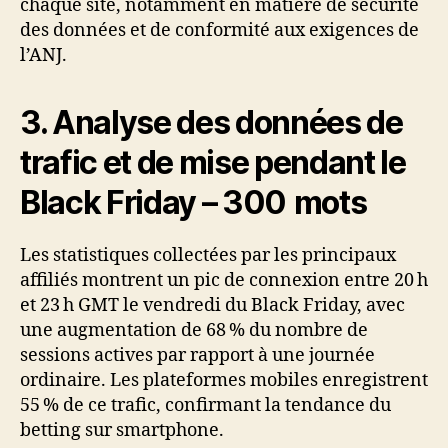
chaque site, notamment en matière de sécurité
des données et de conformité aux exigences de
l’ANJ.
3. Analyse des données de
trafic et de mise pendant le
Black Friday – 300 mots
Les statistiques collectées par les principaux
affiliés montrent un pic de connexion entre 20 h
et 23 h GMT le vendredi du Black Friday, avec
une augmentation de 68 % du nombre de
sessions actives par rapport à une journée
ordinaire. Les plateformes mobiles enregistrent
55 % de ce trafic, confirmant la tendance du
betting sur smartphone.