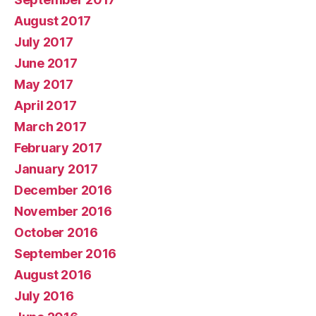
August 2017
July 2017
June 2017
May 2017
April 2017
March 2017
February 2017
January 2017
December 2016
November 2016
October 2016
September 2016
August 2016
July 2016