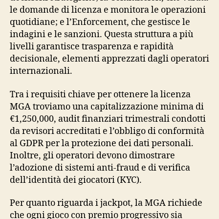
le domande di licenza e monitora le operazioni
quotidiane; e l’Enforcement, che gestisce le
indagini e le sanzioni. Questa struttura a più
livelli garantisce trasparenza e rapidità
decisionale, elementi apprezzati dagli operatori
internazionali.
Tra i requisiti chiave per ottenere la licenza
MGA troviamo una capitalizzazione minima di
€1,250,000, audit finanziari trimestrali condotti
da revisori accreditati e l’obbligo di conformità
al GDPR per la protezione dei dati personali.
Inoltre, gli operatori devono dimostrare
l’adozione di sistemi anti‑fraud e di verifica
dell’identità dei giocatori (KYC).
Per quanto riguarda i jackpot, la MGA richiede
che ogni gioco con premio progressivo sia