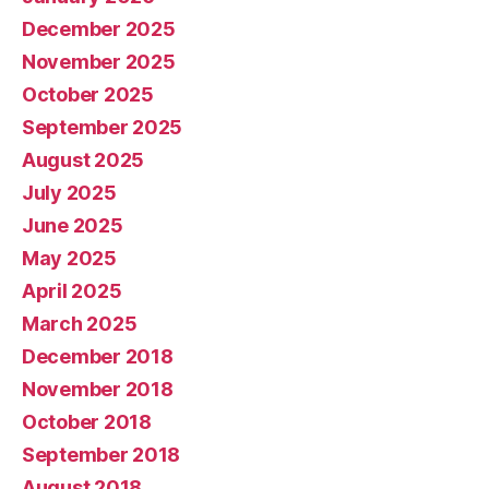
December 2025
November 2025
October 2025
September 2025
August 2025
July 2025
June 2025
May 2025
April 2025
March 2025
December 2018
November 2018
October 2018
September 2018
August 2018