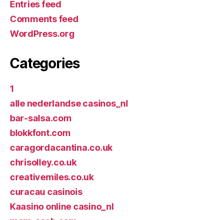
Entries feed
Comments feed
WordPress.org
Categories
1
alle nederlandse casinos_nl
bar-salsa.com
blokkfont.com
caragordacantina.co.uk
chrisolley.co.uk
creativemiles.co.uk
curacau casinois
Kaasino online casino_nl