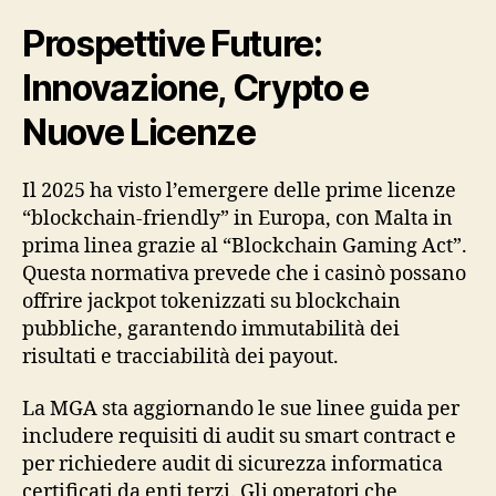
Prospettive Future:
Innovazione, Crypto e
Nuove Licenze
Il 2025 ha visto l’emergere delle prime licenze
“blockchain‑friendly” in Europa, con Malta in
prima linea grazie al “Blockchain Gaming Act”.
Questa normativa prevede che i casinò possano
offrire jackpot tokenizzati su blockchain
pubbliche, garantendo immutabilità dei
risultati e tracciabilità dei payout.
La MGA sta aggiornando le sue linee guida per
includere requisiti di audit su smart contract e
per richiedere audit di sicurezza informatica
certificati da enti terzi. Gli operatori che