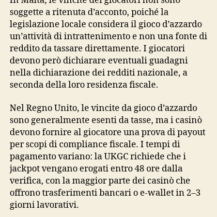
In Malta, le vincite dei giocatori non sono
soggette a ritenuta d’acconto, poiché la
legislazione locale considera il gioco d’azzardo
un’attività di intrattenimento e non una fonte di
reddito da tassare direttamente. I giocatori
devono però dichiarare eventuali guadagni
nella dichiarazione dei redditi nazionale, a
seconda della loro residenza fiscale.
Nel Regno Unito, le vincite da gioco d’azzardo
sono generalmente esenti da tasse, ma i casinò
devono fornire al giocatore una prova di payout
per scopi di compliance fiscale. I tempi di
pagamento variano: la UKGC richiede che i
jackpot vengano erogati entro 48 ore dalla
verifica, con la maggior parte dei casinò che
offrono trasferimenti bancari o e‑wallet in 2–3
giorni lavorativi.