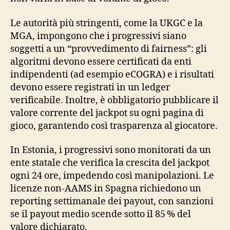
Le autorità più stringenti, come la UKGC e la
MGA, impongono che i progressivi siano
soggetti a un “provvedimento di fairness”: gli
algoritmi devono essere certificati da enti
indipendenti (ad esempio eCOGRA) e i risultati
devono essere registrati in un ledger
verificabile. Inoltre, è obbligatorio pubblicare il
valore corrente del jackpot su ogni pagina di
gioco, garantendo così trasparenza al giocatore.
In Estonia, i progressivi sono monitorati da un
ente statale che verifica la crescita del jackpot
ogni 24 ore, impedendo così manipolazioni. Le
licenze non‑AAMS in Spagna richiedono un
reporting settimanale dei payout, con sanzioni
se il payout medio scende sotto il 85 % del
valore dichiarato.