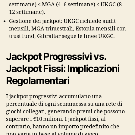
settimane) < MGA (4–6 settimane) < UKGC (8–
12 settimane).
Gestione dei jackpot: UKGC richiede audit
mensili, MGA trimestrali, Estonia mensili con
trust fund, Gibraltar segue le linee UKGC.
Jackpot Progressivi vs.
Jackpot Fissi: Implicazioni
Regolamentari
I jackpot progressivi accumulano una
percentuale di ogni scommessa su una rete di
giochi collegati, generando premi che possono
superare i €10 milioni. I jackpot fissi, al
contrario, hanno un importo predefinito che
non varia in base al volume di gioco.