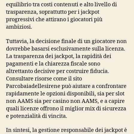
equilibrio tra costi contenuti e alto livello di
trasparenza, soprattutto per i jackpot
progressivi che attirano i giocatori più
ambiziosi.
Tuttavia, la decisione finale di un giocatore non
dovrebbe basarsi esclusivamente sulla licenza.
La trasparenza dei jackpot, la rapidità dei
pagamenti e la chiarezza fiscale sono
altrettanto decisive per costruire fiducia.
Consultare risorse come il sito
Parcobaiadellesirene può aiutare a confrontare
rapidamente le opzioni disponibili, sia per slot
non AAMS sia per casino non AAMS, e a capire
quali licenze offrono il miglior mix di sicurezza
e potenzialità di vincita.
In sintesi, la gestione responsabile dei jackpot è