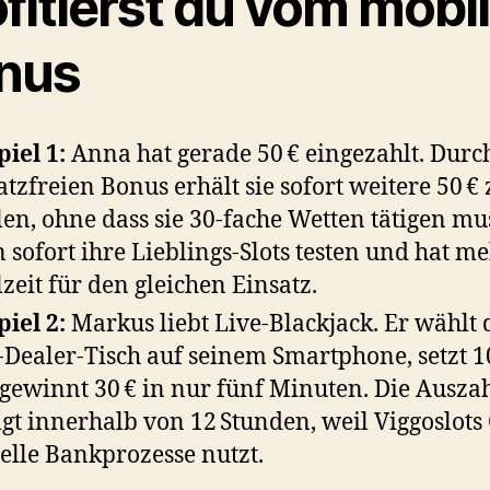
fitierst du vom mobi
nus
piel 1:
Anna hat gerade 50 € eingezahlt. Durc
tzfreien Bonus erhält sie sofort weitere 50 €
len, ohne dass sie 30‑fache Wetten tätigen mus
 sofort ihre Lieblings‑Slots testen und hat m
lzeit für den gleichen Einsatz.
piel 2:
Markus liebt Live‑Blackjack. Er wählt
‑Dealer‑Tisch auf seinem Smartphone, setzt 1
gewinnt 30 € in nur fünf Minuten. Die Ausza
lgt innerhalb von 12 Stunden, weil Viggoslots
elle Bankprozesse nutzt.