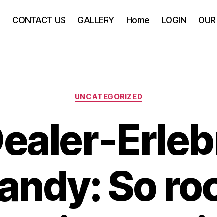
S
CONTACT US
GALLERY
Home
LOGIN
OUR
Categories
UNCATEGORIZED
ealer‑Erleb
ndy: So ro