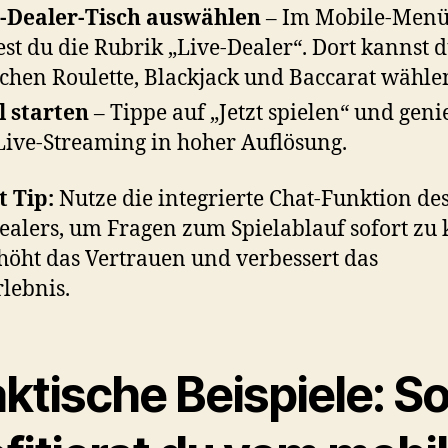
‑Dealer‑Tisch auswählen
– Im Mobile‑Men
est du die Rubrik „Live‑Dealer“. Dort kannst 
chen Roulette, Blackjack und Baccarat wähle
l starten
– Tippe auf „Jetzt spielen“ und gen
Live‑Streaming in hoher Auflösung.
 Tip:
Nutze die integrierte Chat‑Funktion de
ealers, um Fragen zum Spielablauf sofort zu 
höht das Vertrauen und verbessert das
rlebnis.
ktische Beispiele: S