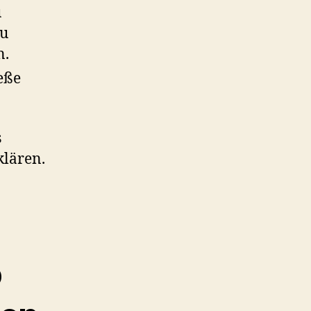
ü
du
n.
ieße
s
klären.
o