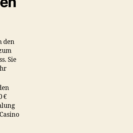
len
h den
 zum
s. Sie
ehr
 den
0 €
hlung
 Casino