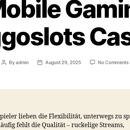
obile Gami
goslots Ca
By
admin
August 29, 2025
No Comments
Post
Post
author
date
Spieler lieben die Flexibilität, unterwegs zu sp
äufig fehlt die Qualität – ruckelige Streams,