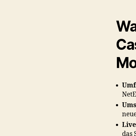
Wa
Ca
Mo
Umfa
NetE
Ums
neue
Live
das 