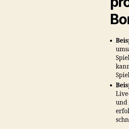
pro
Bo
Beis
umsa
Spie
kann
Spie
Beis
Live
und 
erfo
schn