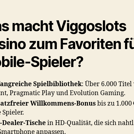
s macht Viggoslots
sino zum Favoriten f
bile‑Spieler?
ngreiche Spielbibliothek
: Über 6.000 Titel
nt, Pragmatic Play und Evolution Gaming.
atzfreier Willkommens‑Bonus
bis zu 1.000 
 Spieler.
‑Dealer‑Tische
in HD‑Qualität, die sich naht
Smartphone anpassen.