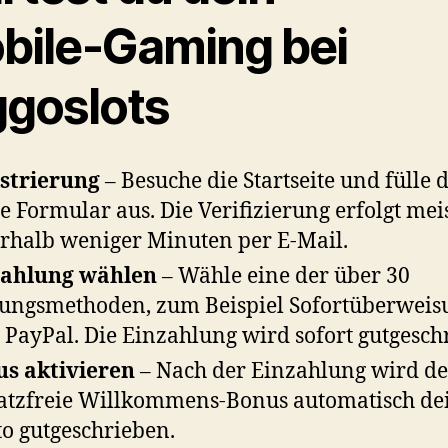
bile‑Gaming bei
ggoslots
strierung
– Besuche die Startseite und fülle 
e Formular aus. Die Verifizierung erfolgt mei
rhalb weniger Minuten per E‑Mail.
zahlung wählen
– Wähle eine der über 30
ungsmethoden, zum Beispiel Sofortüberweis
 PayPal. Die Einzahlung wird sofort gutgesch
s aktivieren
– Nach der Einzahlung wird de
tzfreie Willkommens‑Bonus automatisch d
o gutgeschrieben.