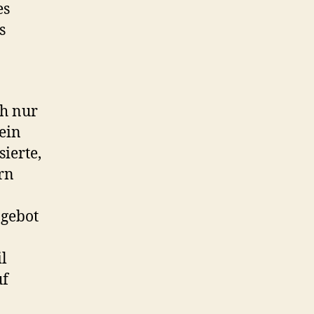
Gaming
es
bei
s
Viggoslots
Casino
ch nur
ein
ierte,
rn
ngebot
l
uf