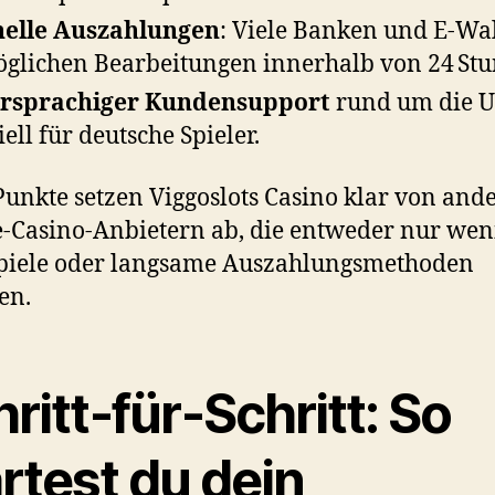
nelle Auszahlungen
: Viele Banken und E‑Wal
glichen Bearbeitungen innerhalb von 24 St
rsprachiger Kundensupport
rund um die U
iell für deutsche Spieler.
Punkte setzen Viggoslots Casino klar von and
‑Casino‑Anbietern ab, die entweder nur wen
piele oder langsame Auszahlungsmethoden
en.
ritt‑für‑Schritt: So
rtest du dein