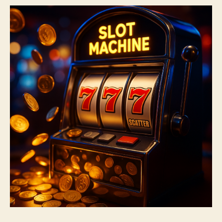
Guia
Deta
para
Jog
Exig