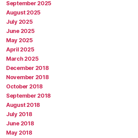
September 2025
August 2025
July 2025
June 2025
May 2025
April 2025
March 2025
December 2018
November 2018
October 2018
September 2018
August 2018
July 2018
June 2018
May 2018