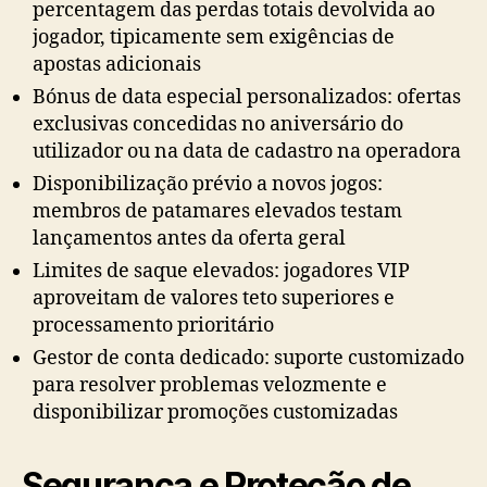
percentagem das perdas totais devolvida ao
jogador, tipicamente sem exigências de
apostas adicionais
Bónus de data especial personalizados: ofertas
exclusivas concedidas no aniversário do
utilizador ou na data de cadastro na operadora
Disponibilização prévio a novos jogos:
membros de patamares elevados testam
lançamentos antes da oferta geral
Limites de saque elevados: jogadores VIP
aproveitam de valores teto superiores e
processamento prioritário
Gestor de conta dedicado: suporte customizado
para resolver problemas velozmente e
disponibilizar promoções customizadas
Segurança e Proteção de