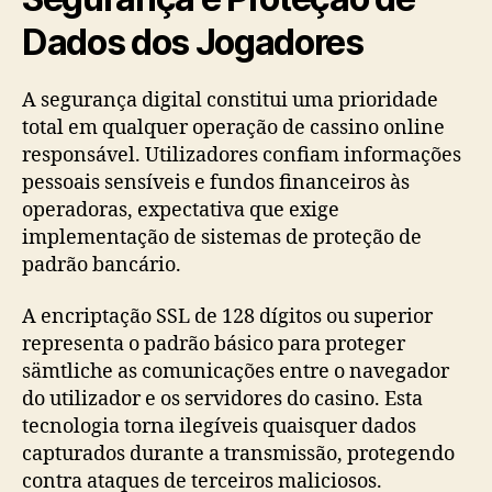
Dados dos Jogadores
A segurança digital constitui uma prioridade
total em qualquer operação de cassino online
responsável. Utilizadores confiam informações
pessoais sensíveis e fundos financeiros às
operadoras, expectativa que exige
implementação de sistemas de proteção de
padrão bancário.
A encriptação SSL de 128 dígitos ou superior
representa o padrão básico para proteger
sämtliche as comunicações entre o navegador
do utilizador e os servidores do casino. Esta
tecnologia torna ilegíveis quaisquer dados
capturados durante a transmissão, protegendo
contra ataques de terceiros maliciosos.