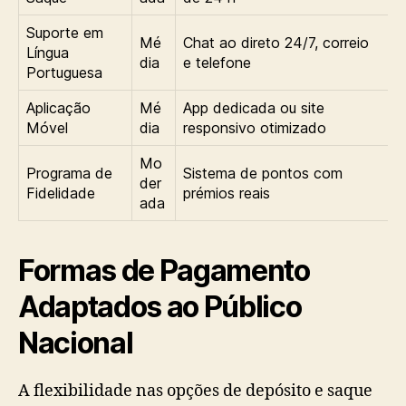
Suporte em
Mé
Chat ao direto 24/7, correio
Língua
dia
e telefone
Portuguesa
Aplicação
Mé
App dedicada ou site
Móvel
dia
responsivo otimizado
Mo
Programa de
Sistema de pontos com
der
Fidelidade
prémios reais
ada
Formas de Pagamento
Adaptados ao Público
Nacional
A flexibilidade nas opções de depósito e saque