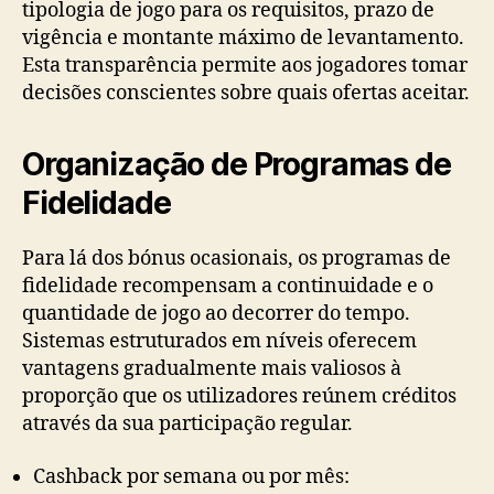
tipologia de jogo para os requisitos, prazo de
vigência e montante máximo de levantamento.
Esta transparência permite aos jogadores tomar
decisões conscientes sobre quais ofertas aceitar.
Organização de Programas de
Fidelidade
Para lá dos bónus ocasionais, os programas de
fidelidade recompensam a continuidade e o
quantidade de jogo ao decorrer do tempo.
Sistemas estruturados em níveis oferecem
vantagens gradualmente mais valiosos à
proporção que os utilizadores reúnem créditos
através da sua participação regular.
Cashback por semana ou por mês: