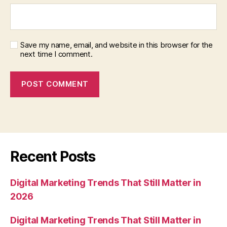
Save my name, email, and website in this browser for the
next time I comment.
Recent Posts
Digital Marketing Trends That Still Matter in
2026
Digital Marketing Trends That Still Matter in