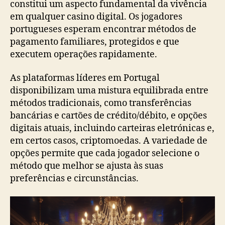
constitui um aspecto fundamental da vivência
em qualquer casino digital. Os jogadores
portugueses esperam encontrar métodos de
pagamento familiares, protegidos e que
executem operações rapidamente.
As plataformas líderes em Portugal
disponibilizam uma mistura equilibrada entre
métodos tradicionais, como transferências
bancárias e cartões de crédito/débito, e opções
digitais atuais, incluindo carteiras eletrónicas e,
em certos casos, criptomoedas. A variedade de
opções permite que cada jogador selecione o
método que melhor se ajusta às suas
preferências e circunstâncias.