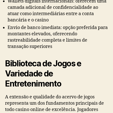
Wallets digitais internacionais: oferecem uma
camada adicional de confidencialidade ao
atuar como intermediárias entre a conta
bancária e o casino
Envio de banco imediata: opção preferida para
montantes elevados, oferecendo
rastreabilidade completa e limites de
transação superiores
Biblioteca de Jogos e
Variedade de
Entretenimento
A extensão e qualidade do acervo de jogos
representa um dos fundamentos principais de
todo casino online de excelência. Jogadores