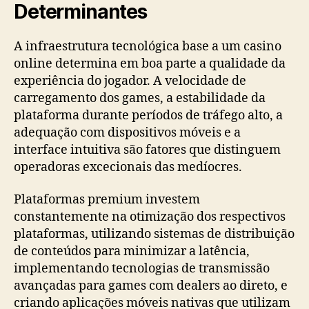
Determinantes
A infraestrutura tecnológica base a um casino
online determina em boa parte a qualidade da
experiência do jogador. A velocidade de
carregamento dos games, a estabilidade da
plataforma durante períodos de tráfego alto, a
adequação com dispositivos móveis e a
interface intuitiva são fatores que distinguem
operadoras excecionais das medíocres.
Plataformas premium investem
constantemente na otimização dos respectivos
plataformas, utilizando sistemas de distribuição
de conteúdos para minimizar a latência,
implementando tecnologias de transmissão
avançadas para games com dealers ao direto, e
criando aplicações móveis nativas que utilizam