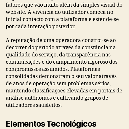
fatores que vão muito além da simples visual do
website. A vivência do utilizador começa no
inicial contacto com a plataforma e estende-se
por cada interação posterior.
A reputação de uma operadora constrói-se ao
decorrer do período através da constância na
qualidade do serviço, da transparência nas
comunicações e do cumprimento rigoroso dos
compromissos assumidos. Plataformas
consolidadas demonstram o seu valor através
de anos de operação sem problemas sérios,
mantendo classificações elevadas em portais de
análise autônomos e cultivando grupos de
utilizadores satisfeitos.
Elementos Tecnológicos