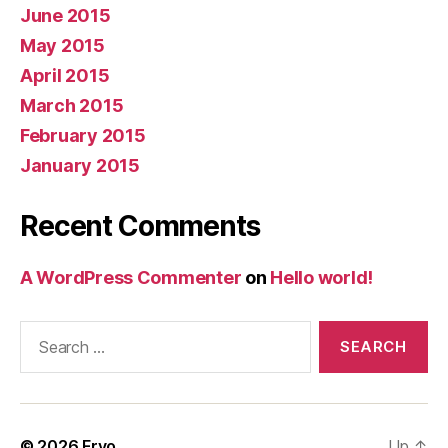
June 2015
May 2015
April 2015
March 2015
February 2015
January 2015
Recent Comments
A WordPress Commenter
on
Hello world!
Search
for:
© 2026
Fryo
Up
↑