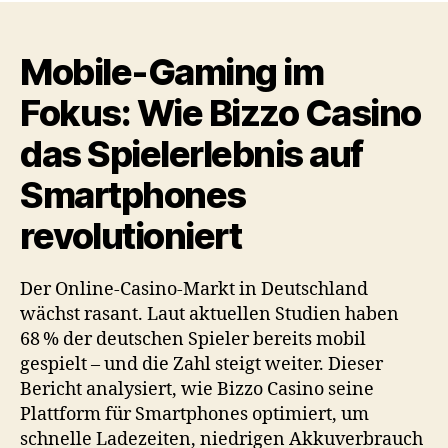
Fok
Wie
Mobile‑Gaming im
Biz
Cas
Fokus: Wie Bizzo Casino
das
Spie
das Spielerlebnis auf
auf
Sma
Smartphones
revo
revolutioniert
Der Online‑Casino‑Markt in Deutschland
wächst rasant. Laut aktuellen Studien haben
68 % der deutschen Spieler bereits mobil
gespielt – und die Zahl steigt weiter. Dieser
Bericht analysiert, wie Bizzo Casino seine
Plattform für Smartphones optimiert, um
schnelle Ladezeiten, niedrigen Akkuverbrauch