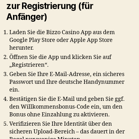
zur Registrierung (für
Anfänger)
Laden Sie die Bizzo Casino App aus dem
Google Play Store oder Apple App Store
herunter.
Öffnen Sie die App und klicken Sie auf
„Registrieren“.
Geben Sie Ihre E‑Mail‑Adresse, ein sicheres
Passwort und Ihre deutsche Handynummer
ein.
Bestätigen Sie die E‑Mail und geben Sie ggf.
den Willkommensbonus‑Code ein, um den
Bonus ohne Einzahlung zu aktivieren.
Verifizieren Sie Ihre Identität über den
sicheren Upload‑Bereich – das dauert in der