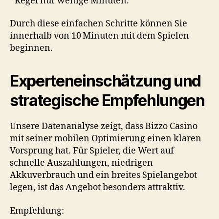
Regel nur wenige Minuten.
Durch diese einfachen Schritte können Sie
innerhalb von 10 Minuten mit dem Spielen
beginnen.
Experteneinschätzung und
strategische Empfehlungen
Unsere Datenanalyse zeigt, dass Bizzo Casino
mit seiner mobilen Optimierung einen klaren
Vorsprung hat. Für Spieler, die Wert auf
schnelle Auszahlungen, niedrigen
Akkuverbrauch und ein breites Spielangebot
legen, ist das Angebot besonders attraktiv.
Empfehlung: