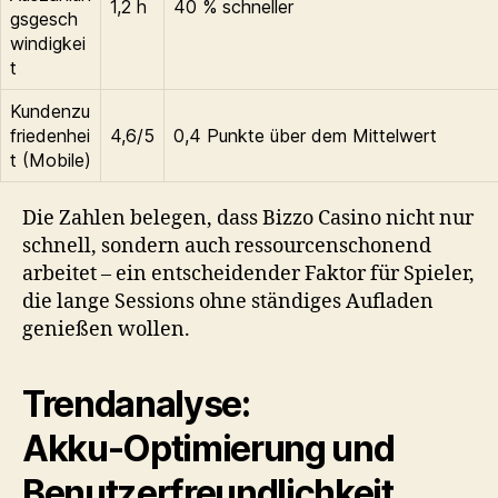
1,2 h
40 % schneller
gsgesch
windigkei
t
Kundenzu
friedenhei
4,6/5
0,4 Punkte über dem Mittelwert
t (Mobile)
Die Zahlen belegen, dass Bizzo Casino nicht nur
schnell, sondern auch ressourcenschonend
arbeitet – ein entscheidender Faktor für Spieler,
die lange Sessions ohne ständiges Aufladen
genießen wollen.
Trendanalyse:
Akku‑Optimierung und
Benutzerfreundlichkeit