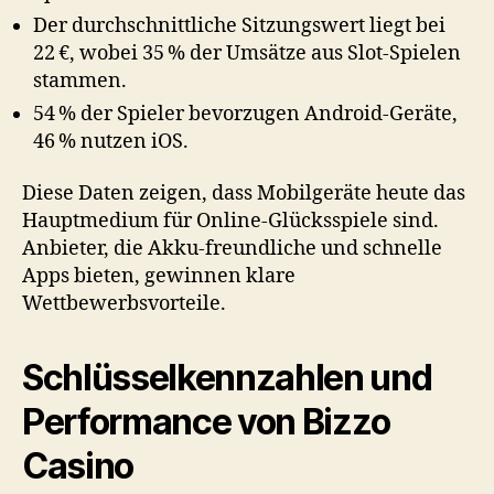
Der durchschnittliche Sitzungswert liegt bei
22 €, wobei 35 % der Umsätze aus Slot‑Spielen
stammen.
54 % der Spieler bevorzugen Android‑Geräte,
46 % nutzen iOS.
Diese Daten zeigen, dass Mobilgeräte heute das
Hauptmedium für Online‑Glücksspiele sind.
Anbieter, die Akku‑freundliche und schnelle
Apps bieten, gewinnen klare
Wettbewerbsvorteile.
Schlüsselkennzahlen und
Performance von Bizzo
Casino