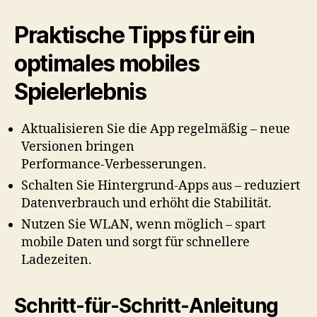
Praktische Tipps für ein
optimales mobiles
Spielerlebnis
Aktualisieren Sie die App regelmäßig – neue
Versionen bringen
Performance‑Verbesserungen.
Schalten Sie Hintergrund‑Apps aus – reduziert
Datenverbrauch und erhöht die Stabilität.
Nutzen Sie WLAN, wenn möglich – spart
mobile Daten und sorgt für schnellere
Ladezeiten.
Schritt‑für‑Schritt‑Anleitung