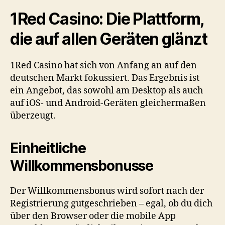
1Red Casino: Die Plattform,
die auf allen Geräten glänzt
1Red Casino hat sich von Anfang an auf den
deutschen Markt fokussiert. Das Ergebnis ist
ein Angebot, das sowohl am Desktop als auch
auf iOS‑ und Android‑Geräten gleichermaßen
überzeugt.
Einheitliche
Willkommensbonusse
Der Willkommensbonus wird sofort nach der
Registrierung gutgeschrieben – egal, ob du dich
über den Browser oder die mobile App