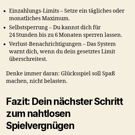
Einzahlungs‑Limits – Setze ein tägliches oder
monatliches Maximum.
Selbstsperrung – Du kannst dich für
24 Stunden bis zu 6 Monaten sperren lassen.
Verlust‑Benachrichtigungen – Das System
warnt dich, wenn du dein gesetztes Limit
überschreitest.
Denke immer daran: Glücksspiel soll Spaß
machen, nicht belasten.
Fazit: Dein nächster Schritt
zum nahtlosen
Spielvergnügen