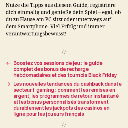
Nutze die Tipps aus diesem Guide, registriere
dich einmalig und genieße dein Spiel – egal, ob
du zu Hause am PC sitzt oder unterwegs auf
dem Smartphone. Viel Erfolg und immer
verantwortungsbewusst!
←
Boostez vos sessions de jeu : le guide
complet des bonus de recharge
hebdomadaires et des tournois Black Friday
→
Les nouvelles tendances du cashback dans le
secteur i‑gaming : comment les remises en
argent, les programmes de retour instantané
et les bonus personnalisés transforment
durablement les jackpots des casinos en
ligne pour les joueurs français