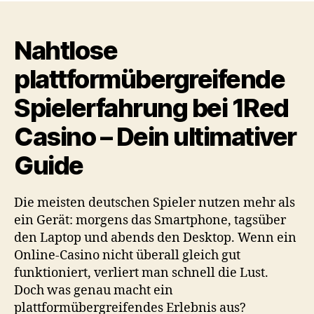
Spie
bei
Nahtlose
1Re
Cas
plattformübergreifende
–
Dein
Spielerfahrung bei 1Red
ulti
Gui
Casino – Dein ultimativer
Guide
Die meisten deutschen Spieler nutzen mehr als
ein Gerät: morgens das Smartphone, tagsüber
den Laptop und abends den Desktop. Wenn ein
Online‑Casino nicht überall gleich gut
funktioniert, verliert man schnell die Lust.
Doch was genau macht ein
plattformübergreifendes Erlebnis aus?