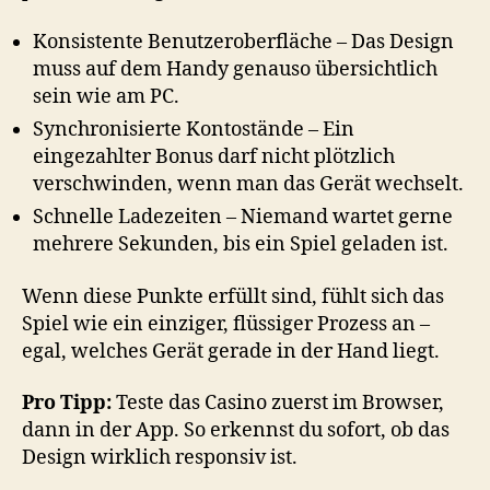
Konsistente Benutzeroberfläche – Das Design
muss auf dem Handy genauso übersichtlich
sein wie am PC.
Synchronisierte Kontostände – Ein
eingezahlter Bonus darf nicht plötzlich
verschwinden, wenn man das Gerät wechselt.
Schnelle Ladezeiten – Niemand wartet gerne
mehrere Sekunden, bis ein Spiel geladen ist.
Wenn diese Punkte erfüllt sind, fühlt sich das
Spiel wie ein einziger, flüssiger Prozess an –
egal, welches Gerät gerade in der Hand liegt.
Pro Tipp:
Teste das Casino zuerst im Browser,
dann in der App. So erkennst du sofort, ob das
Design wirklich responsiv ist.