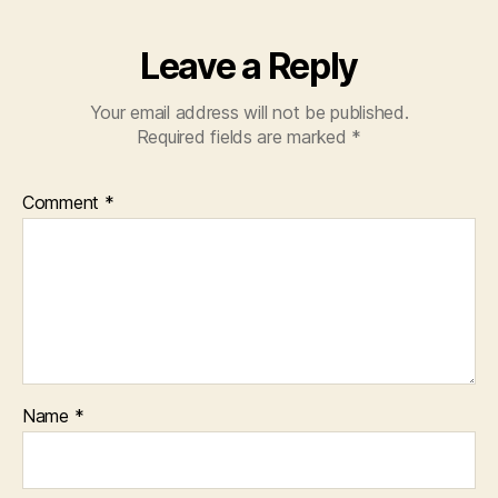
Leave a Reply
Your email address will not be published.
Required fields are marked
*
Comment
*
Name
*