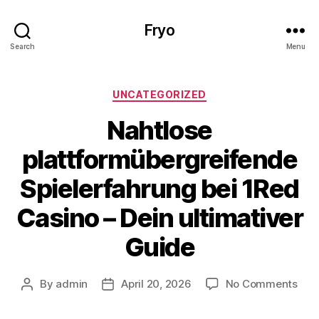
Fryo
Search
Menu
Categories
UNCATEGORIZED
Nahtlose
plattformübergreifende
Spielerfahrung bei 1Red
Casino – Dein ultimativer
Guide
on
By
admin
April 20, 2026
No Comments
Post
Post
Nah
author
date
plat