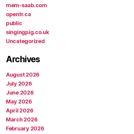
mem-saab.com
opentr.ca
public
singingpig.co.uk
Uncategorized
Archives
August 2026
July 2026
June 2026
May 2026
April 2026
March 2026
February 2026