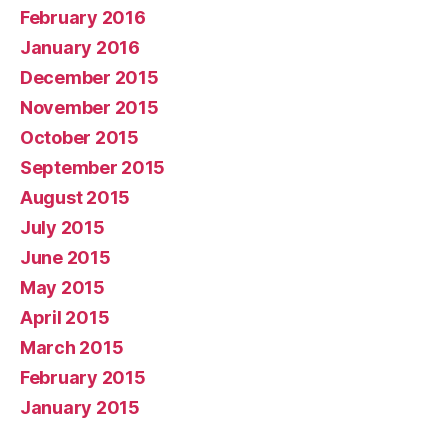
February 2016
January 2016
December 2015
November 2015
October 2015
September 2015
August 2015
July 2015
June 2015
May 2015
April 2015
March 2015
February 2015
January 2015