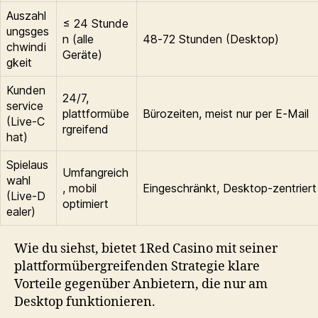
Auszahl
≤ 24 Stunde
ungsges
n (alle
48‑72 Stunden (Desktop)
chwindi
Geräte)
gkeit
Kunden
24/7,
service
plattformübe
Bürozeiten, meist nur per E‑Mail
(Live‑C
rgreifend
hat)
Spielaus
Umfangreich
wahl
, mobil
Eingeschränkt, Desktop‑zentriert
(Live‑D
optimiert
ealer)
Wie du siehst, bietet 1Red Casino mit seiner
plattformübergreifenden Strategie klare
Vorteile gegenüber Anbietern, die nur am
Desktop funktionieren.