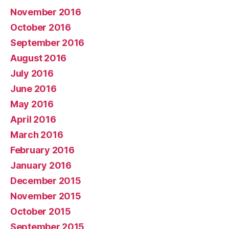
November 2016
October 2016
September 2016
August 2016
July 2016
June 2016
May 2016
April 2016
March 2016
February 2016
January 2016
December 2015
November 2015
October 2015
September 2015