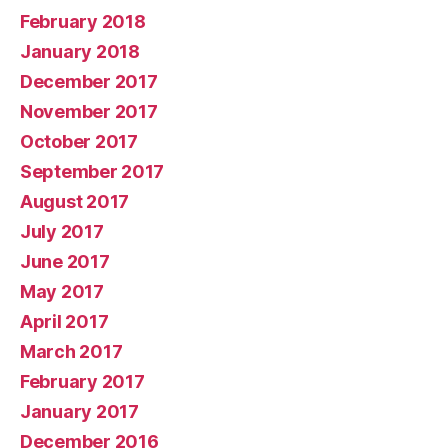
February 2018
January 2018
December 2017
November 2017
October 2017
September 2017
August 2017
July 2017
June 2017
May 2017
April 2017
March 2017
February 2017
January 2017
December 2016