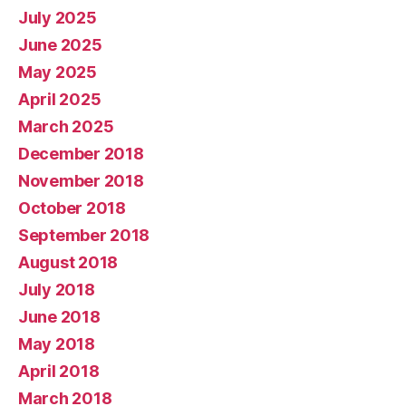
July 2025
June 2025
May 2025
April 2025
March 2025
December 2018
November 2018
October 2018
September 2018
August 2018
July 2018
June 2018
May 2018
April 2018
March 2018