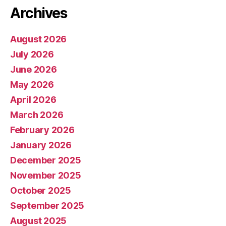
Archives
August 2026
July 2026
June 2026
May 2026
April 2026
March 2026
February 2026
January 2026
December 2025
November 2025
October 2025
September 2025
August 2025