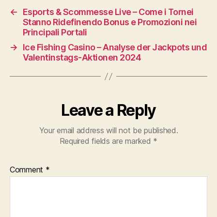
←
Esports & Scommesse Live – Come i Tornei
Stanno Ridefinendo Bonus e Promozioni nei
Principali Portali
→
Ice Fishing Casino – Analyse der Jackpots und
Valentinstags‑Aktionen 2024
Leave a Reply
Your email address will not be published.
Required fields are marked
*
Comment
*