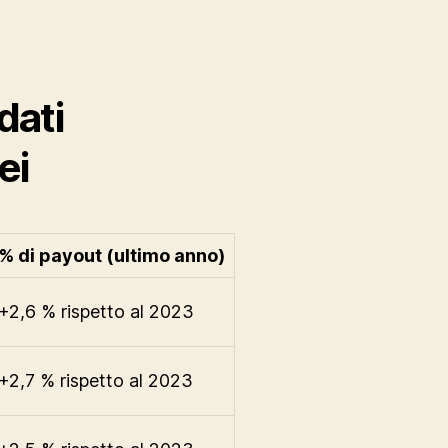
dati
ei
% di payout (ultimo anno)
+2,6 % rispetto al 2023
+2,7 % rispetto al 2023