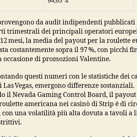
94,65 %
 provengono da audit indipendenti pubblicati
ti trimestrali dei principali operatori europei
 12 mesi, la media del payout per la roulette 
sta costantemente sopra il 97 %, con picchi fi
n occasione di promozioni Valentine.
ntando questi numeri con le statistiche dei c
 di Las Vegas, emergono differenze sostanziali.
o il Nevada Gaming Control Board, il payou
 roulette americana nei casinò di Strip è di cir
 con una volatilità più alta dovuta a tavoli a l
trittivi.