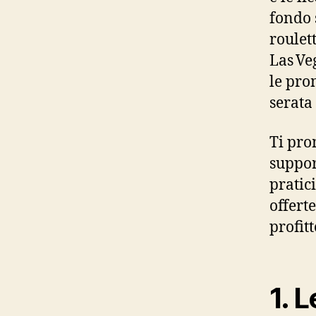
fondo 
roulet
Las Ve
le pro
serata
Ti pro
suppor
pratic
offert
profit
1. 