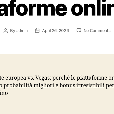
taforme onli
o
By
admin
April 26, 2026
No Comments
Post
Post
*
author
date
e
vs
V
p
le
p
te europea vs. Vegas: perché le piattaforme o
on
o probabilità migliori e bonus irresistibili pe
o
ino