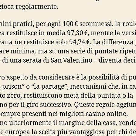
 gioca regolarmente.
mini pratici, per ogni 100 € scommessi, la roul
a restituisce in media 97,30 €, mentre la vers
ana ne restituisce solo 94,74 €. La differenza
re minima, ma su una serie di puntate ripetu
e di una serata di San Valentino – diventa deci
ro aspetto da considerare è la possibilità di p
n prison” o “la partage”, meccanismi che, in ca
ato zero, restituiscono metà della puntata o la
no per il giro successivo. Queste regole aggiun
sempre presenti nei migliori casino online,
no ulteriormente il margine della casa, rend
te europea la scelta più vantaggiosa per chi d