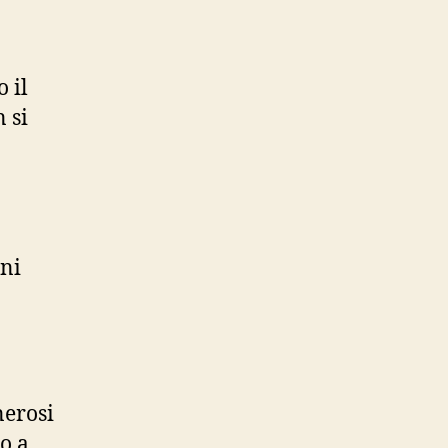
 il
 si
oni
nerosi
mo a