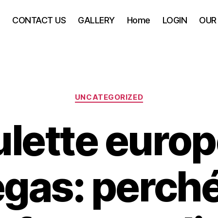
S
CONTACT US
GALLERY
Home
LOGIN
OUR
Categories
UNCATEGORIZED
lette europ
gas: perché