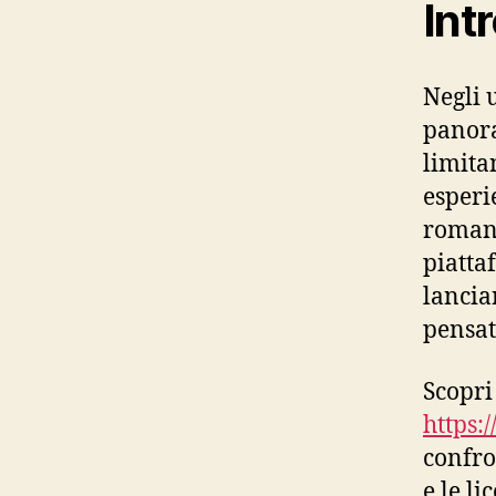
Int
Negli 
panora
limita
esperi
romant
piatta
lancia
pensat
Scopri
https:/
confro
e le l