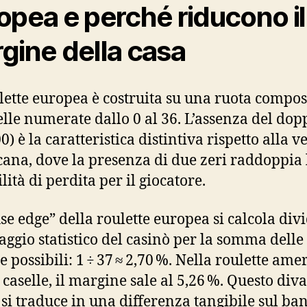
opea e perché riducono il
gine della casa
lette europea è costruita su una ruota compos
elle numerate dallo 0 al 36. L’assenza del dop
0) è la caratteristica distintiva rispetto alla v
ana, dove la presenza di due zeri raddoppia 
lità di perdita per il giocatore.
use edge” della roulette europea si calcola di
taggio statistico del casinò per la somma delle
e possibili: 1 ÷ 37 ≈ 2,70 %. Nella roulette ame
 caselle, il margine sale al 5,26 %. Questo diva
 si traduce in una differenza tangibile sul ba