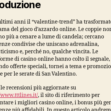
roduzione
ultimi anni il “valentine‑trend” ha trasformato
ma del gioco d’azzardo online. Le coppie non
no più a cenare a lume di candela; cercano
enze condivise che uniscano adrenalina,
icismo e, perché no, qualche vincita. Le
forme di casino online hanno colto il segnale,
ndo offerte speciali, tornei a tema e promozi
e per le serate di San Valentino.
 le recensioni più aggiornate su
/www.tttlines.it/
, il sito di riferimento per
ntare i migliori casino online, i bonus più ge
icenze più affidabili. In questo articolo andre