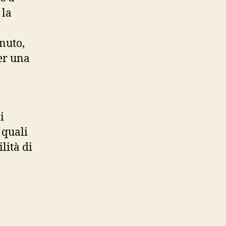
 la
enuto,
per una
i
 quali
lità di