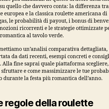
su quello che davvero conta: la differenza tra
te europea e la classica roulette americana di
gas, le probabilità di payout, i bonus di benv
mozioni ricorrenti e le strategie ottimizzate 
 romantica al tavolo verde.
mettiamo un’analisi comparativa dettagliata,
tata da dati recenti, esempi concreti e consigl
i. Alla fine saprai quale piattaforma scegliere,
e sfruttare e come massimizzare le tue probabi
to durante la festa più romantica dell’anno.
Le regole della roulette