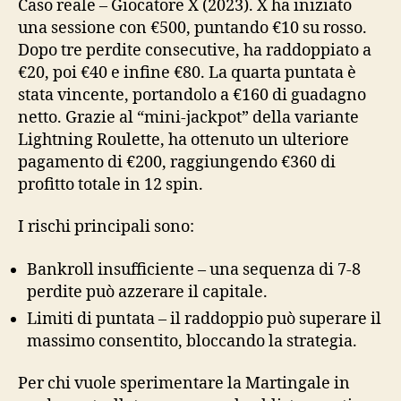
Caso reale – Giocatore X (2023). X ha iniziato
una sessione con €500, puntando €10 su rosso.
Dopo tre perdite consecutive, ha raddoppiato a
€20, poi €40 e infine €80. La quarta puntata è
stata vincente, portandolo a €160 di guadagno
netto. Grazie al “mini‑jackpot” della variante
Lightning Roulette, ha ottenuto un ulteriore
pagamento di €200, raggiungendo €360 di
profitto totale in 12 spin.
I rischi principali sono:
Bankroll insufficiente – una sequenza di 7‑8
perdite può azzerare il capitale.
Limiti di puntata – il raddoppio può superare il
massimo consentito, bloccando la strategia.
Per chi vuole sperimentare la Martingale in