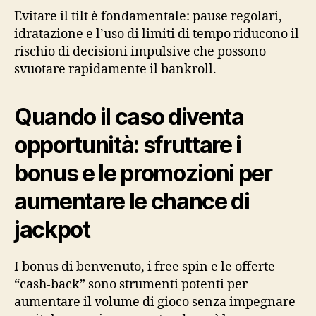
Evitare il tilt è fondamentale: pause regolari,
idratazione e l’uso di limiti di tempo riducono il
rischio di decisioni impulsive che possono
svuotare rapidamente il bankroll.
Quando il caso diventa
opportunità: sfruttare i
bonus e le promozioni per
aumentare le chance di
jackpot
I bonus di benvenuto, i free spin e le offerte
“cash‑back” sono strumenti potenti per
aumentare il volume di gioco senza impegnare