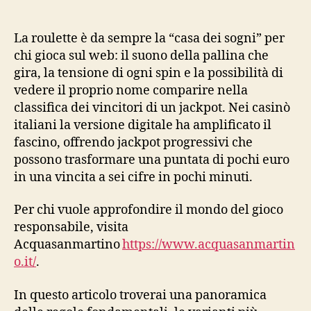
Storie
di
Successo
La roulette è da sempre la “casa dei sogni” per
e
chi gioca sul web: il suono della pallina che
le
gira, la tensione di ogni spin e la possibilità di
Strategie
vedere il proprio nome comparire nella
che
classifica dei vincitori di un jackpot. Nei casinò
Hanno
italiani la versione digitale ha amplificato il
Portato
fascino, offrendo jackpot progressivi che
a
Jackpot
possono trasformare una puntata di pochi euro
da
in una vincita a sei cifre in pochi minuti.
Record
Per chi vuole approfondire il mondo del gioco
responsabile, visita
Acquasanmartino
https://www.acquasanmartin
o.it/
.
In questo articolo troverai una panoramica