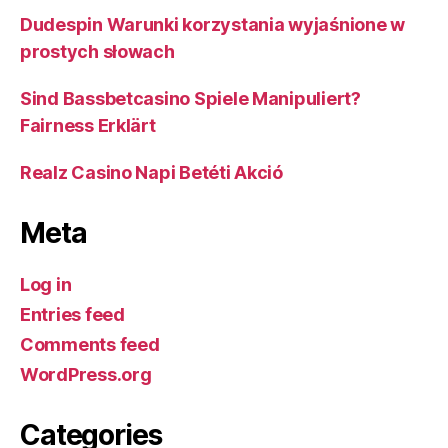
Dudespin Warunki korzystania wyjaśnione w
prostych słowach
Sind Bassbetcasino Spiele Manipuliert?
Fairness Erklärt
Realz Casino Napi Betéti Akció
Meta
Log in
Entries feed
Comments feed
WordPress.org
Categories