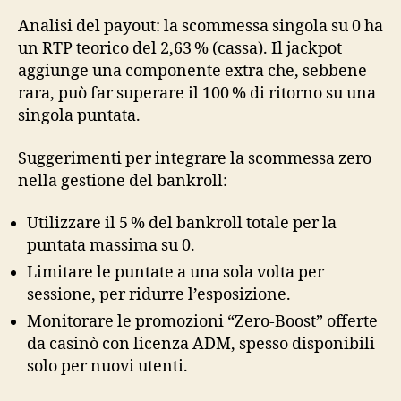
Analisi del payout: la scommessa singola su 0 ha
un RTP teorico del 2,63 % (cassa). Il jackpot
aggiunge una componente extra che, sebbene
rara, può far superare il 100 % di ritorno su una
singola puntata.
Suggerimenti per integrare la scommessa zero
nella gestione del bankroll:
Utilizzare il 5 % del bankroll totale per la
puntata massima su 0.
Limitare le puntate a una sola volta per
sessione, per ridurre l’esposizione.
Monitorare le promozioni “Zero‑Boost” offerte
da casinò con licenza ADM, spesso disponibili
solo per nuovi utenti.