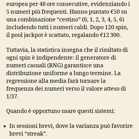
europea per 48 ore consecutive, evidenziando i
5 numeri più frequenti. Hanno puntato €50 su
una combinazione “cestino” (0, 1, 2, 3, 4, 5, 6)
includendo tutti i numeri caldi. Dopo 120 spin,
il pool jackpot è scattato, regalando €12 300.
Tuttavia, la statistica insegna che il risultato di
ogni spin è indipendente: il generatore di
numeri casuali (RNG) garantisce una
distribuzione uniforme a lungo termine. La
regressione alla media farà tornare la
frequenza dei numeri verso il valore atteso di
1/37.
Quando è opportuno usare questi sistemi:
In sessioni brevi, dove la varianza può favorire
brevi “streak”.