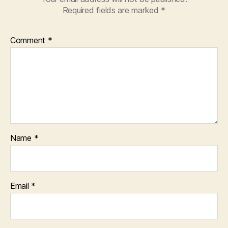
Required fields are marked
*
Comment
*
Name
*
Email
*