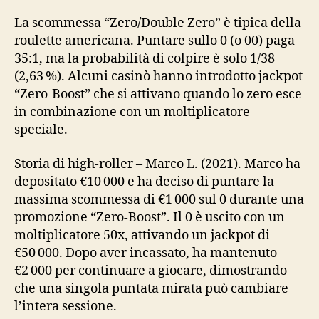
La scommessa “Zero/Double Zero” è tipica della
roulette americana. Puntare sullo 0 (o 00) paga
35:1, ma la probabilità di colpire è solo 1/38
(2,63 %). Alcuni casinò hanno introdotto jackpot
“Zero‑Boost” che si attivano quando lo zero esce
in combinazione con un moltiplicatore
speciale.
Storia di high‑roller – Marco L. (2021). Marco ha
depositato €10 000 e ha deciso di puntare la
massima scommessa di €1 000 sul 0 durante una
promozione “Zero‑Boost”. Il 0 è uscito con un
moltiplicatore 50x, attivando un jackpot di
€50 000. Dopo aver incassato, ha mantenuto
€2 000 per continuare a giocare, dimostrando
che una singola puntata mirata può cambiare
l’intera sessione.