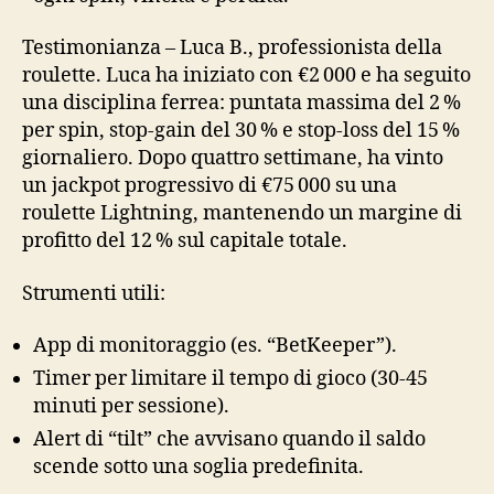
Testimonianza – Luca B., professionista della
roulette. Luca ha iniziato con €2 000 e ha seguito
una disciplina ferrea: puntata massima del 2 %
per spin, stop‑gain del 30 % e stop‑loss del 15 %
giornaliero. Dopo quattro settimane, ha vinto
un jackpot progressivo di €75 000 su una
roulette Lightning, mantenendo un margine di
profitto del 12 % sul capitale totale.
Strumenti utili:
App di monitoraggio (es. “BetKeeper”).
Timer per limitare il tempo di gioco (30‑45
minuti per sessione).
Alert di “tilt” che avvisano quando il saldo
scende sotto una soglia predefinita.