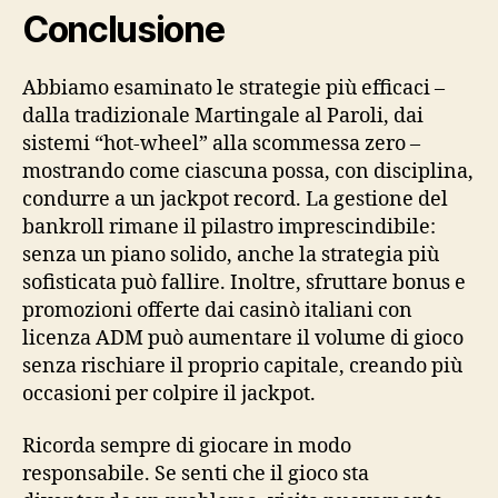
Conclusione
Abbiamo esaminato le strategie più efficaci –
dalla tradizionale Martingale al Paroli, dai
sistemi “hot‑wheel” alla scommessa zero –
mostrando come ciascuna possa, con disciplina,
condurre a un jackpot record. La gestione del
bankroll rimane il pilastro imprescindibile:
senza un piano solido, anche la strategia più
sofisticata può fallire. Inoltre, sfruttare bonus e
promozioni offerte dai casinò italiani con
licenza ADM può aumentare il volume di gioco
senza rischiare il proprio capitale, creando più
occasioni per colpire il jackpot.
Ricorda sempre di giocare in modo
responsabile. Se senti che il gioco sta