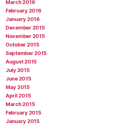
March 2016
February 2016
January 2016
December 2015
November 2015
October 2015
September 2015
August 2015
July 2015
June 2015
May 2015
April 2015
March 2015
February 2015
January 2015