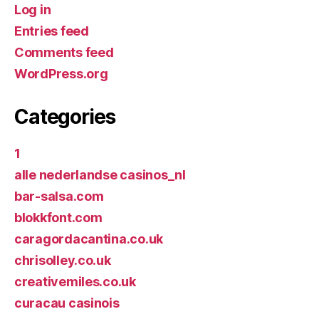
Log in
Entries feed
Comments feed
WordPress.org
Categories
1
alle nederlandse casinos_nl
bar-salsa.com
blokkfont.com
caragordacantina.co.uk
chrisolley.co.uk
creativemiles.co.uk
curacau casinois