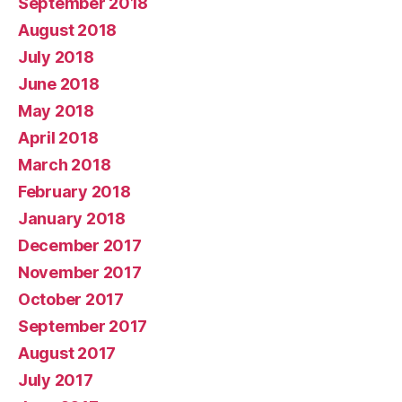
September 2018
August 2018
July 2018
June 2018
May 2018
April 2018
March 2018
February 2018
January 2018
December 2017
November 2017
October 2017
September 2017
August 2017
July 2017