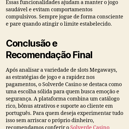
Essas funcionalidades ajudam a manter o jogo
saudável e evitam comportamentos
compulsivos. Sempre jogue de forma consciente
e pare quando atingir o limite estabelecido.
Conclusão e
Recomendação Final
Após analisar a variedade de slots Megaways,
as estratégias de jogo e a rapidez nos
pagamentos, o Solverde Casino se destaca como
uma escolha sólida para quem busca emoção e
segurança. A plataforma combina um catálogo
rico, bônus atrativos e suporte ao cliente em
português. Para quem deseja experimentar tudo
isso sem arriscar o próprio dinheiro,
recomendamos conferir o
Solverde Casino