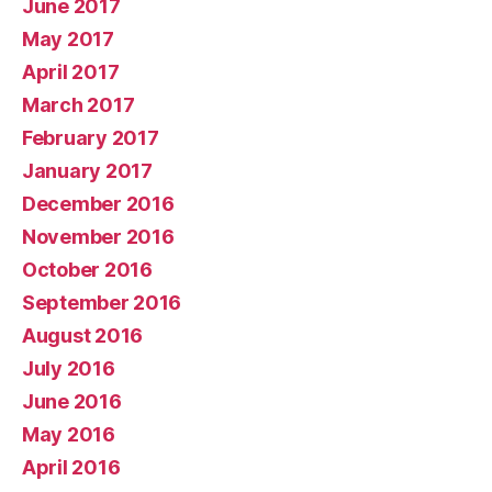
June 2017
May 2017
April 2017
March 2017
February 2017
January 2017
December 2016
November 2016
October 2016
September 2016
August 2016
July 2016
June 2016
May 2016
April 2016