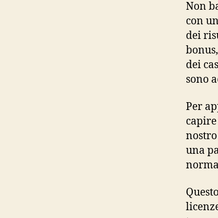
Non ba
con un 
dei ris
bonus,
dei ca
sono a
Per ap
capire 
nostro
una pa
normat
Questo 
licenz