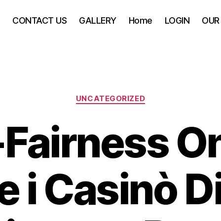
S
CONTACT US
GALLERY
Home
LOGIN
OUR
Categories
UNCATEGORIZED
‑Fairness On
i Casinò Di