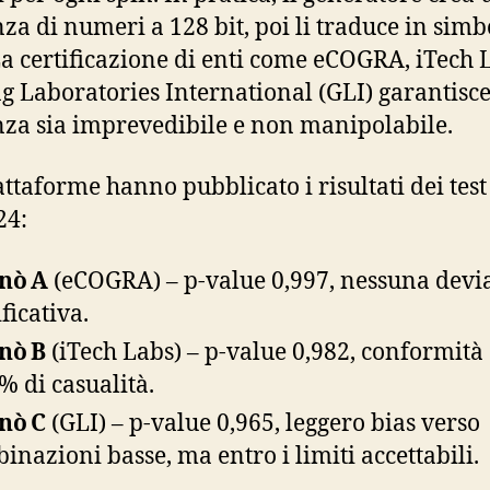
za di numeri a 128 bit, poi li traduce in simbo
 La certificazione di enti come eCOGRA, iTech 
 Laboratories International (GLI) garantisce
za sia imprevedibile e non manipolabile.
attaforme hanno pubblicato i risultati dei tes
24:
nò A
(eCOGRA) – p‑value 0,997, nessuna devi
ficativa.
nò B
(iTech Labs) – p‑value 0,982, conformità 
 % di casualità.
nò C
(GLI) – p‑value 0,965, leggero bias verso
inazioni basse, ma entro i limiti accettabili.