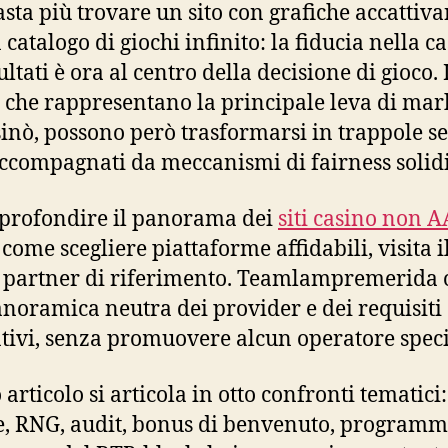
T
sta più trovare un sito con grafiche accattiva
catalogo di giochi infinito: la fiducia nella c
ultati è ora al centro della decisione di gioco. 
 che rappresentano la principale leva di mar
sinò, possono però trasformarsi in trappole s
ccompagnati da meccanismi di fairness solidi
profondire il panorama dei
siti casino non 
come scegliere piattaforme affidabili, visita i
 partner di riferimento. Teamlampremerida 
noramica neutra dei provider e dei requisiti
ivi, senza promuovere alcun operatore speci
articolo si articola in otto confronti tematici:
e, RNG, audit, bonus di benvenuto, programmi