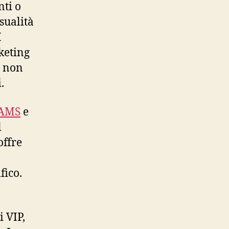
rasparenza
nti o
asualità
I
keting
e non
.
AAMS
e
l
offre
fico.
 VIP,