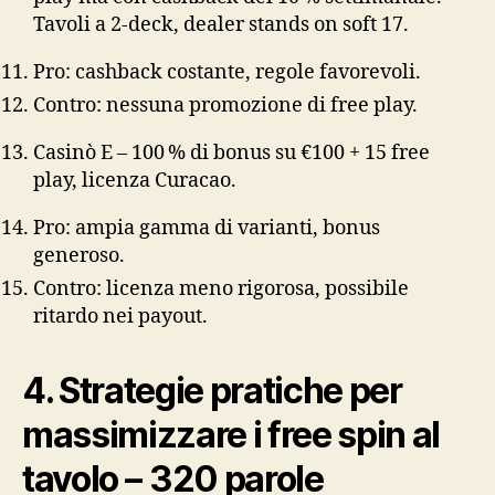
Tavoli a 2‑deck, dealer stands on soft 17.
Pro: cashback costante, regole favorevoli.
Contro: nessuna promozione di free play.
Casinò E – 100 % di bonus su €100 + 15 free
play, licenza Curacao.
Pro: ampia gamma di varianti, bonus
generoso.
Contro: licenza meno rigorosa, possibile
ritardo nei payout.
4. Strategie pratiche per
massimizzare i free spin al
tavolo – 320 parole