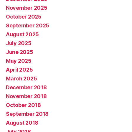
November 2025
October 2025
September 2025
August 2025
July 2025
June 2025
May 2025
April 2025
March 2025
December 2018
November 2018
October 2018
September 2018
August 2018
July 2018