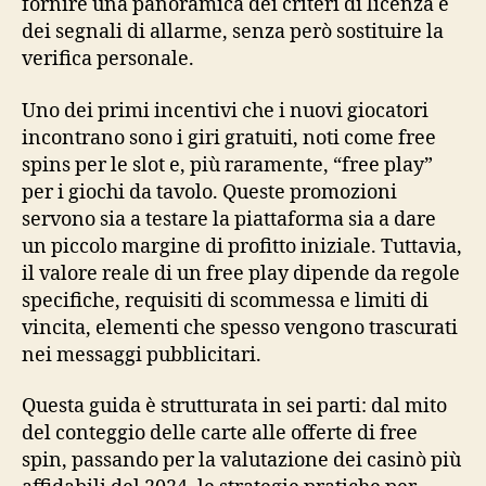
fornire una panoramica dei criteri di licenza e
dei segnali di allarme, senza però sostituire la
verifica personale.
Uno dei primi incentivi che i nuovi giocatori
incontrano sono i giri gratuiti, noti come free
spins per le slot e, più raramente, “free play”
per i giochi da tavolo. Queste promozioni
servono sia a testare la piattaforma sia a dare
un piccolo margine di profitto iniziale. Tuttavia,
il valore reale di un free play dipende da regole
specifiche, requisiti di scommessa e limiti di
vincita, elementi che spesso vengono trascurati
nei messaggi pubblicitari.
Questa guida è strutturata in sei parti: dal mito
del conteggio delle carte alle offerte di free
spin, passando per la valutazione dei casinò più