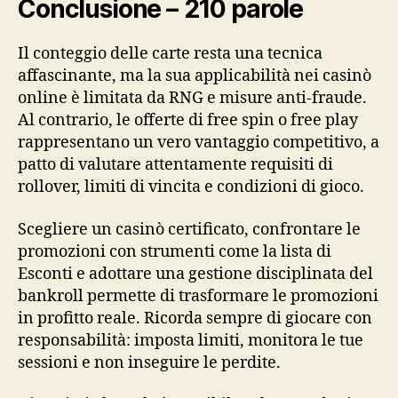
Conclusione – 210 parole
Il conteggio delle carte resta una tecnica
affascinante, ma la sua applicabilità nei casinò
online è limitata da RNG e misure anti‑fraude.
Al contrario, le offerte di free spin o free play
rappresentano un vero vantaggio competitivo, a
patto di valutare attentamente requisiti di
rollover, limiti di vincita e condizioni di gioco.
Scegliere un casinò certificato, confrontare le
promozioni con strumenti come la lista di
Esconti e adottare una gestione disciplinata del
bankroll permette di trasformare le promozioni
in profitto reale. Ricorda sempre di giocare con
responsabilità: imposta limiti, monitora le tue
sessioni e non inseguire le perdite.