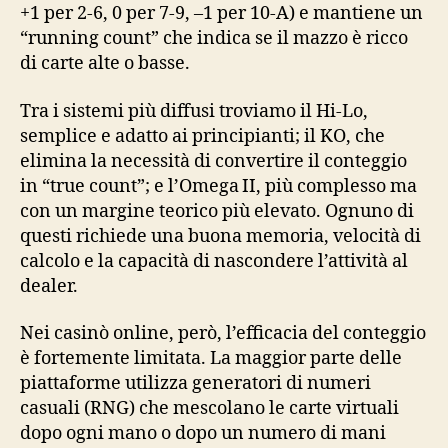
+1 per 2‑6, 0 per 7‑9, –1 per 10‑A) e mantiene un
“running count” che indica se il mazzo è ricco
di carte alte o basse.
Tra i sistemi più diffusi troviamo il Hi‑Lo,
semplice e adatto ai principianti; il KO, che
elimina la necessità di convertire il conteggio
in “true count”; e l’Omega II, più complesso ma
con un margine teorico più elevato. Ognuno di
questi richiede una buona memoria, velocità di
calcolo e la capacità di nascondere l’attività al
dealer.
Nei casinò online, però, l’efficacia del conteggio
è fortemente limitata. La maggior parte delle
piattaforme utilizza generatori di numeri
casuali (RNG) che mescolano le carte virtuali
dopo ogni mano o dopo un numero di mani