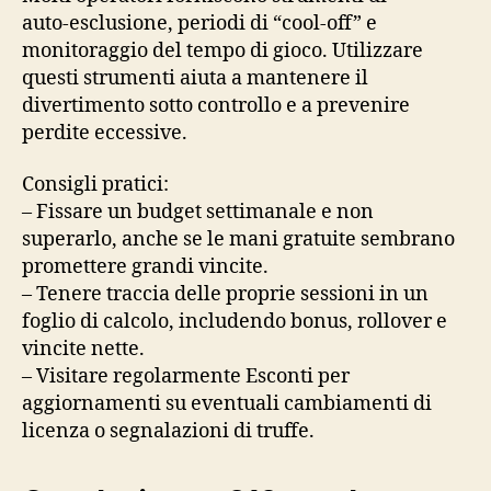
auto‑esclusione, periodi di “cool‑off” e
monitoraggio del tempo di gioco. Utilizzare
questi strumenti aiuta a mantenere il
divertimento sotto controllo e a prevenire
perdite eccessive.
Consigli pratici:
– Fissare un budget settimanale e non
superarlo, anche se le mani gratuite sembrano
promettere grandi vincite.
– Tenere traccia delle proprie sessioni in un
foglio di calcolo, includendo bonus, rollover e
vincite nette.
– Visitare regolarmente Esconti per
aggiornamenti su eventuali cambiamenti di
licenza o segnalazioni di truffe.