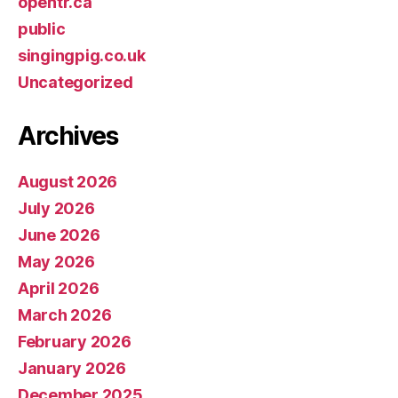
opentr.ca
public
singingpig.co.uk
Uncategorized
Archives
August 2026
July 2026
June 2026
May 2026
April 2026
March 2026
February 2026
January 2026
December 2025