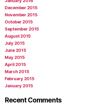
January 2016
December 2015
November 2015
October 2015
September 2015
August 2015
July 2015
June 2015
May 2015
April 2015
March 2015
February 2015
January 2015
Recent Comments