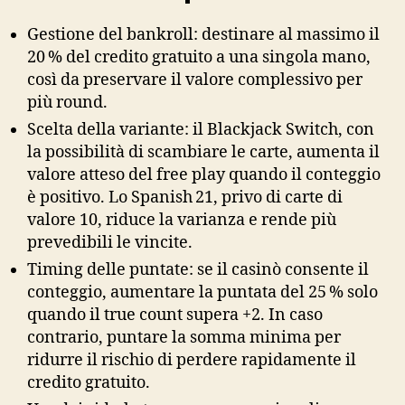
Gestione del bankroll: destinare al massimo il
20 % del credito gratuito a una singola mano,
così da preservare il valore complessivo per
più round.
Scelta della variante: il Blackjack Switch, con
la possibilità di scambiare le carte, aumenta il
valore atteso del free play quando il conteggio
è positivo. Lo Spanish 21, privo di carte di
valore 10, riduce la varianza e rende più
prevedibili le vincite.
Timing delle puntate: se il casinò consente il
conteggio, aumentare la puntata del 25 % solo
quando il true count supera +2. In caso
contrario, puntare la somma minima per
ridurre il rischio di perdere rapidamente il
credito gratuito.