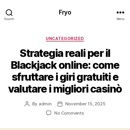
Fryo
Search
Menu
Categories
UNCATEGORIZED
Strategia reali per il
Blackjack online: come
sfruttare i giri gratuiti e
valutare i migliori casinò
By
admin
November 15, 2025
Post
Post
author
date
on
No Comments
Strategia
reali