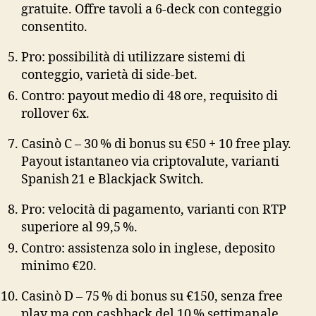
gratuite. Offre tavoli a 6‑deck con conteggio
consentito.
Pro: possibilità di utilizzare sistemi di
conteggio, varietà di side‑bet.
Contro: payout medio di 48 ore, requisito di
rollover 6x.
Casinò C – 30 % di bonus su €50 + 10 free play.
Payout istantaneo via criptovalute, varianti
Spanish 21 e Blackjack Switch.
Pro: velocità di pagamento, varianti con RTP
superiore al 99,5 %.
Contro: assistenza solo in inglese, deposito
minimo €20.
Casinò D – 75 % di bonus su €150, senza free
play ma con cashback del 10 % settimanale.