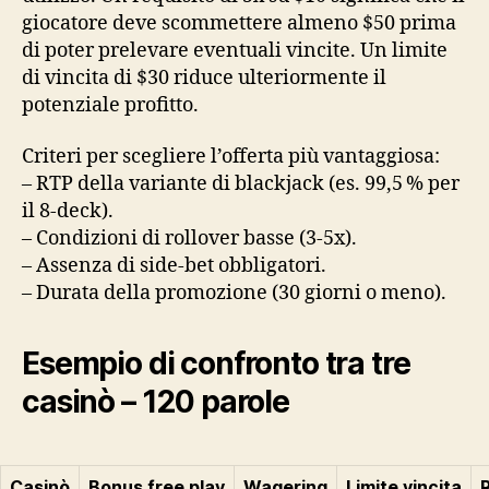
giocatore deve scommettere almeno $50 prima
di poter prelevare eventuali vincite. Un limite
di vincita di $30 riduce ulteriormente il
potenziale profitto.
Criteri per scegliere l’offerta più vantaggiosa:
– RTP della variante di blackjack (es. 99,5 % per
il 8‑deck).
– Condizioni di rollover basse (3‑5x).
– Assenza di side‑bet obbligatori.
– Durata della promozione (30 giorni o meno).
Esempio di confronto tra tre
casinò – 120 parole
Casinò
Bonus free play
Wagering
Limite vincita