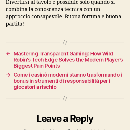
Divertirsi al tavolo è possibile solo quando si
combina la conoscenza tecnica con un
approccio consapevole. Buona fortuna e buona
partita!
←
Mastering Transparent Gaming: How Wild
Robin’s Tech Edge Solves the Modern Player’s
Biggest Pain Points
→
Come i casinò moderni stanno trasformando i
bonus in strumenti di responsabilità per i
giocatori a rischio
Leave a Reply