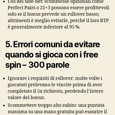
Uso dei side‑bet: scommesse opzionali come
Perfect Pairs o 21+3 possono essere profittevoli
solo se il bonus prevede un rollover basso;
altrimenti è meglio evitarle, perché il loro RTP
è generalmente inferiore al 95 %.
5. Errori comuni da evitare
quando si gioca con i free
spin – 300 parole
Ignorare i requisiti di rollover: molte volte i
giocatori prelevano le vincite prima di aver
completato il 5x richiesto, perdendo l’intero
valore del bonus.
Scommettere troppo alto subito: una puntata
massima su una mano gratuita può esaurire il