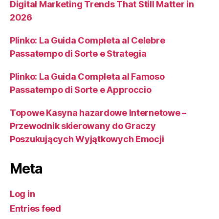
Digital Marketing Trends That Still Matter in
2026
Plinko: La Guida Completa al Celebre
Passatempo di Sorte e Strategia
Plinko: La Guida Completa al Famoso
Passatempo di Sorte e Approccio
Topowe Kasyna hazardowe Internetowe –
Przewodnik skierowany do Graczy
Poszukujących Wyjątkowych Emocji
Meta
Log in
Entries feed