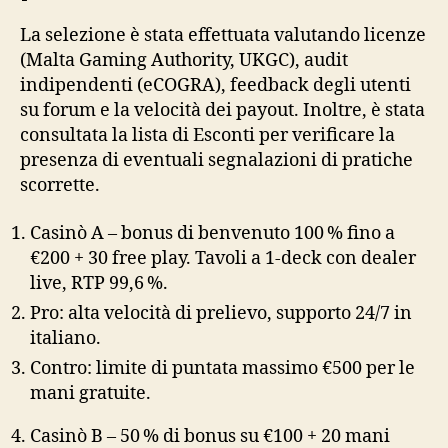
La selezione è stata effettuata valutando licenze
(Malta Gaming Authority, UKGC), audit
indipendenti (eCOGRA), feedback degli utenti
su forum e la velocità dei payout. Inoltre, è stata
consultata la lista di Esconti per verificare la
presenza di eventuali segnalazioni di pratiche
scorrette.
Casinò A – bonus di benvenuto 100 % fino a
€200 + 30 free play. Tavoli a 1‑deck con dealer
live, RTP 99,6 %.
Pro: alta velocità di prelievo, supporto 24/7 in
italiano.
Contro: limite di puntata massimo €500 per le
mani gratuite.
Casinò B – 50 % di bonus su €100 + 20 mani