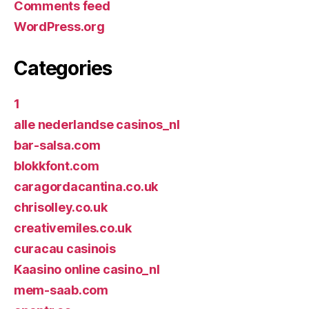
Comments feed
WordPress.org
Categories
1
alle nederlandse casinos_nl
bar-salsa.com
blokkfont.com
caragordacantina.co.uk
chrisolley.co.uk
creativemiles.co.uk
curacau casinois
Kaasino online casino_nl
mem-saab.com