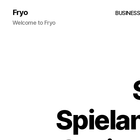
Fryo
BUSINES
Welcome to Fryo
Spiela