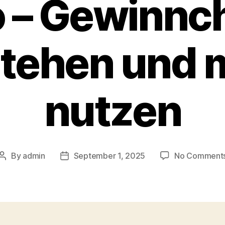
o – Gewinnc
tehen und 
nutzen
By
admin
September 1, 2025
No Comment
Post
Post
author
date