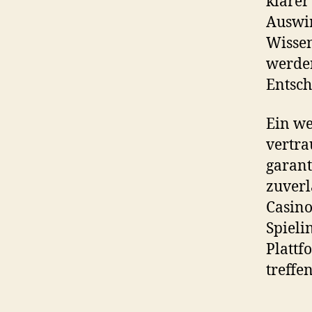
klarer
Auswi
Wissen
werden
Entsch
Ein we
vertra
garant
zuverl
Casino
Spieli
Plattf
treffe