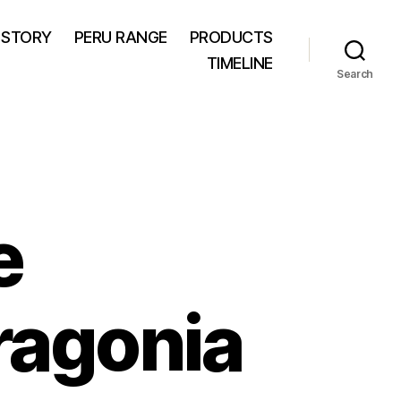
 STORY
PERU RANGE
PRODUCTS
TIMELINE
Search
e
ragonia