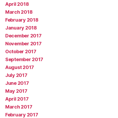
April 2018
March 2018
February 2018
January 2018
December 2017
November 2017
October 2017
September 2017
August 2017
July 2017
June 2017
May 2017
April 2017
March 2017
February 2017