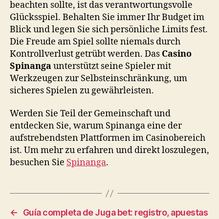
beachten sollte, ist das verantwortungsvolle
Glücksspiel. Behalten Sie immer Ihr Budget im
Blick und legen Sie sich persönliche Limits fest.
Die Freude am Spiel sollte niemals durch
Kontrollverlust getrübt werden. Das
Casino
Spinanga
unterstützt seine Spieler mit
Werkzeugen zur Selbsteinschränkung, um
sicheres Spielen zu gewährleisten.
Werden Sie Teil der Gemeinschaft und
entdecken Sie, warum Spinanga eine der
aufstrebendsten Plattformen im Casinobereich
ist. Um mehr zu erfahren und direkt loszulegen,
besuchen Sie
Spinanga
.
←
Guía completa de Juga bet: registro, apuestas