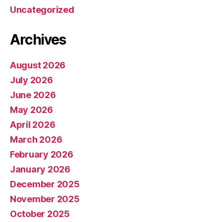
Uncategorized
Archives
August 2026
July 2026
June 2026
May 2026
April 2026
March 2026
February 2026
January 2026
December 2025
November 2025
October 2025