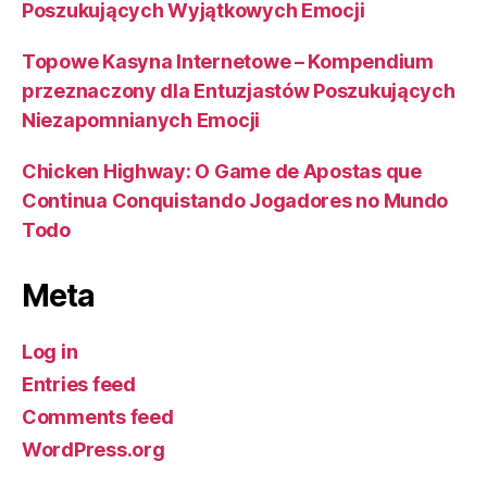
Poszukujących Wyjątkowych Emocji
Topowe Kasyna Internetowe – Kompendium
przeznaczony dla Entuzjastów Poszukujących
Niezapomnianych Emocji
Chicken Highway: O Game de Apostas que
Continua Conquistando Jogadores no Mundo
Todo
Meta
Log in
Entries feed
Comments feed
WordPress.org