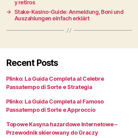
y retiros
→
Stake-Kasino-Guide: Anmeldung, Boni und
Auszahlungen einfach erklärt
Recent Posts
Plinko: La Guida Completa al Celebre
Passatempo di Sorte e Strategia
Plinko: La Guida Completa al Famoso
Passatempo di Sorte e Approccio
Topowe Kasyna hazardowe Internetowe –
Przewodnik skierowany do Graczy