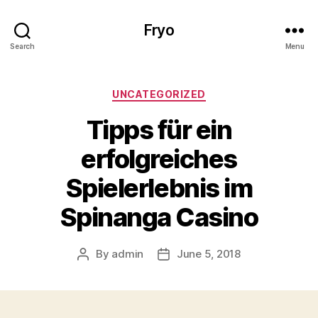
Fryo
Search
Menu
Categories
UNCATEGORIZED
Tipps für ein
erfolgreiches
Spielerlebnis im
Spinanga Casino
By
admin
June 5, 2018
Post
Post
author
date